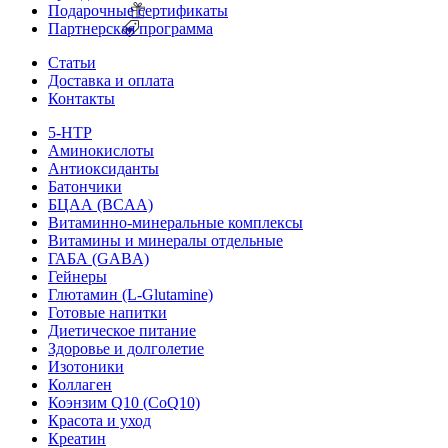
Подарочные сертификаты
Партнерская программа
Статьи
Доставка и оплата
Контакты
5-HTP
Аминокислоты
Антиоксиданты
Батончики
БЦАА (BCAA)
Витаминно-минеральные комплексы
Витамины и минералы отдельные
ГАБА (GABA)
Гейнеры
Глютамин (L-Glutamine)
Готовые напитки
Диетическое питание
Здоровье и долголетие
Изотоники
Коллаген
Коэнзим Q10 (CoQ10)
Красота и уход
Креатин