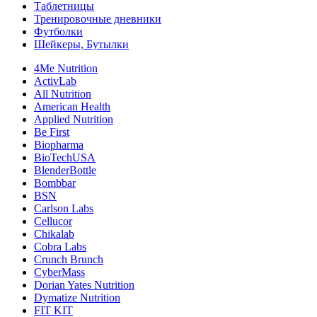
Таблетницы
Тренировочные дневники
Футболки
Шейкеры, Бутылки
4Me Nutrition
ActivLab
All Nutrition
American Health
Applied Nutrition
Be First
Biopharma
BioTechUSA
BlenderBottle
Bombbar
BSN
Carlson Labs
Cellucor
Chikalab
Cobra Labs
Crunch Brunch
CyberMass
Dorian Yates Nutrition
Dymatize Nutrition
FIT KIT