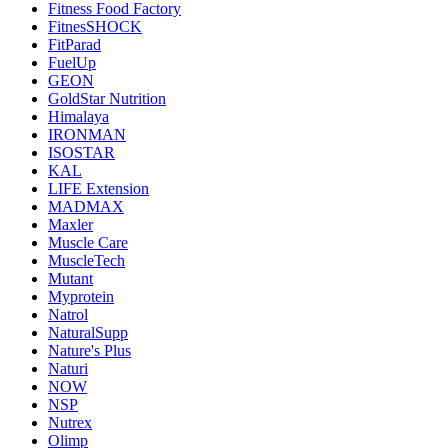
Fitness Food Factory
FitnesSHOCK
FitParad
FuelUp
GEON
GoldStar Nutrition
Himalaya
IRONMAN
ISOSTAR
KAL
LIFE Extension
MADMAX
Maxler
Muscle Care
MuscleTech
Mutant
Myprotein
Natrol
NaturalSupp
Nature's Plus
Naturi
NOW
NSP
Nutrex
Olimp