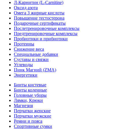
Л-Карнитин (L-Сarnitine)
Оксид азота
Омега 3 жирные кислоты
Повышение тестостерона
Подарочные сертификаты
Послетренировочные комплексы
Предтренировочные комплексы
Пробиотики и прибиотики
Протеины
Снижение веса
Специальные добавки
Суставы и связки
Углеводы
Цинк Магний (ZMA)
Энергетики
Бинты кистевые
Бинты коленные
Головные уборы
Лямки, Крюки
Магнезия
Перчатки женские
Перчатки мужские
Ремни и пояса
Спортивные сумки