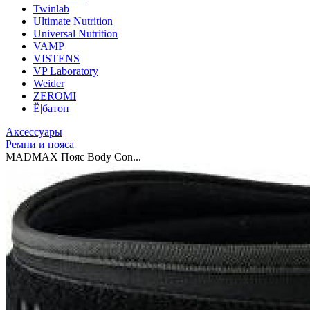
Twinlab
Ultimate Nutrition
Universal Nutrition
VAMP
VISTENS
VP Laboratory
Weider
ZEROMI
Ё|батон
Аксессуары
Ремни и пояса
MADMAX Пояс Body Con...