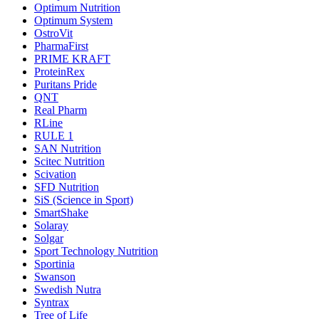
Optimum Nutrition
Optimum System
OstroVit
PharmaFirst
PRIME KRAFT
ProteinRex
Puritans Pride
QNT
Real Pharm
RLine
RULE 1
SAN Nutrition
Scitec Nutrition
Scivation
SFD Nutrition
SiS (Science in Sport)
SmartShake
Solaray
Solgar
Sport Technology Nutrition
Sportinia
Swanson
Swedish Nutra
Syntrax
Tree of Life