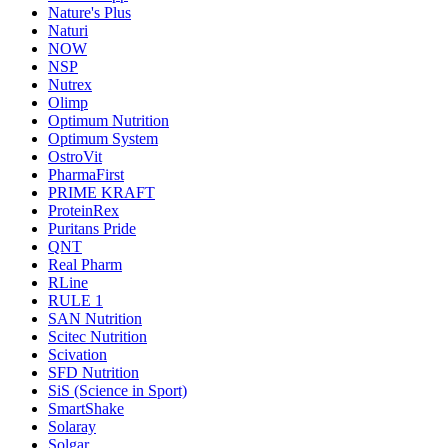
Nature's Plus
Naturi
NOW
NSP
Nutrex
Olimp
Optimum Nutrition
Optimum System
OstroVit
PharmaFirst
PRIME KRAFT
ProteinRex
Puritans Pride
QNT
Real Pharm
RLine
RULE 1
SAN Nutrition
Scitec Nutrition
Scivation
SFD Nutrition
SiS (Science in Sport)
SmartShake
Solaray
Solgar