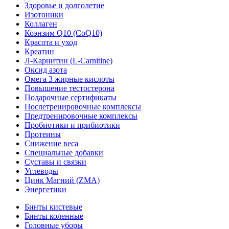
Здоровье и долголетие
Изотоники
Коллаген
Коэнзим Q10 (CoQ10)
Красота и уход
Креатин
Л-Карнитин (L-Сarnitine)
Оксид азота
Омега 3 жирные кислоты
Повышение тестостерона
Подарочные сертификаты
Послетренировочные комплексы
Предтренировочные комплексы
Пробиотики и прибиотики
Протеины
Снижение веса
Специальные добавки
Суставы и связки
Углеводы
Цинк Магний (ZMA)
Энергетики
Бинты кистевые
Бинты коленные
Головные уборы