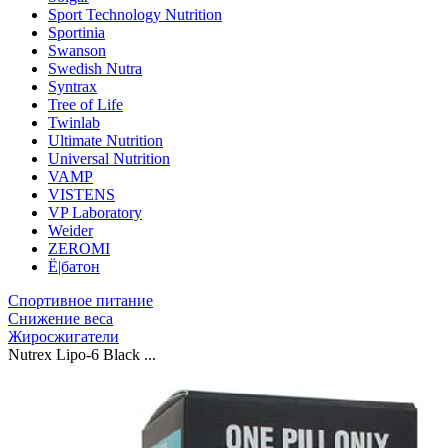
Sport Technology Nutrition
Sportinia
Swanson
Swedish Nutra
Syntrax
Tree of Life
Twinlab
Ultimate Nutrition
Universal Nutrition
VAMP
VISTENS
VP Laboratory
Weider
ZEROMI
Ё|батон
Спортивное питание
Снижение веса
Жиросжигатели
Nutrex Lipo-6 Black ...