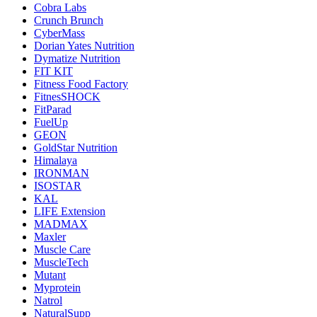
Cobra Labs
Crunch Brunch
CyberMass
Dorian Yates Nutrition
Dymatize Nutrition
FIT KIT
Fitness Food Factory
FitnesSHOCK
FitParad
FuelUp
GEON
GoldStar Nutrition
Himalaya
IRONMAN
ISOSTAR
KAL
LIFE Extension
MADMAX
Maxler
Muscle Care
MuscleTech
Mutant
Myprotein
Natrol
NaturalSupp