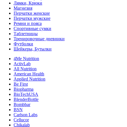
Лямки, Крюки
Магнезия
Перчатки женские
Перчатки мужские
Ремни и пояса
Спортивные сумки
Таблетницы
Тренировочные дневники
Футболки
Шейкеры, Бутылки
4Me Nutrition
ActivLab
All Nutrition
American Health
Applied Nutrition
Be First
Biopharma
BioTechUSA
BlenderBottle
Bombbar
BSN
Carlson Labs
Cellucor
Chikalab