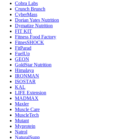
Cobra Labs
Crunch Brunch
CyberMass
Dorian Yates Nutrition
Dymatize Nutrition
FIT KIT
Fitness Food Factory
FitnesSHOCK
FitParad
FuelUp
GEON
GoldStar Nutrition
Himalaya
IRONMAN
ISOSTAR
KAL
LIFE Extension
MADMAX
Maxler
Muscle Care
MuscleTech
Mutant
Myprotein
Natrol
NaturalSupp