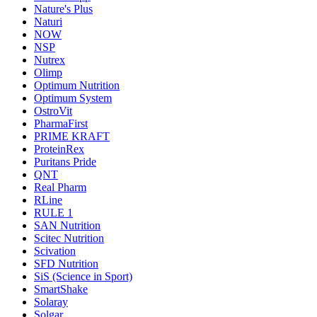
Nature's Plus
Naturi
NOW
NSP
Nutrex
Olimp
Optimum Nutrition
Optimum System
OstroVit
PharmaFirst
PRIME KRAFT
ProteinRex
Puritans Pride
QNT
Real Pharm
RLine
RULE 1
SAN Nutrition
Scitec Nutrition
Scivation
SFD Nutrition
SiS (Science in Sport)
SmartShake
Solaray
Solgar