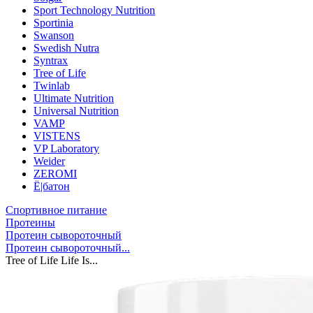
Sport Technology Nutrition
Sportinia
Swanson
Swedish Nutra
Syntrax
Tree of Life
Twinlab
Ultimate Nutrition
Universal Nutrition
VAMP
VISTENS
VP Laboratory
Weider
ZEROMI
Ё|батон
Спортивное питание
Протеины
Протеин сывороточный
Протеин сывороточный...
Tree of Life Life Is...