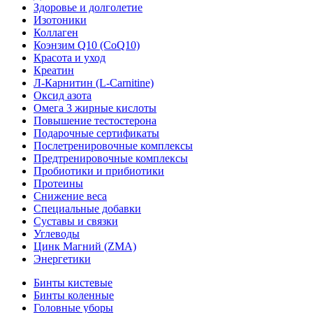
Здоровье и долголетие
Изотоники
Коллаген
Коэнзим Q10 (CoQ10)
Красота и уход
Креатин
Л-Карнитин (L-Сarnitine)
Оксид азота
Омега 3 жирные кислоты
Повышение тестостерона
Подарочные сертификаты
Послетренировочные комплексы
Предтренировочные комплексы
Пробиотики и прибиотики
Протеины
Снижение веса
Специальные добавки
Суставы и связки
Углеводы
Цинк Магний (ZMA)
Энергетики
Бинты кистевые
Бинты коленные
Головные уборы