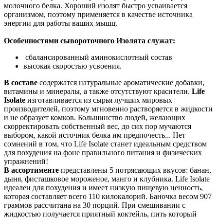
молочного белка. Хороший изолят быстро усваивается
организмом, поэтому применяется в качестве источника
энергии для работы ваших мышц.
Особенностями сывороточного Изолята служат:
сбалансированный аминокислотный состав
высокая скоростью усвоения.
В составе
содержатся натуральные ароматические добавки,
витамины и минералы, а также отсутствуют красители.
Life
Isolate
изготавливается из сырья лучших мировых
производителей, поэтому мгновенно растворяется в жидкости
и не образует комков. Большинство людей, желающих
скорректировать собственный вес, до сих пор мучаются
выбором, какой источник белка им предпочесть... Нет
сомнений в том, что Life Isolate станет идеальным средством
для похудения на фоне правильного питания и физических
упражнений!
В ассортименте
представлены 5 потрясающих вкусов: банан,
дыня, фисташковое мороженое, манго и клубника. Life Isolate
идеален для похудения и имеет низкую пищевую ценность,
которая составляет всего 110 килокалорий. Баночка весом 907
граммов рассчитана на 30 порций. При смешивании с
жидкостью получается приятный коктейль, пить который