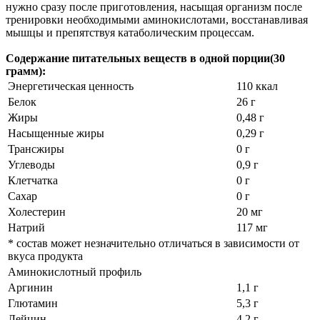
нужно сразу после приготовления, насыщая организм после
тренировки необходимыми аминокислотами, восстанавливая
мышцы и препятствуя катаболическим процессам.
Содержание питательных веществ в одной порции(30
грамм):
Энергетическая ценность
110 ккал
Белок
26 г
Жиры
0,48 г
Насыщенные жиры
0,29 г
Трансжиры
0 г
Углеводы
0,9 г
Клетчатка
0 г
Сахар
0 г
Холестерин
20 мг
Натрий
117 мг
* состав может незначительно отличаться в зависимости от
вкуса продукта
Аминокислотный профиль
Аргинин
1,1 г
Глютамин
5,3 г
Лейцин
4,2 г