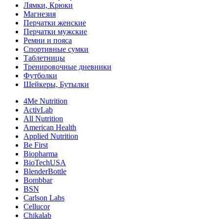
Лямки, Крюки
Магнезия
Перчатки женские
Перчатки мужские
Ремни и пояса
Спортивные сумки
Таблетницы
Тренировочные дневники
Футболки
Шейкеры, Бутылки
4Me Nutrition
ActivLab
All Nutrition
American Health
Applied Nutrition
Be First
Biopharma
BioTechUSA
BlenderBottle
Bombbar
BSN
Carlson Labs
Cellucor
Chikalab