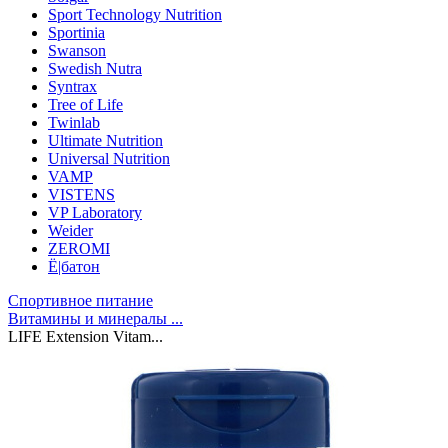
Sport Technology Nutrition
Sportinia
Swanson
Swedish Nutra
Syntrax
Tree of Life
Twinlab
Ultimate Nutrition
Universal Nutrition
VAMP
VISTENS
VP Laboratory
Weider
ZEROMI
Ё|батон
Спортивное питание
Витамины и минералы ...
LIFE Extension Vitam...