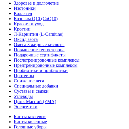
Здоровье и долголетие
Изотоники
Коллаген
Коэнзим Q10 (CoQ10)
Красота и уход
Креатин
Л-Карнитин (L-Сarnitine)
Оксид азота
Омега 3 жирные кислоты
Повышение тестостерона
Подарочные сертификаты
Послетренировочные комплексы
Предтренировочные комплексы
Пробиотики и прибиотики
Протеины
Снижение веса
Специальные добавки
Суставы и связки
Углеводы
Цинк Магний (ZMA)
Энергетики
Бинты кистевые
Бинты коленные
Головные уборы