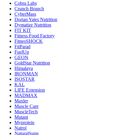
Cobra Labs
Crunch Brunch
CyberMass
Dorian Yates Nutrition
Dymatize Nutrition
FIT KIT
Fitness Food Factory
FitnesSHOCK
FitParad
FuelUp
GEON
GoldStar Nutrition
Himalaya
IRONMAN
ISOSTAR
KAL
LIFE Extension
MADMAX
Maxler
Muscle Care
MuscleTech
Mutant
Myprotein
Natrol
NaturalSupp