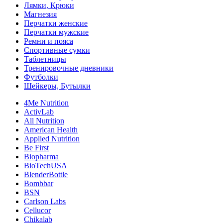
Лямки, Крюки
Магнезия
Перчатки женские
Перчатки мужские
Ремни и пояса
Спортивные сумки
Таблетницы
Тренировочные дневники
Футболки
Шейкеры, Бутылки
4Me Nutrition
ActivLab
All Nutrition
American Health
Applied Nutrition
Be First
Biopharma
BioTechUSA
BlenderBottle
Bombbar
BSN
Carlson Labs
Cellucor
Chikalab