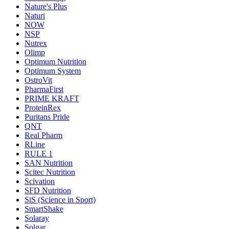
Nature's Plus
Naturi
NOW
NSP
Nutrex
Olimp
Optimum Nutrition
Optimum System
OstroVit
PharmaFirst
PRIME KRAFT
ProteinRex
Puritans Pride
QNT
Real Pharm
RLine
RULE 1
SAN Nutrition
Scitec Nutrition
Scivation
SFD Nutrition
SiS (Science in Sport)
SmartShake
Solaray
Solgar