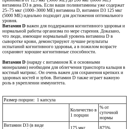
витамина D3 в день. Если ваши поливитамины уже содержат
25–75 мкг (1000–3000 МЕ) витамина D, витамин D3 125 мкг
(5000 МЕ) идеально подходит для достижения оптимального
уровня.
Витамин D
важен для поддержания когнитивного здоровья и
нормальной работы организма по мере старения. Доказано,
что люди, имеющие нормальный уровень витамина D в
сыворотке крови, демонстрируют лучшие результаты
испытаний когнитивного здоровья, а в пожилом возрасте
сохраняют хорошие когнитивные способности.
Витамин D
(наряду с витамином К и основными
минералами) необходим для облегчения транспорта кальция в
костный матрикс. Он очень важен для сохранения крепких и
здоровых костей и зубов. Витамин D также играет важную
роль в укреплении иммунитета.
Размер порции: 1 капсула
% от
Количество в
суточной
1 порции
нормы
Витамин D3 (в виде
175 мкг
875%