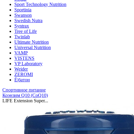
Sport Technology Nutrition
Sportinia
Swanson
Swedish Nutra
Syntrax
Tree of Life
Twinlab
Ultimate Nutrition
Universal Nutrition
VAMP
VISTENS
VP Laboratory
Weider
ZEROMI
Ё|батон
Спортивное питание
Коэнзим Q10 (CoQ10)
LIFE Extension Super...