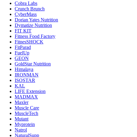
Cobra Labs
Crunch Brunch
CyberMass
Dorian Yates Nutrition
Dymatize Nutrition
FIT KIT
Fitness Food Factory
FitnesSHOCK
FitParad
FuelUp
GEON
GoldStar Nutrition
Himalaya
IRONMAN
ISOSTAR
KAL
LIFE Extension
MADMAX
Maxler
Muscle Care
MuscleTech
Mutant
Myprotein
Natrol
NaturalSupp