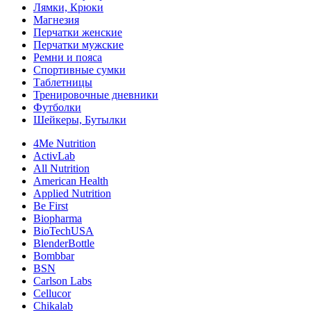
Лямки, Крюки
Магнезия
Перчатки женские
Перчатки мужские
Ремни и пояса
Спортивные сумки
Таблетницы
Тренировочные дневники
Футболки
Шейкеры, Бутылки
4Me Nutrition
ActivLab
All Nutrition
American Health
Applied Nutrition
Be First
Biopharma
BioTechUSA
BlenderBottle
Bombbar
BSN
Carlson Labs
Cellucor
Chikalab