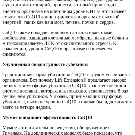
функции митохондрий, процесса, который производит
энергию организма на клеточном уровне.
Из-за этого имеет
смысл, что CoQ10 концентрируется в органах с высокой
энергией, таких как ваш мозг, печень, почки и сердце.
CoQ10 также обладает мощными антиоксидантными
свойствами, защищая клеточные мембраны, важные белки и
митохондриальную ДНК от окислительного стресса. К
сожалению, уровни CoQ10 в организме со временем
снижаются.
Улучшенная биодоступность: убихинол
Традиционная форма убихинона CoQ10 с трудом усваивается
организмом. Вот почему Life Extension® предлагает высоко
биодоступную форму убихинола CoQ10 в запатентованной
системе доставки, которая, как показано, усваивается в 8 раз
лучше, чем убихинон. У людей, принимающих эту форму
убихинола, высокие уровни CoQ10 в плазме былидостигается
всего за четыре недели.
Мумие повышает эффективность CoQ10
Мумие - это питательное вещество, обнаруженное в
Гималаях. На доклинических моделях было показано, что