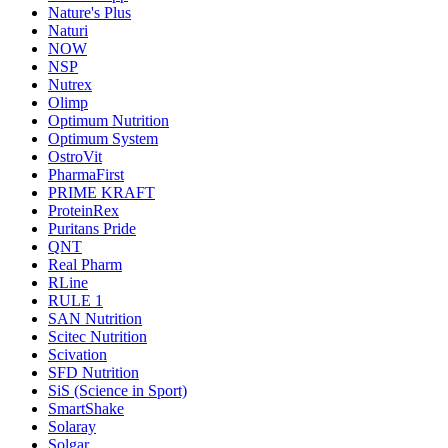
Nature's Plus
Naturi
NOW
NSP
Nutrex
Olimp
Optimum Nutrition
Optimum System
OstroVit
PharmaFirst
PRIME KRAFT
ProteinRex
Puritans Pride
QNT
Real Pharm
RLine
RULE 1
SAN Nutrition
Scitec Nutrition
Scivation
SFD Nutrition
SiS (Science in Sport)
SmartShake
Solaray
Solgar