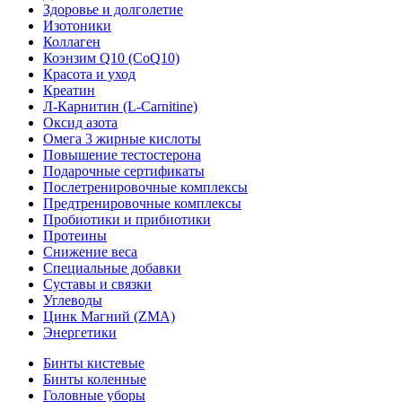
Здоровье и долголетие
Изотоники
Коллаген
Коэнзим Q10 (CoQ10)
Красота и уход
Креатин
Л-Карнитин (L-Сarnitine)
Оксид азота
Омега 3 жирные кислоты
Повышение тестостерона
Подарочные сертификаты
Послетренировочные комплексы
Предтренировочные комплексы
Пробиотики и прибиотики
Протеины
Снижение веса
Специальные добавки
Суставы и связки
Углеводы
Цинк Магний (ZMA)
Энергетики
Бинты кистевые
Бинты коленные
Головные уборы