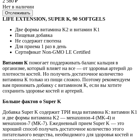
2 580
₽
Нет в наличии
Отслеживать
LIFE EXTENSION, SUPER K, 90 SOFTGELS
Две формы витамина K2 и витамин K1
Пищевая добавка
Не содержит глютена
Для приема 1 раз в день
Сертификат Non-GMO LE Certified
Витамин К
помогает поддерживать баланс кальция в
организме, который влияет на все — от здоровья артерий до
плотности костей. Но получить достаточное количество
витамина К только из пищи сложно. Поэтому рекомендуем
вам принимать добавку с витамином К, если вы хотите
сохранить здоровье костей и артерий.
Больше фактов о Super K
Добавка Super K содержит ТРИ вида витамина K: витамин K1
и две формы витамина K2 — менахинон-4 (MK-4) и
менахинон-7 (MK-7). Ежедневный прием Super K — это
хороший способ получать достаточное количество этого
питательного вещества, необходимого для здоровья костей и