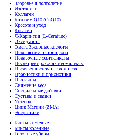
Здоровье и долголетие
Изотоники
Коллаген
Коэнзим Q10 (CoQ10)
Красота и уход
Креатин
Л-Карнитин (L-Сarnitine)
Оксид азота
Омега 3 жирные кислоты
Повышение тестостерона
Подарочные сертификаты
Послетренировочные комплексы
Предтренировочные комплексы
Пробиотики и прибиотики
Протеины
Снижение веса
Специальные добавки
Суставы и связки
Углеводы
Цинк Магний (ZMA)
Энергетики
Бинты кистевые
Бинты коленные
Головные уборы