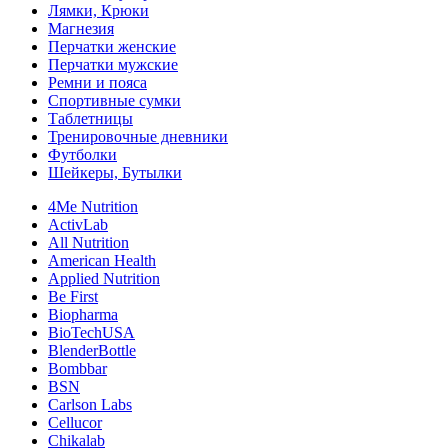
Лямки, Крюки
Магнезия
Перчатки женские
Перчатки мужские
Ремни и пояса
Спортивные сумки
Таблетницы
Тренировочные дневники
Футболки
Шейкеры, Бутылки
4Me Nutrition
ActivLab
All Nutrition
American Health
Applied Nutrition
Be First
Biopharma
BioTechUSA
BlenderBottle
Bombbar
BSN
Carlson Labs
Cellucor
Chikalab