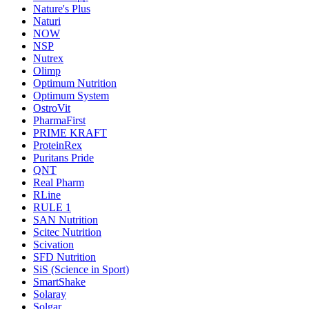
Nature's Plus
Naturi
NOW
NSP
Nutrex
Olimp
Optimum Nutrition
Optimum System
OstroVit
PharmaFirst
PRIME KRAFT
ProteinRex
Puritans Pride
QNT
Real Pharm
RLine
RULE 1
SAN Nutrition
Scitec Nutrition
Scivation
SFD Nutrition
SiS (Science in Sport)
SmartShake
Solaray
Solgar