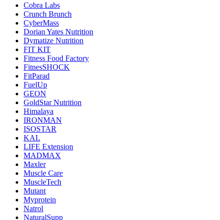
Cobra Labs
Crunch Brunch
CyberMass
Dorian Yates Nutrition
Dymatize Nutrition
FIT KIT
Fitness Food Factory
FitnesSHOCK
FitParad
FuelUp
GEON
GoldStar Nutrition
Himalaya
IRONMAN
ISOSTAR
KAL
LIFE Extension
MADMAX
Maxler
Muscle Care
MuscleTech
Mutant
Myprotein
Natrol
NaturalSupp