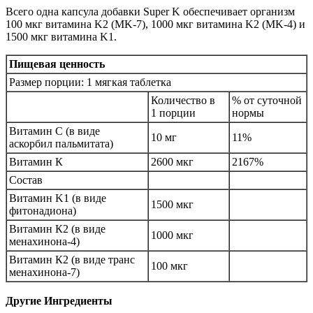
Всего одна капсула добавки Super K обеспечивает организм
100 мкг витамина K2 (MK-7), 1000 мкг витамина K2 (MK-4) и
1500 мкг витамина K1.
Пищевая ценность
Размер порции: 1 мягкая таблетка
Количество в
% от суточной
1 порции
нормы
Витамин С (в виде
10 мг
11%
аскорбил пальмитата)
Витамин К
2600 мкг
2167%
Состав
Витамин K1 (в виде
1500 мкг
фитонадиона)
Витамин К2 (в виде
1000 мкг
менахинона-4)
Витамин К2 (в виде транс
100 мкг
менахинона-7)
Другие Ингредиенты