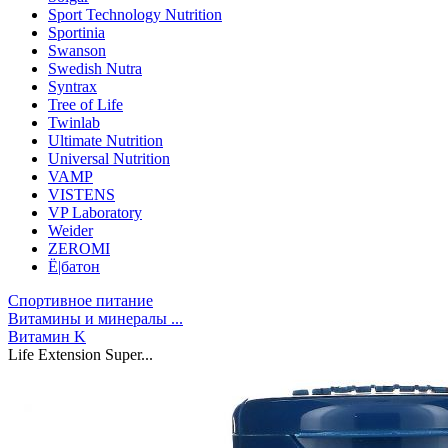
Sport Technology Nutrition
Sportinia
Swanson
Swedish Nutra
Syntrax
Tree of Life
Twinlab
Ultimate Nutrition
Universal Nutrition
VAMP
VISTENS
VP Laboratory
Weider
ZEROMI
Ё|батон
Спортивное питание
Витамины и минералы ...
Витамин K
Life Extension Super...