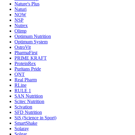
Nature's Plus
Naturi
NOW
NSP
Nutrex
Olimp
Optimum Nutrition
Optimum System
OstroVit
PharmaFirst
PRIME KRAFT
ProteinRex
Puritans Pride
QNT
Real Pharm
RLine
RULE 1
SAN Nutrition
Scitec Nutrition
Scivation
SFD Nutrition
SiS (Science in Sport)
SmartShake
Solaray
Solgar