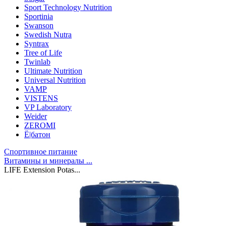
Sport Technology Nutrition
Sportinia
Swanson
Swedish Nutra
Syntrax
Tree of Life
Twinlab
Ultimate Nutrition
Universal Nutrition
VAMP
VISTENS
VP Laboratory
Weider
ZEROMI
Ё|батон
Спортивное питание
Витамины и минералы ...
LIFE Extension Potas...