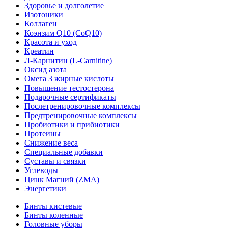
Здоровье и долголетие
Изотоники
Коллаген
Коэнзим Q10 (CoQ10)
Красота и уход
Креатин
Л-Карнитин (L-Сarnitine)
Оксид азота
Омега 3 жирные кислоты
Повышение тестостерона
Подарочные сертификаты
Послетренировочные комплексы
Предтренировочные комплексы
Пробиотики и прибиотики
Протеины
Снижение веса
Специальные добавки
Суставы и связки
Углеводы
Цинк Магний (ZMA)
Энергетики
Бинты кистевые
Бинты коленные
Головные уборы