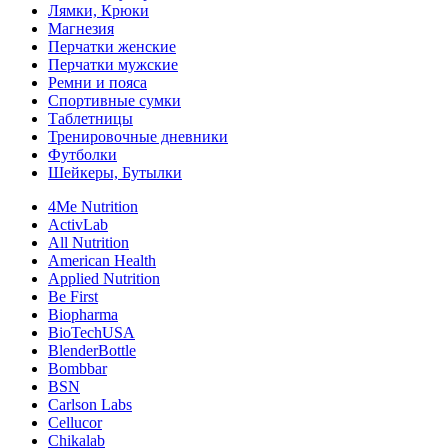
Лямки, Крюки
Магнезия
Перчатки женские
Перчатки мужские
Ремни и пояса
Спортивные сумки
Таблетницы
Тренировочные дневники
Футболки
Шейкеры, Бутылки
4Me Nutrition
ActivLab
All Nutrition
American Health
Applied Nutrition
Be First
Biopharma
BioTechUSA
BlenderBottle
Bombbar
BSN
Carlson Labs
Cellucor
Chikalab