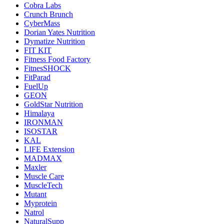
Cobra Labs
Crunch Brunch
CyberMass
Dorian Yates Nutrition
Dymatize Nutrition
FIT KIT
Fitness Food Factory
FitnesSHOCK
FitParad
FuelUp
GEON
GoldStar Nutrition
Himalaya
IRONMAN
ISOSTAR
KAL
LIFE Extension
MADMAX
Maxler
Muscle Care
MuscleTech
Mutant
Myprotein
Natrol
NaturalSupp