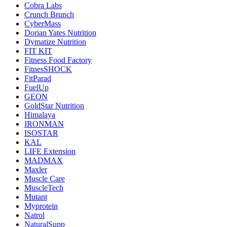
Cobra Labs
Crunch Brunch
CyberMass
Dorian Yates Nutrition
Dymatize Nutrition
FIT KIT
Fitness Food Factory
FitnesSHOCK
FitParad
FuelUp
GEON
GoldStar Nutrition
Himalaya
IRONMAN
ISOSTAR
KAL
LIFE Extension
MADMAX
Maxler
Muscle Care
MuscleTech
Mutant
Myprotein
Natrol
NaturalSupp