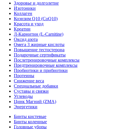
Здоровье и долголетие
Изотоники
Коллаген
Коэнзим Q10 (CoQ10)
Красота и уход
Креатин
Л-Карнитин (L-Сarnitine)
Оксид азота
Омега 3 жирные кислоты
Повышение тестостерона
Подарочные сертификаты
Послетренировочные комплексы
Предтренировочные комплексы
Пробиотики и прибиотики
Протеины
Снижение веса
Специальные добавки
Суставы и связки
Углеводы
Цинк Магний (ZMA)
Энергетики
Бинты кистевые
Бинты коленные
Головные уборы