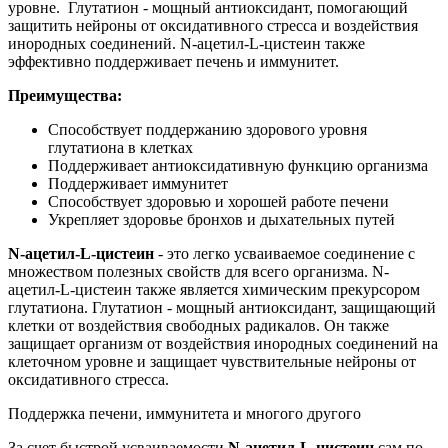
уровне. Глутатион - мощный антиоксидант, помогающий
защитить нейроны от оксидативного стресса и воздействия
инородных соединений. N-ацетил-L-цистеин также
эффективно поддерживает печень и иммунитет.
Преимущества:
Способствует поддержанию здорового уровня
глутатиона в клетках
Поддерживает антиоксидативную функцию организма
Поддерживает иммунитет
Способствует здоровью и хорошей работе печени
Укрепляет здоровье бронхов и дыхательных путей
N-ацетил-L-цистеин
- это легко усваиваемое соединение с
множеством полезных свойств для всего организма. N-
ацетил-L-цистеин также является химическим прекурсором
глутатиона. Глутатион - мощный антиоксидант, защищающий
клетки от воздействия свободных радикалов. Он также
защищает организм от воздействия инородных соединений на
клеточном уровне и защищает чувствительные нейроны от
оксидативного стресса.
Поддержка печени, иммунитета и многого другого
За счет быстрой усваиваемости
N-ацетил-L-цистеин
сам по