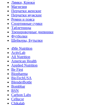
Лямки, Крюки
Магнезия
Перчатки женские
Перчатки мужские
Ремни и пояса
Спортивные сумки
Таблетницы
Тренировочные дневники
Футболки
Шейкеры, Бутылки
4Me Nutrition
ActivLab
All Nutrition
American Health
Applied Nutrition
Be First
Biopharma
BioTechUSA
BlenderBottle
Bombbar
BSN
Carlson Labs
Cellucor
Chikalab