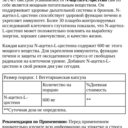
себе является мощным питательным веществом. Он
поддерживает здоровье дыхательной системы и бронхов. N-
ацетил-L-цистеин способствует здоровой функции печени и
укрепляет иммунитет. Более 30 плацебо-контролируемых
исследований клеточного глутатиона показали, что N-ацетил-
L-цистеин может положительно повлиять на выработку
энергии, хорошее самочувствие, и качество жизни.
Каждая капсула N-ацетил-L-цистеина содержит 600 мг этого
мощного вещества. Для укрепления иммунитета, функции
печени и защиты от оксидативного стресса от свободных
радикалов на клеточном уровне. Добавьте N-ацетил-L-
цистеин в свой режим дня уже сегодня.
Размер порции: 1 Вегетарианская капсула
Количество на
%Дневная
порцию
стоимость
N-ацетил-L-
600 мг
**
цистеин
**Суточная доза не определена.
Рекомендации по Применению:
Перед применением
внимательно изучите всю информацию на этикетке и строго