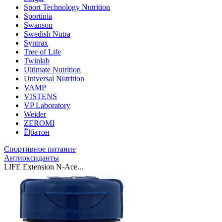
Sport Technology Nutrition
Sportinia
Swanson
Swedish Nutra
Syntrax
Tree of Life
Twinlab
Ultimate Nutrition
Universal Nutrition
VAMP
VISTENS
VP Laboratory
Weider
ZEROMI
Ё|батон
Спортивное питание
Антиоксиданты
LIFE Extension N-Ace...