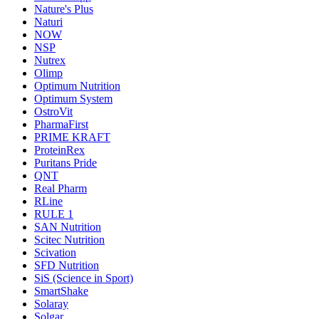
Nature's Plus
Naturi
NOW
NSP
Nutrex
Olimp
Optimum Nutrition
Optimum System
OstroVit
PharmaFirst
PRIME KRAFT
ProteinRex
Puritans Pride
QNT
Real Pharm
RLine
RULE 1
SAN Nutrition
Scitec Nutrition
Scivation
SFD Nutrition
SiS (Science in Sport)
SmartShake
Solaray
Solgar