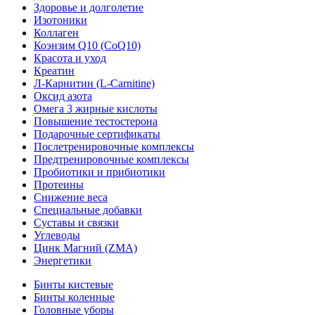
Здоровье и долголетие
Изотоники
Коллаген
Коэнзим Q10 (CoQ10)
Красота и уход
Креатин
Л-Карнитин (L-Сarnitine)
Оксид азота
Омега 3 жирные кислоты
Повышение тестостерона
Подарочные сертификаты
Послетренировочные комплексы
Предтренировочные комплексы
Пробиотики и прибиотики
Протеины
Снижение веса
Специальные добавки
Суставы и связки
Углеводы
Цинк Магний (ZMA)
Энергетики
Бинты кистевые
Бинты коленные
Головные уборы