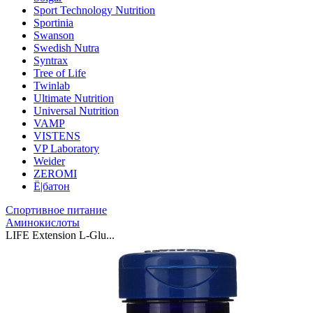
Sport Technology Nutrition
Sportinia
Swanson
Swedish Nutra
Syntrax
Tree of Life
Twinlab
Ultimate Nutrition
Universal Nutrition
VAMP
VISTENS
VP Laboratory
Weider
ZEROMI
Ё|батон
Спортивное питание
Аминокислоты
LIFE Extension L-Glu...