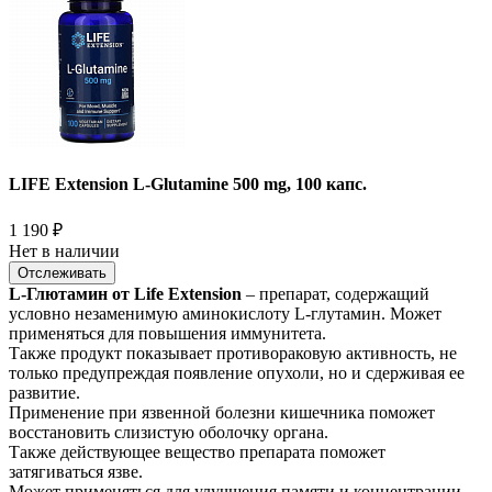
LIFE Extension L-Glutamine 500 mg, 100 капс.
1 190
₽
Нет в наличии
Отслеживать
L-Глютамин от Life Extension
– препарат, содержащий
условно незаменимую аминокислоту L-глутамин. Может
применяться для повышения иммунитета.
Также продукт показывает противораковую активность, не
только предупреждая появление опухоли, но и сдерживая ее
развитие.
Применение при язвенной болезни кишечника поможет
восстановить слизистую оболочку органа.
Также действующее вещество препарата поможет
затягиваться язве.
Может применяться для улучшения памяти и концентрации,