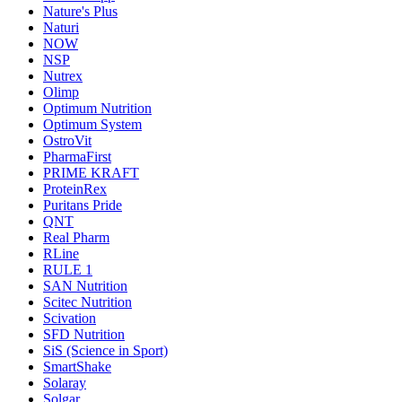
Nature's Plus
Naturi
NOW
NSP
Nutrex
Olimp
Optimum Nutrition
Optimum System
OstroVit
PharmaFirst
PRIME KRAFT
ProteinRex
Puritans Pride
QNT
Real Pharm
RLine
RULE 1
SAN Nutrition
Scitec Nutrition
Scivation
SFD Nutrition
SiS (Science in Sport)
SmartShake
Solaray
Solgar