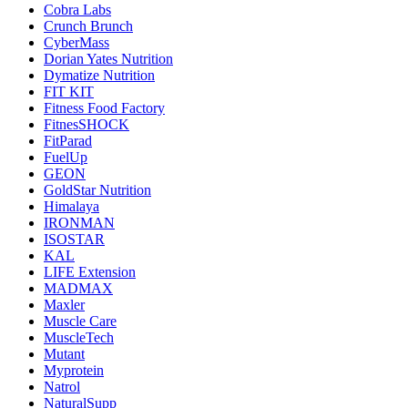
Cobra Labs
Crunch Brunch
CyberMass
Dorian Yates Nutrition
Dymatize Nutrition
FIT KIT
Fitness Food Factory
FitnesSHOCK
FitParad
FuelUp
GEON
GoldStar Nutrition
Himalaya
IRONMAN
ISOSTAR
KAL
LIFE Extension
MADMAX
Maxler
Muscle Care
MuscleTech
Mutant
Myprotein
Natrol
NaturalSupp