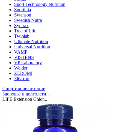
Sport Technology Nutrition
Sportinia
Swanson
Swedish Nutra
Syntrax
Tree of Life
Twinlab
Ultimate Nutrition
Universal Nutrition
VAMP
VISTENS
VP Laboratory
Weider
ZEROMI
Ё|батон
Спортивное питание
Здоровье и долголети...
LIFE Extension Chlor...