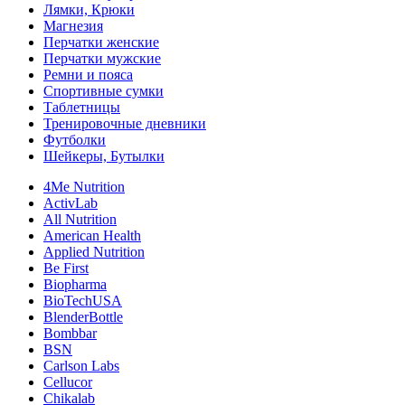
Лямки, Крюки
Магнезия
Перчатки женские
Перчатки мужские
Ремни и пояса
Спортивные сумки
Таблетницы
Тренировочные дневники
Футболки
Шейкеры, Бутылки
4Me Nutrition
ActivLab
All Nutrition
American Health
Applied Nutrition
Be First
Biopharma
BioTechUSA
BlenderBottle
Bombbar
BSN
Carlson Labs
Cellucor
Chikalab