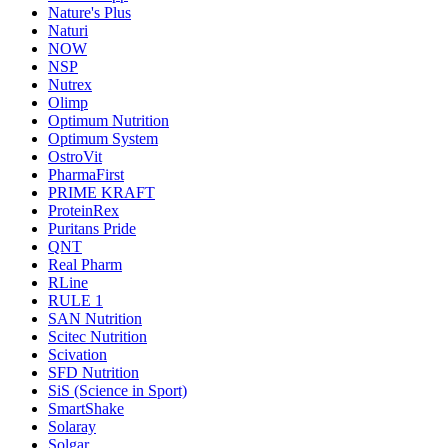
Nature's Plus
Naturi
NOW
NSP
Nutrex
Olimp
Optimum Nutrition
Optimum System
OstroVit
PharmaFirst
PRIME KRAFT
ProteinRex
Puritans Pride
QNT
Real Pharm
RLine
RULE 1
SAN Nutrition
Scitec Nutrition
Scivation
SFD Nutrition
SiS (Science in Sport)
SmartShake
Solaray
Solgar