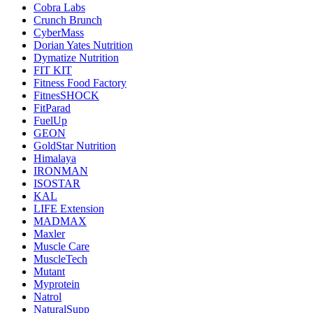
Cobra Labs
Crunch Brunch
CyberMass
Dorian Yates Nutrition
Dymatize Nutrition
FIT KIT
Fitness Food Factory
FitnesSHOCK
FitParad
FuelUp
GEON
GoldStar Nutrition
Himalaya
IRONMAN
ISOSTAR
KAL
LIFE Extension
MADMAX
Maxler
Muscle Care
MuscleTech
Mutant
Myprotein
Natrol
NaturalSupp