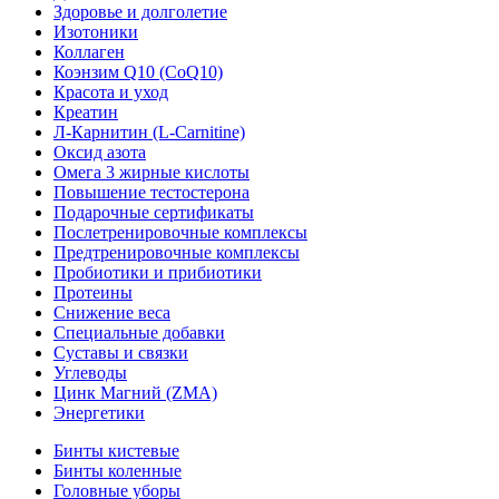
Здоровье и долголетие
Изотоники
Коллаген
Коэнзим Q10 (CoQ10)
Красота и уход
Креатин
Л-Карнитин (L-Сarnitine)
Оксид азота
Омега 3 жирные кислоты
Повышение тестостерона
Подарочные сертификаты
Послетренировочные комплексы
Предтренировочные комплексы
Пробиотики и прибиотики
Протеины
Снижение веса
Специальные добавки
Суставы и связки
Углеводы
Цинк Магний (ZMA)
Энергетики
Бинты кистевые
Бинты коленные
Головные уборы