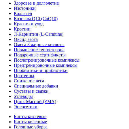
Здоровье и долголетие
Изотоники
Коллаген
Коэнзим Q10 (CoQ10)
Красота и уход
Креатин
Л-Карнитин (L-Сarnitine)
Оксид азота
Омега 3 жирные кислоты
Повышение тестостерона
Подарочные сертификаты
Послетренировочные комплексы
Предтренировочные комплексы
Пробиотики и прибиотики
Протеины
Снижение веса
Специальные добавки
Суставы и связки
Углеводы
Цинк Магний (ZMA)
Энергетики
Бинты кистевые
Бинты коленные
Головные уборы