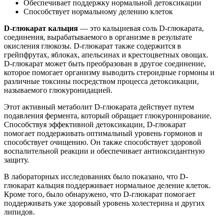
Обеспечивает поддержку нормальной детоксикации
Способствует нормальному делению клеток
D-глюкарат кальция
— это кальциевая соль D-глюкарата,
соединения, вырабатываемого в организме в результате
окисления глюкозы. D-глюкарат также содержится в
грейпфрутах, яблоках, апельсинах и крестоцветных овощах.
D-глюкарат может быть преобразован в другое соединение,
которое помогает организму выводить стероидные гормоны и
различные токсины посредством процесса детоксикации,
называемого глюкуронидацией.
Этот активный метаболит D-глюкарата действует путем
подавления фермента, который обращает глюкуронирование.
Способствуя эффективной детоксикации, D-глюкарат
помогает поддерживать оптимальный уровень гормонов и
способствует очищению. Он также способствует здоровой
воспалительной реакции и обеспечивает антиоксидантную
защиту.
В лабораторных исследованиях было показано, что D-
глюкарат кальция поддерживает нормальное деление клеток.
Кроме того, было обнаружено, что D-глюкарат помогает
поддерживать уже здоровый уровень холестерина и других
липидов.