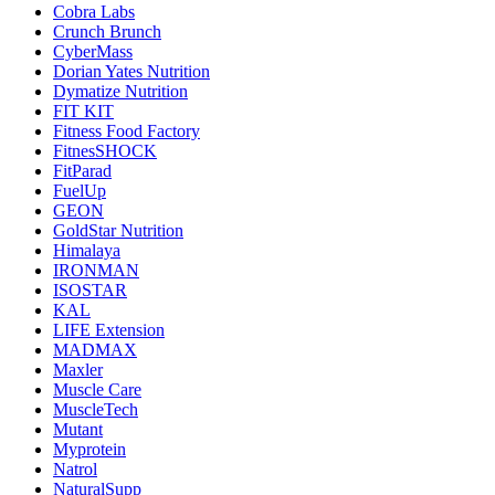
Cobra Labs
Crunch Brunch
CyberMass
Dorian Yates Nutrition
Dymatize Nutrition
FIT KIT
Fitness Food Factory
FitnesSHOCK
FitParad
FuelUp
GEON
GoldStar Nutrition
Himalaya
IRONMAN
ISOSTAR
KAL
LIFE Extension
MADMAX
Maxler
Muscle Care
MuscleTech
Mutant
Myprotein
Natrol
NaturalSupp