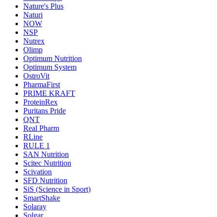
Nature's Plus
Naturi
NOW
NSP
Nutrex
Olimp
Optimum Nutrition
Optimum System
OstroVit
PharmaFirst
PRIME KRAFT
ProteinRex
Puritans Pride
QNT
Real Pharm
RLine
RULE 1
SAN Nutrition
Scitec Nutrition
Scivation
SFD Nutrition
SiS (Science in Sport)
SmartShake
Solaray
Solgar