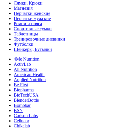
Лямки, Крюки
Магнезия
Перчатки женские
Перчатки мужские
Ремни и пояса
Спортивные сумки
Таблетницы
Тренировочные дневники
Футболки
Шейкеры, Бутылки
4Me Nutrition
ActivLab
All Nutrition
American Health
Applied Nutrition
Be First
Biopharma
BioTechUSA
BlenderBottle
Bombbar
BSN
Carlson Labs
Cellucor
Chikalab