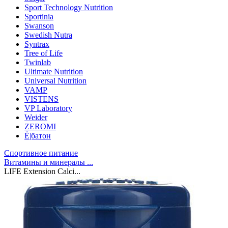
Sport Technology Nutrition
Sportinia
Swanson
Swedish Nutra
Syntrax
Tree of Life
Twinlab
Ultimate Nutrition
Universal Nutrition
VAMP
VISTENS
VP Laboratory
Weider
ZEROMI
Ё|батон
Спортивное питание
Витамины и минералы ...
LIFE Extension Calci...