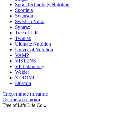
Sport Technology Nutrition
Sportinia
Swanson
Swedish Nutra
Syntrax
Tree of Life
Twinlab
Ultimate Nutrition
Universal Nutrition
VAMP
VISTENS
VP Laboratory
Weider
ZEROMI
Ё|батон
Спортивное питание
Суставы и связки
Tree of Life Life Co...