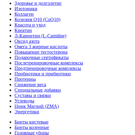
Здоровье и долголетие
Изотоники
Коллаген
Коэнзим Q10 (CoQ10)
Красота и уход
Креатин
Л-Карнитин (L-Сarnitine)
Оксид азота
Омега 3 жирные кислоты
Повышение тестостерона
Подарочные сертификаты
Послетренировочные комплексы
Предтренировочные комплексы
Пробиотики и прибиотики
Протеины
Снижение веса
Специальные добавки
Суставы и связки
Углеводы
Цинк Магний (ZMA)
Энергетики
Бинты кистевые
Бинты коленные
Головные уборы