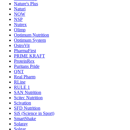
Nature's Plus
Naturi
NOW
NSP
Nutrex
Olimp
Optimum Nutrition
Optimum System
OstroVit
PharmaFirst
PRIME KRAFT
ProteinRex
Puritans Pride
QNT
Real Pharm
RLine
RULE 1
SAN Nutrition
Scitec Nutrition
Scivation
SFD Nutrition
SiS (Science in Sport)
SmartShake
Solaray
Solgar