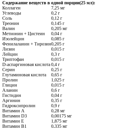
Содержание веществ в одной порции(25 мл):
Коллаген
7,25 мг
Углеводы
0,2 г
Соль
0,12 г
Треонин
0,145 г
Валин
0,205 мг
Метионин + Цистеин
0,04 г
Изолейцин
0,085 г
Фенилаланин + Тирозин
0,205 г
Лизин
0,015 г
Лейцин
0,3 г
Триптофан
0,015 г
D-аспаргиновая кислота
0,4 г
Серин
0,25 г
Глутаминовая кислота
0,65 г
Пролин
1,025 г
Глицин
0,015 г
Аланин
0,6 г
Гистидин
0,04 г
Аргинин
0,35 г
Гидроксипролин
0,9 г
Витамин А
0,28 мг
Витамин D3
0,00175 мг
Витамин Е
1,875 мг
Витамин В1
0,335 мг