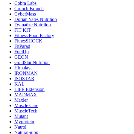
Cobra Labs
Crunch Brunch
CyberMass
Dorian Yates Nutrition
Dymatize Nutrition
FIT KIT
Fitness Food Factory
FitnesSHOCK
FitParad
FuelUp
GEON
GoldStar Nutrition
Himalaya
IRONMAN
ISOSTAR
KAL
LIFE Extension
MADMAX
Maxler
Muscle Care
MuscleTech
Mutant
Myprotein
Natrol
NaturalSupp