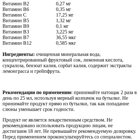
Витамин В2
0,27 мг
Витамин В6
0,35 мг
Витамин С
17,25 мг
Витамин В5
1,32 мг
Витамин В9
0,1 мг
Витамин В3
3,225 мг
Витамин В7
36,55 мкг
Витамин В12
0,585 мкг
Ингредиенты:
очищенная минеральная вода,
концентрированный фруктовый сок, лимонная кислота,
сукралоза, бензоат калия, сорбат калия, содержит экстракты
лемонграсса и грейпфрута.
Рекомендации по применению
: принимайте натощак 2 раза в
день по 25 мл, используя мерный колпачок на бутылке. Не
принимайте продукт прямо из бутылки, так как попадание
слюны уменьшает срок годности.
Продукт не является лекарственным средством. Не
рекомендовано использовать продукцию лицам, не
достигшим 18 лет. Не превышайте рекомендуемую дозировку.
Перед применением проконсультируйтесь со специалистом.