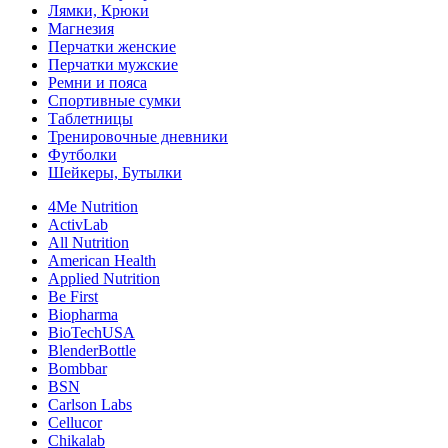
Лямки, Крюки
Магнезия
Перчатки женские
Перчатки мужские
Ремни и пояса
Спортивные сумки
Таблетницы
Тренировочные дневники
Футболки
Шейкеры, Бутылки
4Me Nutrition
ActivLab
All Nutrition
American Health
Applied Nutrition
Be First
Biopharma
BioTechUSA
BlenderBottle
Bombbar
BSN
Carlson Labs
Cellucor
Chikalab