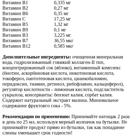
Витамин В1
0,335 мг
Витамин В2
0,27 мг
Витамин В6
0,35 мг
Витамин С
17,25 мг
Витамин В5
1,32 мг
Витамин В9
0,1 мг
Витамин В3
3,225 мг
Витамин В7
36,55 мкг
Витамин В12
0,585 мкг
Дополнительные ингредиенты:
очищенная минеральная
вода, гидролизованный говяжий коллаген-II тип,
концентрированный сок (яблоко), витаминный комплекс
(биотин, аскорбиновая кислота, никотиновая кислота,
токоферол, пантотеновая кислота, цианкобаломин,
перидоксин, тиамин, ретинол, рибофлавин, кальциферол),
регулятор кислотности - лимонная кислота, подсластитель
сукралоза, консерванты: бензоат калия, сорбат калия.
Содержит натуральный экстракт малина. Минимальное
содержание фруктовго сока - 5%.
Рекомендации по применению:
Принимайте натощак 2 раза
в день по 25 мл, используя мерный колпачок на бутылке. Не
принимайте продукт прямо из бутылки, так как попадание
слюны уменьшает срок годности!