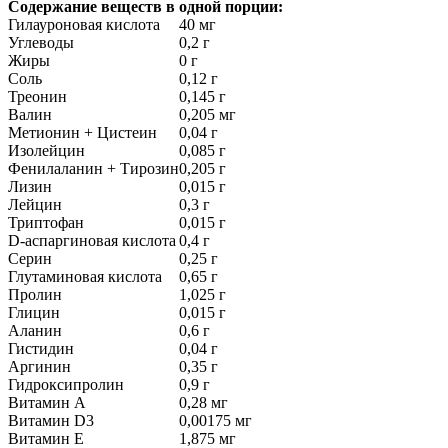
Содержание веществ в одной порции:
Гилауроновая кислота
40 мг
Углеводы
0,2 г
Жиры
0 г
Соль
0,12 г
Треонин
0,145 г
Валин
0,205 мг
Метионин + Цистеин
0,04 г
Изолейцин
0,085 г
Фенилаланин + Тирозин
0,205 г
Лизин
0,015 г
Лейцин
0,3 г
Триптофан
0,015 г
D-аспаргиновая кислота
0,4 г
Серин
0,25 г
Глутаминовая кислота
0,65 г
Пролин
1,025 г
Глицин
0,015 г
Аланин
0,6 г
Гистидин
0,04 г
Аргинин
0,35 г
Гидроксипролин
0,9 г
Витамин А
0,28 мг
Витамин D3
0,00175 мг
Витамин Е
1,875 мг