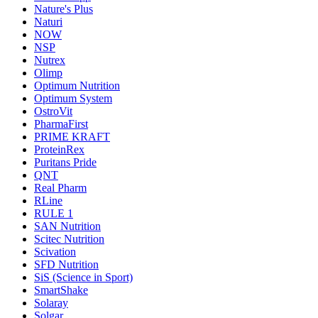
Nature's Plus
Naturi
NOW
NSP
Nutrex
Olimp
Optimum Nutrition
Optimum System
OstroVit
PharmaFirst
PRIME KRAFT
ProteinRex
Puritans Pride
QNT
Real Pharm
RLine
RULE 1
SAN Nutrition
Scitec Nutrition
Scivation
SFD Nutrition
SiS (Science in Sport)
SmartShake
Solaray
Solgar