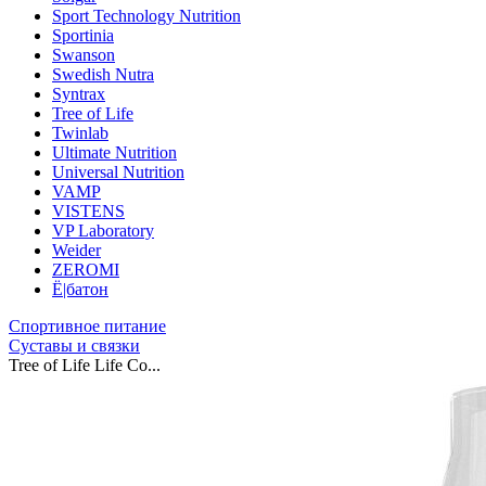
Sport Technology Nutrition
Sportinia
Swanson
Swedish Nutra
Syntrax
Tree of Life
Twinlab
Ultimate Nutrition
Universal Nutrition
VAMP
VISTENS
VP Laboratory
Weider
ZEROMI
Ё|батон
Спортивное питание
Суставы и связки
Tree of Life Life Co...