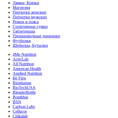
Лямки, Крюки
Магнезия
Перчатки женские
Перчатки мужские
Ремни и пояса
Спортивные сумки
Таблетницы
Тренировочные дневники
Футболки
Шейкеры, Бутылки
4Me Nutrition
ActivLab
All Nutrition
American Health
Applied Nutrition
Be First
Biopharma
BioTechUSA
BlenderBottle
Bombbar
BSN
Carlson Labs
Cellucor
Chikalab