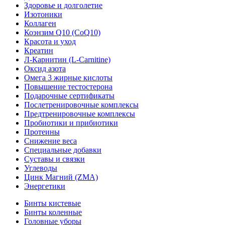
Здоровье и долголетие
Изотоники
Коллаген
Коэнзим Q10 (CoQ10)
Красота и уход
Креатин
Л-Карнитин (L-Сarnitine)
Оксид азота
Омега 3 жирные кислоты
Повышение тестостерона
Подарочные сертификаты
Послетренировочные комплексы
Предтренировочные комплексы
Пробиотики и прибиотики
Протеины
Снижение веса
Специальные добавки
Суставы и связки
Углеводы
Цинк Магний (ZMA)
Энергетики
Бинты кистевые
Бинты коленные
Головные уборы