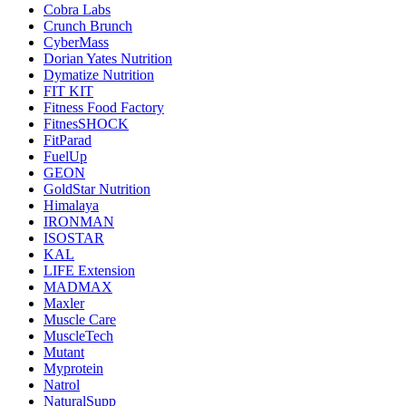
Cobra Labs
Crunch Brunch
CyberMass
Dorian Yates Nutrition
Dymatize Nutrition
FIT KIT
Fitness Food Factory
FitnesSHOCK
FitParad
FuelUp
GEON
GoldStar Nutrition
Himalaya
IRONMAN
ISOSTAR
KAL
LIFE Extension
MADMAX
Maxler
Muscle Care
MuscleTech
Mutant
Myprotein
Natrol
NaturalSupp