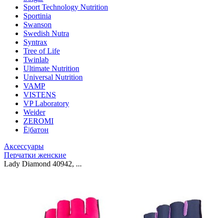
Sport Technology Nutrition
Sportinia
Swanson
Swedish Nutra
Syntrax
Tree of Life
Twinlab
Ultimate Nutrition
Universal Nutrition
VAMP
VISTENS
VP Laboratory
Weider
ZEROMI
Ё|батон
Аксессуары
Перчатки женские
Lady Diamond 40942, ...