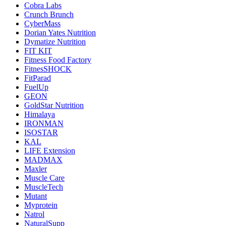
Cobra Labs
Crunch Brunch
CyberMass
Dorian Yates Nutrition
Dymatize Nutrition
FIT KIT
Fitness Food Factory
FitnesSHOCK
FitParad
FuelUp
GEON
GoldStar Nutrition
Himalaya
IRONMAN
ISOSTAR
KAL
LIFE Extension
MADMAX
Maxler
Muscle Care
MuscleTech
Mutant
Myprotein
Natrol
NaturalSupp