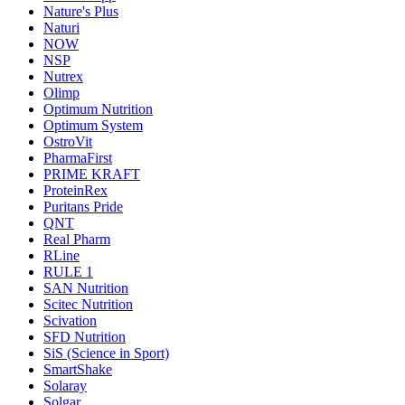
Nature's Plus
Naturi
NOW
NSP
Nutrex
Olimp
Optimum Nutrition
Optimum System
OstroVit
PharmaFirst
PRIME KRAFT
ProteinRex
Puritans Pride
QNT
Real Pharm
RLine
RULE 1
SAN Nutrition
Scitec Nutrition
Scivation
SFD Nutrition
SiS (Science in Sport)
SmartShake
Solaray
Solgar