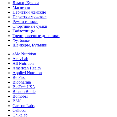
Лямки, Крюки
Магнезия
Перчатки женские
Перчатки мужские
Ремни и пояса
Спортивные сумки
Таблетницы
Тренировочные дневники
Футболки
Шейкеры, Бутылки
4Me Nutrition
ActivLab
All Nutrition
American Health
Applied Nutrition
Be First
Biopharma
BioTechUSA
BlenderBottle
Bombbar
BSN
Carlson Labs
Cellucor
Chikalab