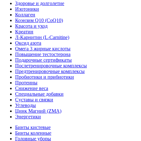
Здоровье и долголетие
Изотоники
Коллаген
Коэнзим Q10 (CoQ10)
Красота и уход
Креатин
Л-Карнитин (L-Сarnitine)
Оксид азота
Омега 3 жирные кислоты
Повышение тестостерона
Подарочные сертификаты
Послетренировочные комплексы
Предтренировочные комплексы
Пробиотики и прибиотики
Протеины
Снижение веса
Специальные добавки
Суставы и связки
Углеводы
Цинк Магний (ZMA)
Энергетики
Бинты кистевые
Бинты коленные
Головные уборы