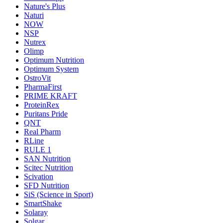
Nature's Plus
Naturi
NOW
NSP
Nutrex
Olimp
Optimum Nutrition
Optimum System
OstroVit
PharmaFirst
PRIME KRAFT
ProteinRex
Puritans Pride
QNT
Real Pharm
RLine
RULE 1
SAN Nutrition
Scitec Nutrition
Scivation
SFD Nutrition
SiS (Science in Sport)
SmartShake
Solaray
Solgar