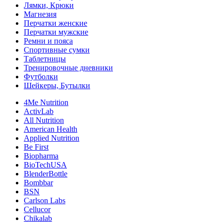
Лямки, Крюки
Магнезия
Перчатки женские
Перчатки мужские
Ремни и пояса
Спортивные сумки
Таблетницы
Тренировочные дневники
Футболки
Шейкеры, Бутылки
4Me Nutrition
ActivLab
All Nutrition
American Health
Applied Nutrition
Be First
Biopharma
BioTechUSA
BlenderBottle
Bombbar
BSN
Carlson Labs
Cellucor
Chikalab