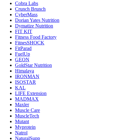
Cobra Labs
Crunch Brunch
CyberMass
Dorian Yates Nutrition
Dymatize Nutrition
FIT KIT
Fitness Food Factory
FitnesSHOCK
FitParad
FuelUp
GEON
GoldStar Nutrition
Himalaya
IRONMAN
ISOSTAR
KAL
LIFE Extension
MADMAX
Maxler
Muscle Care
MuscleTech
Mutant
Myprotein
Natrol
NaturalSupp