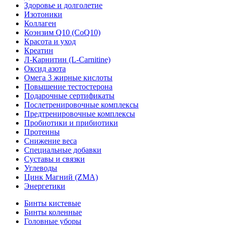
Здоровье и долголетие
Изотоники
Коллаген
Коэнзим Q10 (CoQ10)
Красота и уход
Креатин
Л-Карнитин (L-Сarnitine)
Оксид азота
Омега 3 жирные кислоты
Повышение тестостерона
Подарочные сертификаты
Послетренировочные комплексы
Предтренировочные комплексы
Пробиотики и прибиотики
Протеины
Снижение веса
Специальные добавки
Суставы и связки
Углеводы
Цинк Магний (ZMA)
Энергетики
Бинты кистевые
Бинты коленные
Головные уборы