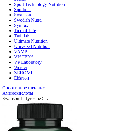
Sport Technology Nutrition
Sportinia
Swanson
Swedish Nutra
Syntrax
Tree of Life
Twinlab
Ultimate Nutrition
Universal Nutrition
VAMP
VISTENS
VP Laboratory
Weider
ZEROMI
Ё|батон
Спортивное питание
Аминокислоты
Swanson L-Tyrosine 5...