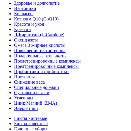
Здоровье и долголетие
Изотоники
Коллаген
Коэнзим Q10 (CoQ10)
Красота и уход
Креатин
Л-Карнитин (L-Сarnitine)
Оксид азота
Омега 3 жирные кислоты
Повышение тестостерона
Подарочные сертификаты
Послетренировочные комплексы
Предтренировочные комплексы
Пробиотики и прибиотики
Протеины
Снижение веса
Специальные добавки
Суставы и связки
Углеводы
Цинк Магний (ZMA)
Энергетики
Бинты кистевые
Бинты коленные
Головные уборы