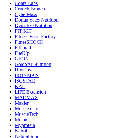
Cobra Labs
Crunch Brunch
CyberMass
Dorian Yates Nutrition
Dymatize Nutrition
FIT KIT
Fitness Food Factory
FitnesSHOCK
FitParad
FuelUp
GEON
GoldStar Nutrition
Himalaya
IRONMAN
ISOSTAR
KAL
LIFE Extension
MADMAX
Maxler
Muscle Care
MuscleTech
Mutant
Myprotein
Natrol
NaturalSupp