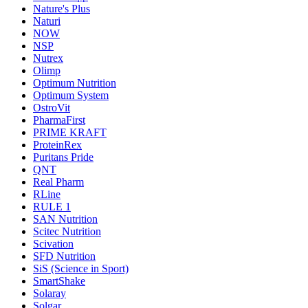
Nature's Plus
Naturi
NOW
NSP
Nutrex
Olimp
Optimum Nutrition
Optimum System
OstroVit
PharmaFirst
PRIME KRAFT
ProteinRex
Puritans Pride
QNT
Real Pharm
RLine
RULE 1
SAN Nutrition
Scitec Nutrition
Scivation
SFD Nutrition
SiS (Science in Sport)
SmartShake
Solaray
Solgar