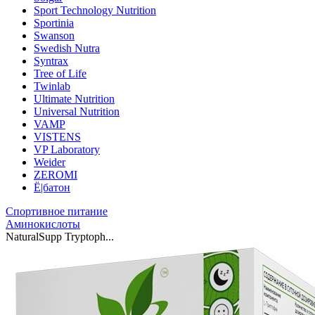
Sport Technology Nutrition
Sportinia
Swanson
Swedish Nutra
Syntrax
Tree of Life
Twinlab
Ultimate Nutrition
Universal Nutrition
VAMP
VISTENS
VP Laboratory
Weider
ZEROMI
Ё|батон
Спортивное питание
Аминокислоты
NaturalSupp Tryptoph...