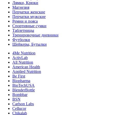
Лямки, Крюки
Магнезия
Перчатки женские
Перчатки мужские
Ремни и пояса
Спортивные сумки
Таблетницы
Тренировочные дневники
Футболки
Шейкеры, Бутылки
4Me Nutrition
ActivLab
All Nutrition
American Health
Applied Nutrition
Be First
Biopharma
BioTechUSA
BlenderBottle
Bombbar
BSN
Carlson Labs
Cellucor
Chikalab