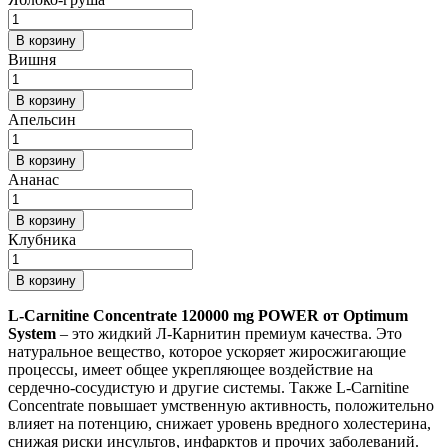
В корзину
Вишня
В корзину
Апельсин
В корзину
Ананас
В корзину
Клубника
В корзину
L-Carnitine Concentrate 120000 mg POWER от Optimum
System
– это жидкий Л-Карнитин премиум качества. Это
натуральное вещество, которое ускоряет жиросжигающие
процессы, имеет общее укрепляющее воздействие на
сердечно-сосудистую и другие системы. Также L-Carnitine
Concentrate повышает умственную активность, положительно
влияет на потенцию, снижает уровень вредного холестерина,
снижая риски инсультов, инфарктов и прочих заболеваний.