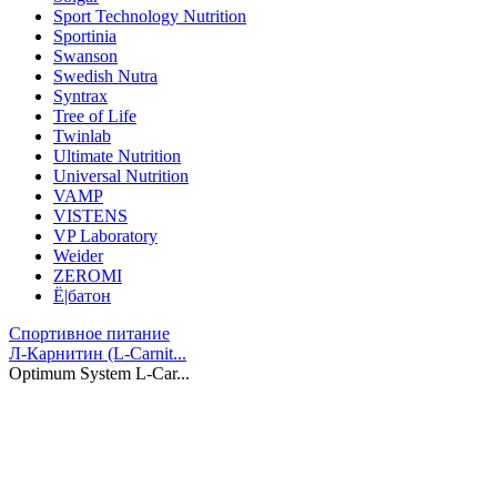
Sport Technology Nutrition
Sportinia
Swanson
Swedish Nutra
Syntrax
Tree of Life
Twinlab
Ultimate Nutrition
Universal Nutrition
VAMP
VISTENS
VP Laboratory
Weider
ZEROMI
Ё|батон
Спортивное питание
Л-Карнитин (L-Сarnit...
Optimum System L-Car...