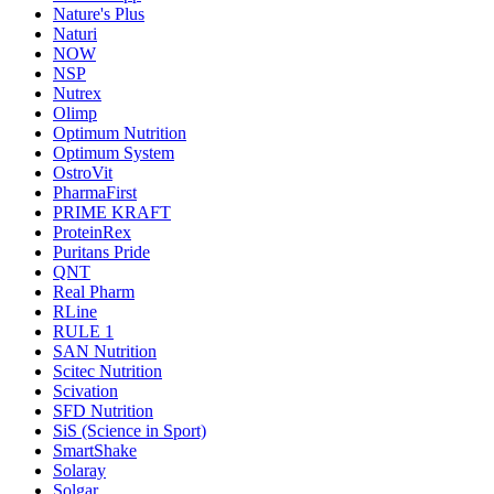
Nature's Plus
Naturi
NOW
NSP
Nutrex
Olimp
Optimum Nutrition
Optimum System
OstroVit
PharmaFirst
PRIME KRAFT
ProteinRex
Puritans Pride
QNT
Real Pharm
RLine
RULE 1
SAN Nutrition
Scitec Nutrition
Scivation
SFD Nutrition
SiS (Science in Sport)
SmartShake
Solaray
Solgar