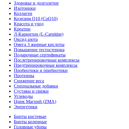
Здоровье и долголетие
Изотоники
Коллаген
Коэнзим Q10 (CoQ10)
Красота и уход
Креатин
Л-Карнитин (L-Сarnitine)
Оксид азота
Омега 3 жирные кислоты
Повышение тестостерона
Подарочные сертификаты
Послетренировочные комплексы
Предтренировочные комплексы
Пробиотики и прибиотики
Протеины
Снижение веса
Специальные добавки
Суставы и связки
Углеводы
Цинк Магний (ZMA)
Энергетики
Бинты кистевые
Бинты коленные
Головные уборы