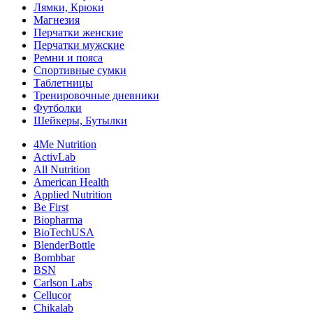
Лямки, Крюки
Магнезия
Перчатки женские
Перчатки мужские
Ремни и пояса
Спортивные сумки
Таблетницы
Тренировочные дневники
Футболки
Шейкеры, Бутылки
4Me Nutrition
ActivLab
All Nutrition
American Health
Applied Nutrition
Be First
Biopharma
BioTechUSA
BlenderBottle
Bombbar
BSN
Carlson Labs
Cellucor
Chikalab