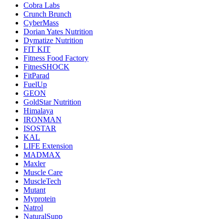
Cobra Labs
Crunch Brunch
CyberMass
Dorian Yates Nutrition
Dymatize Nutrition
FIT KIT
Fitness Food Factory
FitnesSHOCK
FitParad
FuelUp
GEON
GoldStar Nutrition
Himalaya
IRONMAN
ISOSTAR
KAL
LIFE Extension
MADMAX
Maxler
Muscle Care
MuscleTech
Mutant
Myprotein
Natrol
NaturalSupp