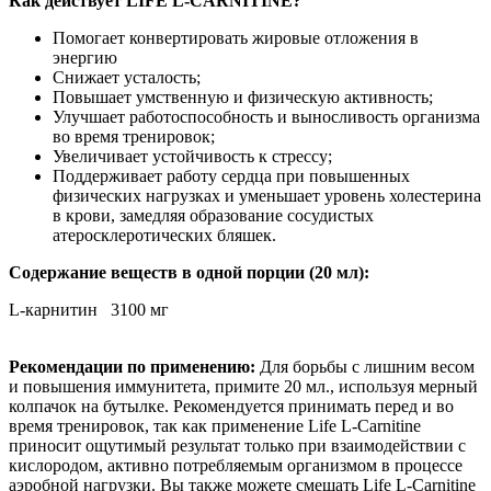
Как действует LIFE L-CARNITINE?
Помогает конвертировать жировые отложения в
энергию
Снижает усталость;
Повышает умственную и физическую активность;
Улучшает работоспособность и выносливость организма
во время тренировок;
Увеличивает устойчивость к стрессу;
Поддерживает работу сердца при повышенных
физических нагрузках и уменьшает уровень холестерина
в крови, замедляя образование сосудистых
атеросклеротических бляшек.
Содержание веществ в одной порции (20 мл):
L-карнитин 3100 мг
Рекомендации по применению:
Для борьбы с лишним весом
и повышения иммунитета, примите 20 мл., используя мерный
колпачок на бутылке. Рекомендуется принимать перед и во
время тренировок, так как применение Life L-Carnitine
приносит ощутимый результат только при взаимодействии с
кислородом, активно потребляемым организмом в процессе
аэробной нагрузки. Вы также можете смешать Life L-Carnitine