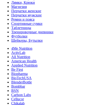
Лямки, Крюки
Магнезия
Перчатки женские
Перчатки мужские
Ремни и пояса
Спортивные сумки
Таблетницы
Тренировочные дневники
Футболки
Шейкеры, Бутылки
4Me Nutrition
ActivLab
All Nutrition
American Health
Applied Nutrition
Be First
Biopharma
BioTechUSA
BlenderBottle
Bombbar
BSN
Carlson Labs
Cellucor
Chikalab