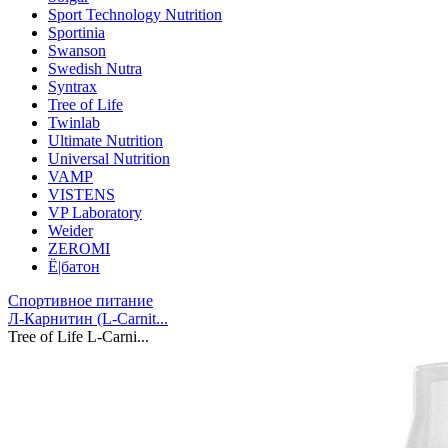
Sport Technology Nutrition
Sportinia
Swanson
Swedish Nutra
Syntrax
Tree of Life
Twinlab
Ultimate Nutrition
Universal Nutrition
VAMP
VISTENS
VP Laboratory
Weider
ZEROMI
Ё|батон
Спортивное питание
Л-Карнитин (L-Сarnit...
Tree of Life L-Carni...