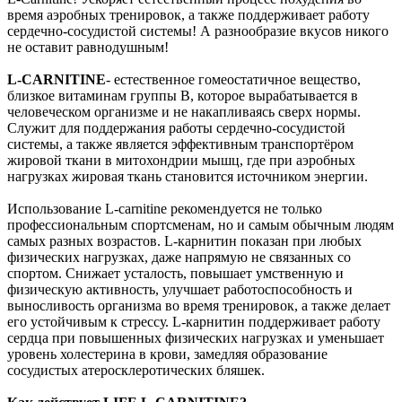
время аэробных тренировок, а также поддерживает работу
сердечно-сосудистой системы! А разнообразие вкусов никого
не оставит равнодушным!
L-CARNITINE
- естественное гомеостатичное вещество,
близкое витаминам группы B, которое вырабатывается в
человеческом организме и не накапливаясь сверх нормы.
Служит для поддержания работы сердечно-сосудистой
системы, а также является эффективным транспортёром
жировой ткани в митохондрии мышц, где при аэробных
нагрузках жировая ткань становится источником энергии.
Использование L-carnitine рекомендуется не только
профессиональным спортсменам, но и самым обычным людям
самых разных возрастов. L-карнитин показан при любых
физических нагрузках, даже напрямую не связанных со
спортом. Снижает усталость, повышает умственную и
физическую активность, улучшает работоспособность и
выносливость организма во время тренировок, а также делает
его устойчивым к стрессу. L-карнитин поддерживает работу
сердца при повышенных физических нагрузках и уменьшает
уровень холестерина в крови, замедляя образование
сосудистых атеросклеротических бляшек.