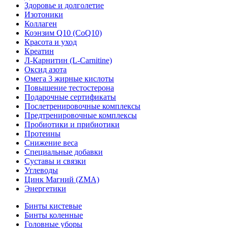
Здоровье и долголетие
Изотоники
Коллаген
Коэнзим Q10 (CoQ10)
Красота и уход
Креатин
Л-Карнитин (L-Сarnitine)
Оксид азота
Омега 3 жирные кислоты
Повышение тестостерона
Подарочные сертификаты
Послетренировочные комплексы
Предтренировочные комплексы
Пробиотики и прибиотики
Протеины
Снижение веса
Специальные добавки
Суставы и связки
Углеводы
Цинк Магний (ZMA)
Энергетики
Бинты кистевые
Бинты коленные
Головные уборы