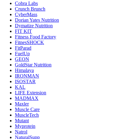
Cobra Labs
Crunch Brunch
CyberMass
Dorian Yates Nutrition
Dymatize Nutrition
FIT KIT
Fitness Food Factory
FitnesSHOCK
FitParad
FuelUp
GEON
GoldStar Nutrition
Himalaya
IRONMAN
ISOSTAR
KAL
LIFE Extension
MADMAX
Maxler
Muscle Care
MuscleTech
Mutant
Myprotein
Natrol
NaturalSupp