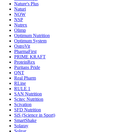
Nature's Plus
Naturi
NOW
NSP
Nutrex
Olimp
Optimum Nutrition
Optimum System
OstroVit
PharmaFirst
PRIME KRAFT
ProteinRex
Puritans Pride
QNT
Real Pharm
RLine
RULE 1
SAN Nutrition
Scitec Nutrition
Scivation
SFD Nutrition
SiS (Science in Sport)
SmartShake
Solaray
Solgar