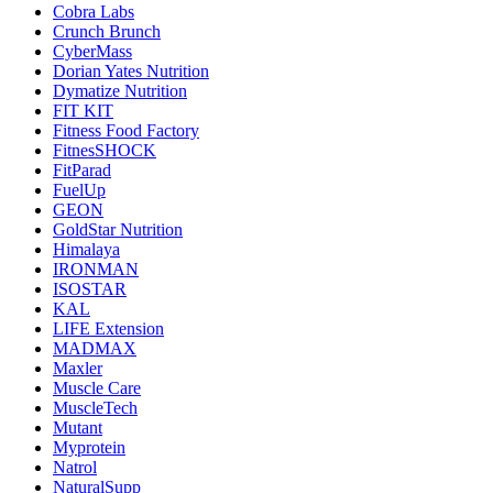
Cobra Labs
Crunch Brunch
CyberMass
Dorian Yates Nutrition
Dymatize Nutrition
FIT KIT
Fitness Food Factory
FitnesSHOCK
FitParad
FuelUp
GEON
GoldStar Nutrition
Himalaya
IRONMAN
ISOSTAR
KAL
LIFE Extension
MADMAX
Maxler
Muscle Care
MuscleTech
Mutant
Myprotein
Natrol
NaturalSupp