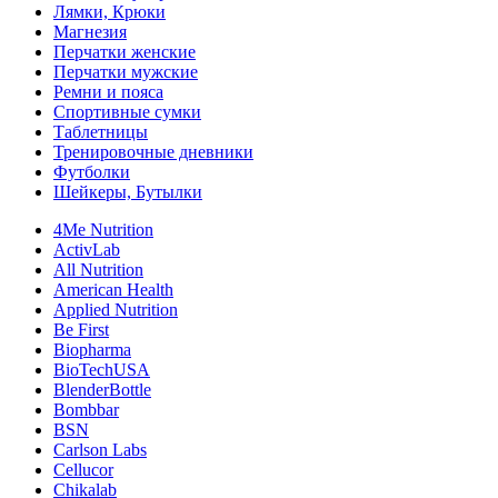
Лямки, Крюки
Магнезия
Перчатки женские
Перчатки мужские
Ремни и пояса
Спортивные сумки
Таблетницы
Тренировочные дневники
Футболки
Шейкеры, Бутылки
4Me Nutrition
ActivLab
All Nutrition
American Health
Applied Nutrition
Be First
Biopharma
BioTechUSA
BlenderBottle
Bombbar
BSN
Carlson Labs
Cellucor
Chikalab