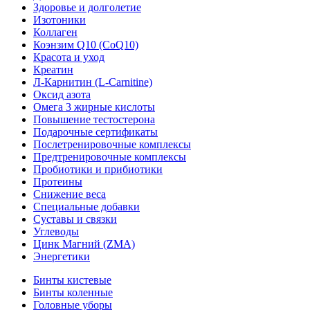
Здоровье и долголетие
Изотоники
Коллаген
Коэнзим Q10 (CoQ10)
Красота и уход
Креатин
Л-Карнитин (L-Сarnitine)
Оксид азота
Омега 3 жирные кислоты
Повышение тестостерона
Подарочные сертификаты
Послетренировочные комплексы
Предтренировочные комплексы
Пробиотики и прибиотики
Протеины
Снижение веса
Специальные добавки
Суставы и связки
Углеводы
Цинк Магний (ZMA)
Энергетики
Бинты кистевые
Бинты коленные
Головные уборы