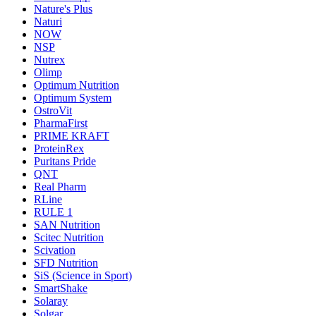
Nature's Plus
Naturi
NOW
NSP
Nutrex
Olimp
Optimum Nutrition
Optimum System
OstroVit
PharmaFirst
PRIME KRAFT
ProteinRex
Puritans Pride
QNT
Real Pharm
RLine
RULE 1
SAN Nutrition
Scitec Nutrition
Scivation
SFD Nutrition
SiS (Science in Sport)
SmartShake
Solaray
Solgar