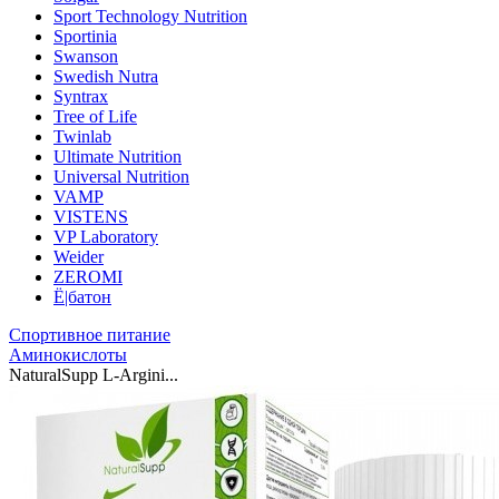
Sport Technology Nutrition
Sportinia
Swanson
Swedish Nutra
Syntrax
Tree of Life
Twinlab
Ultimate Nutrition
Universal Nutrition
VAMP
VISTENS
VP Laboratory
Weider
ZEROMI
Ё|батон
Спортивное питание
Аминокислоты
NaturalSupp L-Argini...