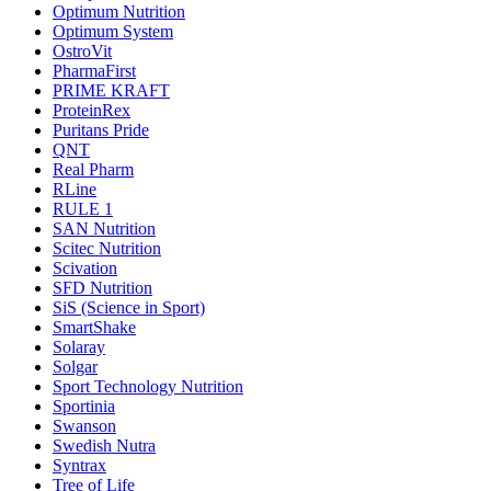
Optimum Nutrition
Optimum System
OstroVit
PharmaFirst
PRIME KRAFT
ProteinRex
Puritans Pride
QNT
Real Pharm
RLine
RULE 1
SAN Nutrition
Scitec Nutrition
Scivation
SFD Nutrition
SiS (Science in Sport)
SmartShake
Solaray
Solgar
Sport Technology Nutrition
Sportinia
Swanson
Swedish Nutra
Syntrax
Tree of Life