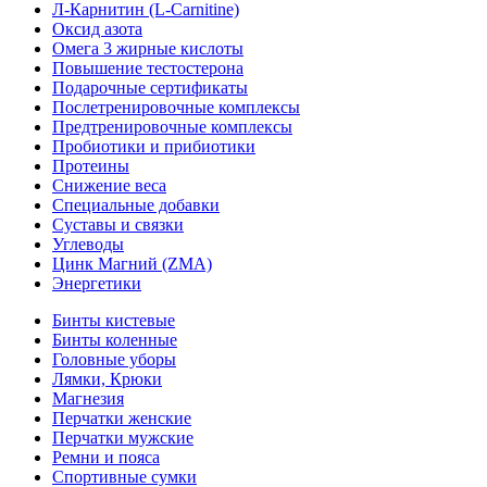
Л-Карнитин (L-Сarnitine)
Оксид азота
Омега 3 жирные кислоты
Повышение тестостерона
Подарочные сертификаты
Послетренировочные комплексы
Предтренировочные комплексы
Пробиотики и прибиотики
Протеины
Снижение веса
Специальные добавки
Суставы и связки
Углеводы
Цинк Магний (ZMA)
Энергетики
Бинты кистевые
Бинты коленные
Головные уборы
Лямки, Крюки
Магнезия
Перчатки женские
Перчатки мужские
Ремни и пояса
Спортивные сумки