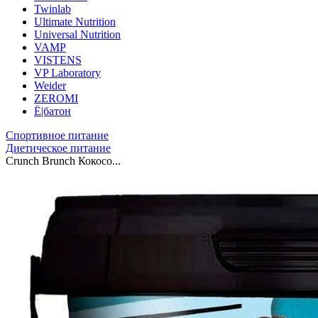
Twinlab
Ultimate Nutrition
Universal Nutrition
VAMP
VISTENS
VP Laboratory
Weider
ZEROMI
Ё|батон
Спортивное питание
Диетическое питание
Crunch Brunch Кокосо...