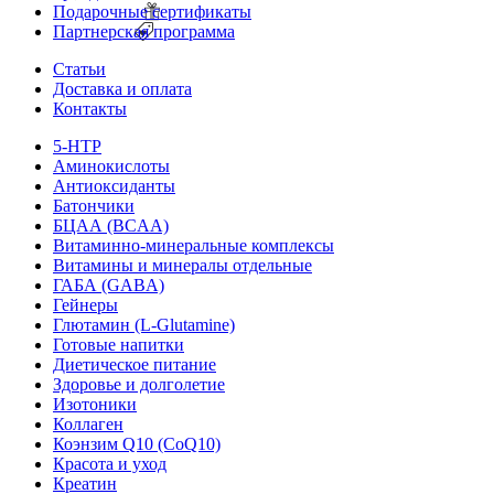
Подарочные сертификаты
Партнерская программа
Статьи
Доставка и оплата
Контакты
5-HTP
Аминокислоты
Антиоксиданты
Батончики
БЦАА (BCAA)
Витаминно-минеральные комплексы
Витамины и минералы отдельные
ГАБА (GABA)
Гейнеры
Глютамин (L-Glutamine)
Готовые напитки
Диетическое питание
Здоровье и долголетие
Изотоники
Коллаген
Коэнзим Q10 (CoQ10)
Красота и уход
Креатин