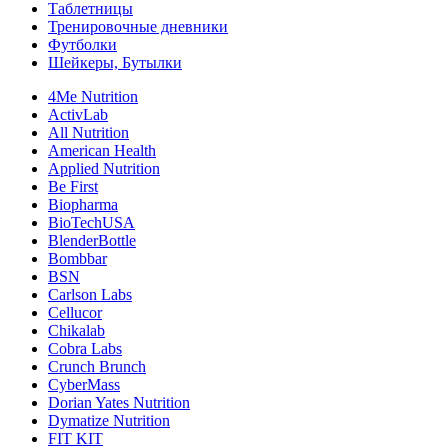
Таблетницы
Тренировочные дневники
Футболки
Шейкеры, Бутылки
4Me Nutrition
ActivLab
All Nutrition
American Health
Applied Nutrition
Be First
Biopharma
BioTechUSA
BlenderBottle
Bombbar
BSN
Carlson Labs
Cellucor
Chikalab
Cobra Labs
Crunch Brunch
CyberMass
Dorian Yates Nutrition
Dymatize Nutrition
FIT KIT