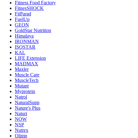
Fitness Food Factory
FitnesSHOCK
FitParad
FuelUp
GEON
GoldStar Nutrition
Himalaya
IRONMAN
ISOSTAR
KAL
LIFE Extension
MADMAX
Maxler
Muscle Care
MuscleTech
Mutant
Myprotein
Natrol
NaturalSupp
Nature's Plus
Naturi
NOW
NSP
Nutrex
Olimp