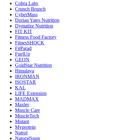
Cobra Labs
Crunch Brunch
CyberMass
Dorian Yates Nutrition
Dymatize Nutrition
FIT KIT
Fitness Food Factory
FitnesSHOCK
FitParad
FuelUp
GEON
GoldStar Nutrition
Himalaya
IRONMAN
ISOSTAR
KAL
LIFE Extension
MADMAX
Maxler
Muscle Care
MuscleTech
Mutant
Myprotein
Natrol
NaturalSupp