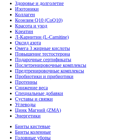
Здоровье и долголетие
Изотоники
Коллаген
Коэнзим Q10 (CoQ10)
Красота и уход
Креатин
Л-Карнитин (L-Сarnitine)
Оксид азота
Омега 3 жирные кислоты
Повышение тестостерона
Подарочные сертификаты
Послетренировочные комплексы
Предтренировочные комплексы
Пробиотики и прибиотики
Протеины
Снижение веса
Специальные добавки
Суставы и связки
Углеводы
Цинк Магний (ZMA)
Энергетики
Бинты кистевые
Бинты коленные
Головные уборы