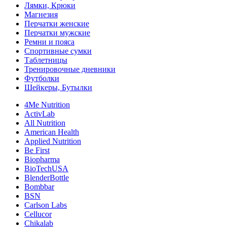
Лямки, Крюки
Магнезия
Перчатки женские
Перчатки мужские
Ремни и пояса
Спортивные сумки
Таблетницы
Тренировочные дневники
Футболки
Шейкеры, Бутылки
4Me Nutrition
ActivLab
All Nutrition
American Health
Applied Nutrition
Be First
Biopharma
BioTechUSA
BlenderBottle
Bombbar
BSN
Carlson Labs
Cellucor
Chikalab