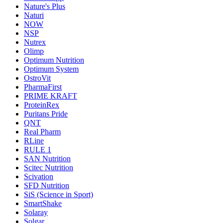
Nature's Plus
Naturi
NOW
NSP
Nutrex
Olimp
Optimum Nutrition
Optimum System
OstroVit
PharmaFirst
PRIME KRAFT
ProteinRex
Puritans Pride
QNT
Real Pharm
RLine
RULE 1
SAN Nutrition
Scitec Nutrition
Scivation
SFD Nutrition
SiS (Science in Sport)
SmartShake
Solaray
Solgar