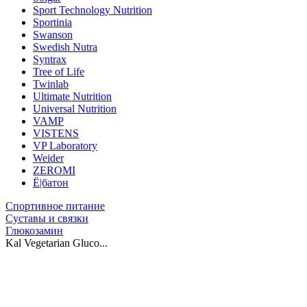
Sport Technology Nutrition
Sportinia
Swanson
Swedish Nutra
Syntrax
Tree of Life
Twinlab
Ultimate Nutrition
Universal Nutrition
VAMP
VISTENS
VP Laboratory
Weider
ZEROMI
Ё|батон
Спортивное питание
Суставы и связки
Глюкозамин
Kal Vegetarian Gluco...