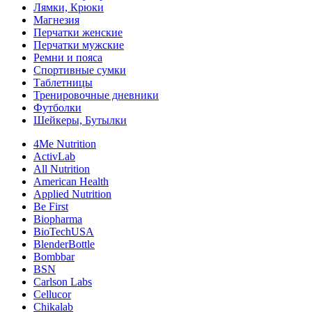
Лямки, Крюки
Магнезия
Перчатки женские
Перчатки мужские
Ремни и пояса
Спортивные сумки
Таблетницы
Тренировочные дневники
Футболки
Шейкеры, Бутылки
4Me Nutrition
ActivLab
All Nutrition
American Health
Applied Nutrition
Be First
Biopharma
BioTechUSA
BlenderBottle
Bombbar
BSN
Carlson Labs
Cellucor
Chikalab