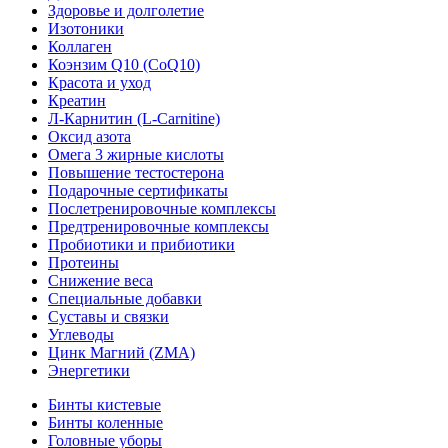
Здоровье и долголетие
Изотоники
Коллаген
Коэнзим Q10 (CoQ10)
Красота и уход
Креатин
Л-Карнитин (L-Сarnitine)
Оксид азота
Омега 3 жирные кислоты
Повышение тестостерона
Подарочные сертификаты
Послетренировочные комплексы
Предтренировочные комплексы
Пробиотики и прибиотики
Протеины
Снижение веса
Специальные добавки
Суставы и связки
Углеводы
Цинк Магний (ZMA)
Энергетики
Бинты кистевые
Бинты коленные
Головные уборы