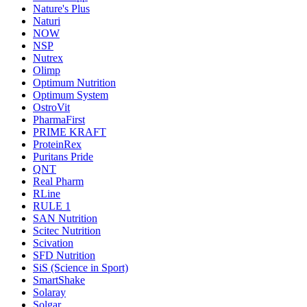
Nature's Plus
Naturi
NOW
NSP
Nutrex
Olimp
Optimum Nutrition
Optimum System
OstroVit
PharmaFirst
PRIME KRAFT
ProteinRex
Puritans Pride
QNT
Real Pharm
RLine
RULE 1
SAN Nutrition
Scitec Nutrition
Scivation
SFD Nutrition
SiS (Science in Sport)
SmartShake
Solaray
Solgar