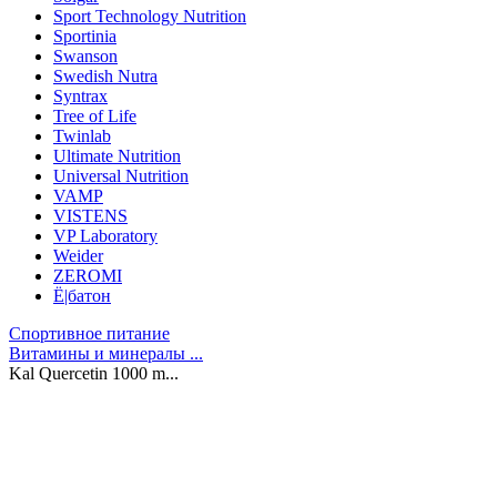
Sport Technology Nutrition
Sportinia
Swanson
Swedish Nutra
Syntrax
Tree of Life
Twinlab
Ultimate Nutrition
Universal Nutrition
VAMP
VISTENS
VP Laboratory
Weider
ZEROMI
Ё|батон
Спортивное питание
Витамины и минералы ...
Kal Quercetin 1000 m...