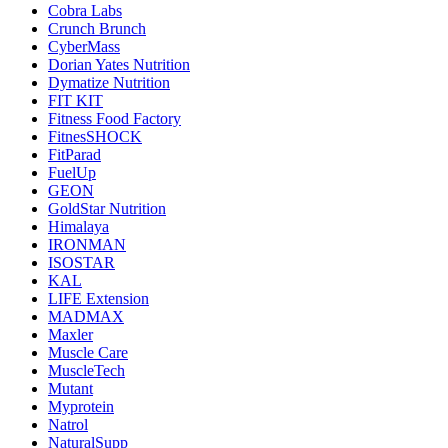
Cobra Labs
Crunch Brunch
CyberMass
Dorian Yates Nutrition
Dymatize Nutrition
FIT KIT
Fitness Food Factory
FitnesSHOCK
FitParad
FuelUp
GEON
GoldStar Nutrition
Himalaya
IRONMAN
ISOSTAR
KAL
LIFE Extension
MADMAX
Maxler
Muscle Care
MuscleTech
Mutant
Myprotein
Natrol
NaturalSupp