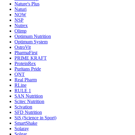
Nature's Plus
Naturi
NOW
NSP
Nutrex
Olimp
Optimum Nutrition
Optimum System
OstroVit
PharmaFirst
PRIME KRAFT
ProteinRex
Puritans Pride
QNT
Real Pharm
RLine
RULE 1
SAN Nutrition
Scitec Nutrition
Scivation
SFD Nutrition
SiS (Science in Sport)
SmartShake
Solaray
Solgar