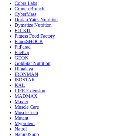
Cobra Labs
Crunch Brunch
CyberMass
Dorian Yates Nutrition
Dymatize Nutrition
FIT KIT
Fitness Food Factory
FitnesSHOCK
FitParad
FuelUp
GEON
GoldStar Nutrition
Himalaya
IRONMAN
ISOSTAR
KAL
LIFE Extension
MADMAX
Maxler
Muscle Care
MuscleTech
Mutant
Myprotein
Natrol
NaturalSupp