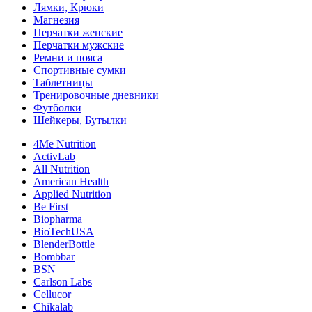
Лямки, Крюки
Магнезия
Перчатки женские
Перчатки мужские
Ремни и пояса
Спортивные сумки
Таблетницы
Тренировочные дневники
Футболки
Шейкеры, Бутылки
4Me Nutrition
ActivLab
All Nutrition
American Health
Applied Nutrition
Be First
Biopharma
BioTechUSA
BlenderBottle
Bombbar
BSN
Carlson Labs
Cellucor
Chikalab