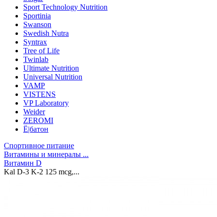
Sport Technology Nutrition
Sportinia
Swanson
Swedish Nutra
Syntrax
Tree of Life
Twinlab
Ultimate Nutrition
Universal Nutrition
VAMP
VISTENS
VP Laboratory
Weider
ZEROMI
Ё|батон
Спортивное питание
Витамины и минералы ...
Витамин D
Kal D-3 K-2 125 mcg,...