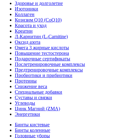
Здоровье и долголетие
Изотоники
Коллаген
Коэнзим Q10 (CoQ10)
Красота и уход
Креатин
Л-Карнитин (L-Сarnitine)
Оксид азота
Омега 3 жирные кислоты
Повышение тестостерона
Подарочные сертификаты
Послетренировочные комплексы
Предтренировочные комплексы
Пробиотики и прибиотики
Протеины
Снижение веса
Специальные добавки
Суставы и связки
Углеводы
Цинк Магний (ZMA)
Энергетики
Бинты кистевые
Бинты коленные
Головные уборы