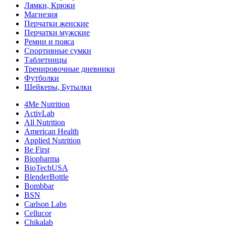
Лямки, Крюки
Магнезия
Перчатки женские
Перчатки мужские
Ремни и пояса
Спортивные сумки
Таблетницы
Тренировочные дневники
Футболки
Шейкеры, Бутылки
4Me Nutrition
ActivLab
All Nutrition
American Health
Applied Nutrition
Be First
Biopharma
BioTechUSA
BlenderBottle
Bombbar
BSN
Carlson Labs
Cellucor
Chikalab