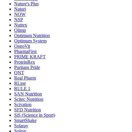
Nature's Plus
Naturi
NOW
NSP
Nutrex
Olimp
Optimum Nutrition
Optimum System
OstroVit
PharmaFirst
PRIME KRAFT
ProteinRex
Puritans Pride
QNT
Real Pharm
RLine
RULE 1
SAN Nutrition
Scitec Nutrition
Scivation
SFD Nutrition
SiS (Science in Sport)
SmartShake
Solaray
Solgar