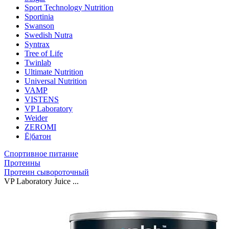
Sport Technology Nutrition
Sportinia
Swanson
Swedish Nutra
Syntrax
Tree of Life
Twinlab
Ultimate Nutrition
Universal Nutrition
VAMP
VISTENS
VP Laboratory
Weider
ZEROMI
Ё|батон
Спортивное питание
Протеины
Протеин сывороточный
VP Laboratory Juice ...