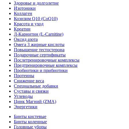
Здоровье и долголетие
Изотоники
Коллаген
Коэнзим Q10 (CoQ10)
Красота и уход
Креатин
Л-Карнитин (L-Сarnitine)
Оксид азота
Омега 3 жирные кислоты
Повышение тестостерона
Подарочные сертификаты
Послетренировочные комплексы
Предтренировочные комплексы
Пробиотики и прибиотики
Протеины
Снижение веса
Специальные добавки
Суставы и связки
Углеводы
Цинк Магний (ZMA)
Энергетики
Бинты кистевые
Бинты коленные
Головные уборы