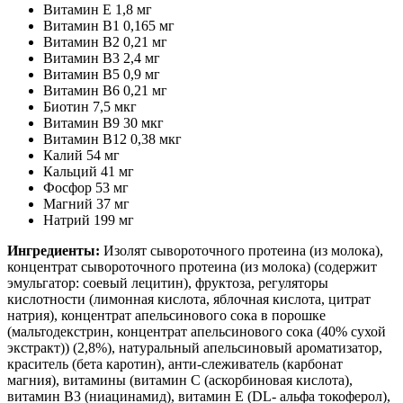
Витамин Е 1,8 мг
Витамин В1 0,165 мг
Витамин В2 0,21 мг
Витамин В3 2,4 мг
Витамин В5 0,9 мг
Витамин В6 0,21 мг
Биотин 7,5 мкг
Витамин В9 30 мкг
Витамин В12 0,38 мкг
Калий 54 мг
Кальций 41 мг
Фосфор 53 мг
Магний 37 мг
Натрий 199 мг
Ингредиенты:
Изолят сывороточного протеина (из молока),
концентрат сывороточного протеина (из молока) (содержит
эмульгатор: соевый лецитин), фруктоза, регуляторы
кислотности (лимонная кислота, яблочная кислота, цитрат
натрия), концентрат апельсинового сока в порошке
(мальтодекстрин, концентрат апельсинового сока (40% сухой
экстракт)) (2,8%), натуральный апельсиновый ароматизатор,
краситель (бета каротин), анти-слеживатель (карбонат
магния), витамины (витамин С (аскорбиновая кислота),
витамин В3 (ниацинамид), витамин Е (DL- альфа токоферол),