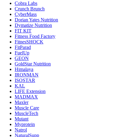
Cobra Labs
Crunch Brunch
CyberMass
Dorian Yates Nutrition
Dymatize Nutrition
FIT KIT
Fitness Food Factory
FitnesSHOCK
FitParad
FuelUp
GEON
GoldStar Nutrition
Himalaya
IRONMAN
ISOSTAR
KAL
LIFE Extension
MADMAX
Maxler
Muscle Care
MuscleTech
Mutant
Myprotein
Natrol
NaturalSupp