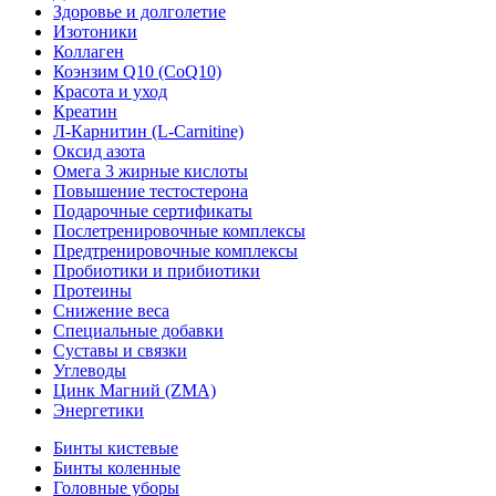
Здоровье и долголетие
Изотоники
Коллаген
Коэнзим Q10 (CoQ10)
Красота и уход
Креатин
Л-Карнитин (L-Сarnitine)
Оксид азота
Омега 3 жирные кислоты
Повышение тестостерона
Подарочные сертификаты
Послетренировочные комплексы
Предтренировочные комплексы
Пробиотики и прибиотики
Протеины
Снижение веса
Специальные добавки
Суставы и связки
Углеводы
Цинк Магний (ZMA)
Энергетики
Бинты кистевые
Бинты коленные
Головные уборы