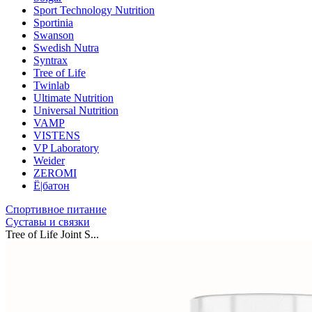
Sport Technology Nutrition
Sportinia
Swanson
Swedish Nutra
Syntrax
Tree of Life
Twinlab
Ultimate Nutrition
Universal Nutrition
VAMP
VISTENS
VP Laboratory
Weider
ZEROMI
Ё|батон
Спортивное питание
Суставы и связки
Tree of Life Joint S...