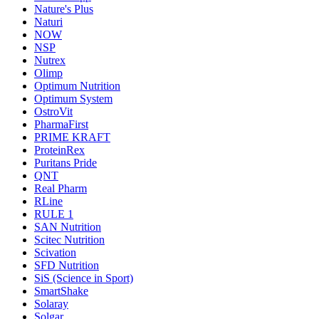
Nature's Plus
Naturi
NOW
NSP
Nutrex
Olimp
Optimum Nutrition
Optimum System
OstroVit
PharmaFirst
PRIME KRAFT
ProteinRex
Puritans Pride
QNT
Real Pharm
RLine
RULE 1
SAN Nutrition
Scitec Nutrition
Scivation
SFD Nutrition
SiS (Science in Sport)
SmartShake
Solaray
Solgar