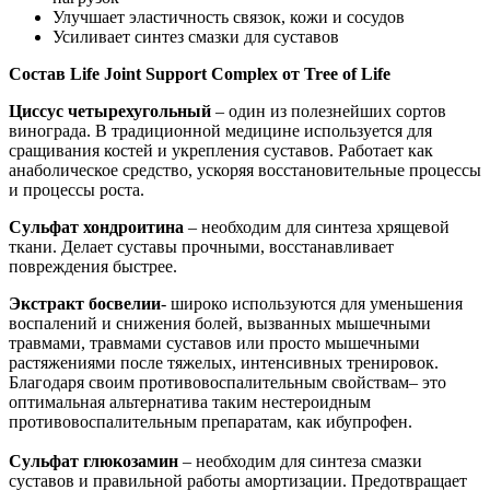
Улучшает эластичность связок, кожи и сосудов
Усиливает синтез смазки для суставов
Состав Life Joint Support Complex от Tree of Life
Циссус четырехугольный
– один из полезнейших сортов
винограда. В традиционной медицине используется для
сращивания костей и укрепления суставов. Работает как
анаболическое средство, ускоряя восстановительные процессы
и процессы роста.
Сульфат хондроитина
– необходим для синтеза хрящевой
ткани. Делает суставы прочными, восстанавливает
повреждения быстрее.
Экстракт босвелии
- широко используются для уменьшения
воспалений и снижения болей, вызванных мышечными
травмами, травмами суставов или просто мышечными
растяжениями после тяжелых, интенсивных тренировок.
Благодаря своим противовоспалительным свойствам– это
оптимальная альтернатива таким нестероидным
противовоспалительным препаратам, как ибупрофен.
Сульфат глюкозамин
– необходим для синтеза смазки
суставов и правильной работы амортизации. Предотвращает