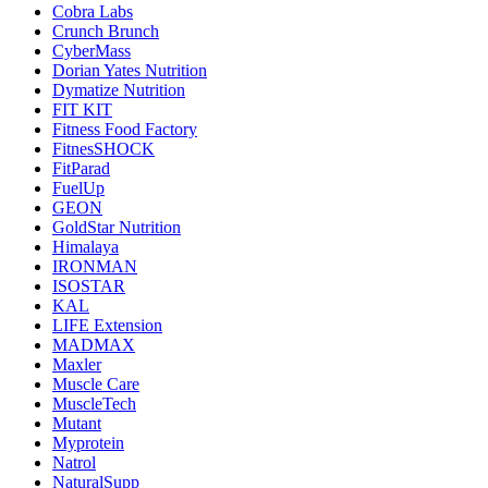
Cobra Labs
Crunch Brunch
CyberMass
Dorian Yates Nutrition
Dymatize Nutrition
FIT KIT
Fitness Food Factory
FitnesSHOCK
FitParad
FuelUp
GEON
GoldStar Nutrition
Himalaya
IRONMAN
ISOSTAR
KAL
LIFE Extension
MADMAX
Maxler
Muscle Care
MuscleTech
Mutant
Myprotein
Natrol
NaturalSupp