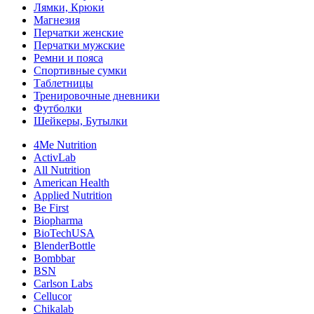
Лямки, Крюки
Магнезия
Перчатки женские
Перчатки мужские
Ремни и пояса
Спортивные сумки
Таблетницы
Тренировочные дневники
Футболки
Шейкеры, Бутылки
4Me Nutrition
ActivLab
All Nutrition
American Health
Applied Nutrition
Be First
Biopharma
BioTechUSA
BlenderBottle
Bombbar
BSN
Carlson Labs
Cellucor
Chikalab