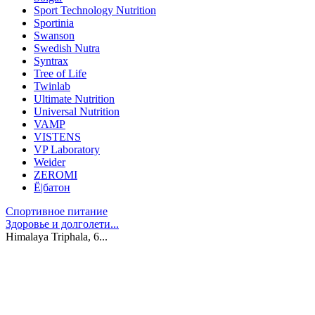
Sport Technology Nutrition
Sportinia
Swanson
Swedish Nutra
Syntrax
Tree of Life
Twinlab
Ultimate Nutrition
Universal Nutrition
VAMP
VISTENS
VP Laboratory
Weider
ZEROMI
Ё|батон
Спортивное питание
Здоровье и долголети...
Himalaya Triphala, 6...