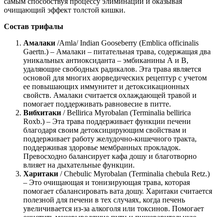
самым способствуя процессу элиминации и оказывая
очищающий эффект толстой кишки.
Состав трифалы
Амалаки
/Amla/ Indian Gooseberry (Emblica officinalis
Gaertn.) – Амалаки – питательная трава, содержащая два
уникальных антиоксиданта – эмбиканины А и В,
удаляющие свободных радикалов. Эта трава является
основой для многих аюрведических рецептур с учетом
ее повышающих иммунитет и детоксикационных
свойств. Амалаки считается охлаждающей травой и
помогает поддерживать равновесие в питте.
Вибхитаки
/ Bellirica Myrobalan (Terminalia bellirica
Roxb.) – Эта трава поддерживает функции печени
благодаря своим детоксицирующим свойствам и
поддерживает работу желудочно-кишечного тракта,
поддерживая здоровье мембранных прокладок.
Превосходно балансирует кафа дошу и благотворно
влияет на дыхательные функции.
Харитаки
/ Chebulic Myrobalan (Terminalia chebula Retz.)
– Это очищающая и тонизирующая трава, которая
помогает сбалансировать вата дошу. Харитаки считается
полезной для печени в тех случаях, когда печень
увеличивается из-за алкоголя или токсинов. Помогает