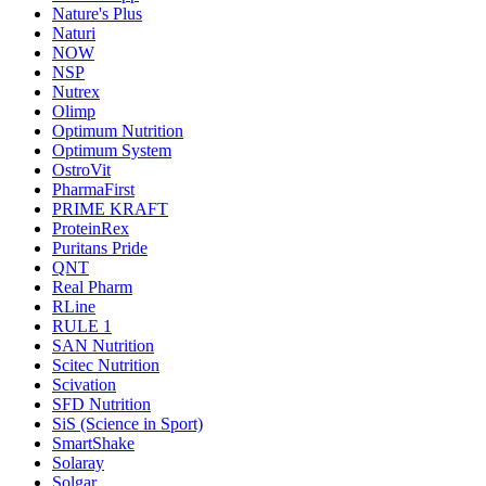
Nature's Plus
Naturi
NOW
NSP
Nutrex
Olimp
Optimum Nutrition
Optimum System
OstroVit
PharmaFirst
PRIME KRAFT
ProteinRex
Puritans Pride
QNT
Real Pharm
RLine
RULE 1
SAN Nutrition
Scitec Nutrition
Scivation
SFD Nutrition
SiS (Science in Sport)
SmartShake
Solaray
Solgar