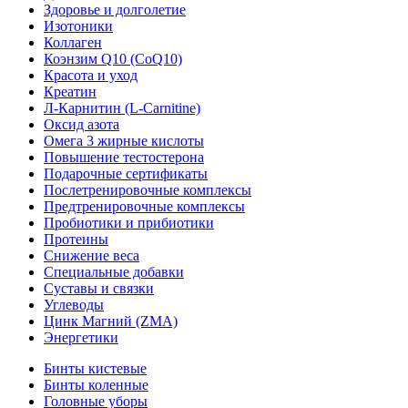
Здоровье и долголетие
Изотоники
Коллаген
Коэнзим Q10 (CoQ10)
Красота и уход
Креатин
Л-Карнитин (L-Сarnitine)
Оксид азота
Омега 3 жирные кислоты
Повышение тестостерона
Подарочные сертификаты
Послетренировочные комплексы
Предтренировочные комплексы
Пробиотики и прибиотики
Протеины
Снижение веса
Специальные добавки
Суставы и связки
Углеводы
Цинк Магний (ZMA)
Энергетики
Бинты кистевые
Бинты коленные
Головные уборы