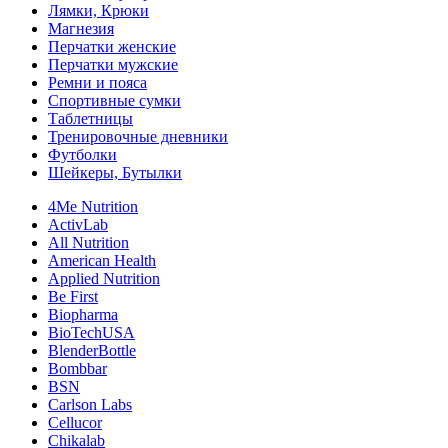
Лямки, Крюки
Магнезия
Перчатки женские
Перчатки мужские
Ремни и пояса
Спортивные сумки
Таблетницы
Тренировочные дневники
Футболки
Шейкеры, Бутылки
4Me Nutrition
ActivLab
All Nutrition
American Health
Applied Nutrition
Be First
Biopharma
BioTechUSA
BlenderBottle
Bombbar
BSN
Carlson Labs
Cellucor
Chikalab