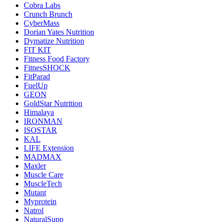
Cobra Labs
Crunch Brunch
CyberMass
Dorian Yates Nutrition
Dymatize Nutrition
FIT KIT
Fitness Food Factory
FitnesSHOCK
FitParad
FuelUp
GEON
GoldStar Nutrition
Himalaya
IRONMAN
ISOSTAR
KAL
LIFE Extension
MADMAX
Maxler
Muscle Care
MuscleTech
Mutant
Myprotein
Natrol
NaturalSupp