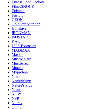
Fitness Food Factory
FitnesSHOCK
FitParad
FuelUp
GEON
GoldStar Nutrition
Himalaya
IRONMAN
ISOSTAR
KAL
LIFE Extension
MADMAX
Maxler
Muscle Care
MuscleTech
Mutant
Myprotein
Natrol
NaturalSupp
Nature's Plus
Naturi
NOW
NSP
Nutrex
Olimp