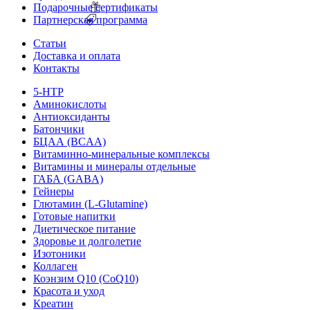
Подарочные сертификаты
Партнерская программа
Статьи
Доставка и оплата
Контакты
5-HTP
Аминокислоты
Антиоксиданты
Батончики
БЦАА (BCAA)
Витаминно-минеральные комплексы
Витамины и минералы отдельные
ГАБА (GABA)
Гейнеры
Глютамин (L-Glutamine)
Готовые напитки
Диетическое питание
Здоровье и долголетие
Изотоники
Коллаген
Коэнзим Q10 (CoQ10)
Красота и уход
Креатин