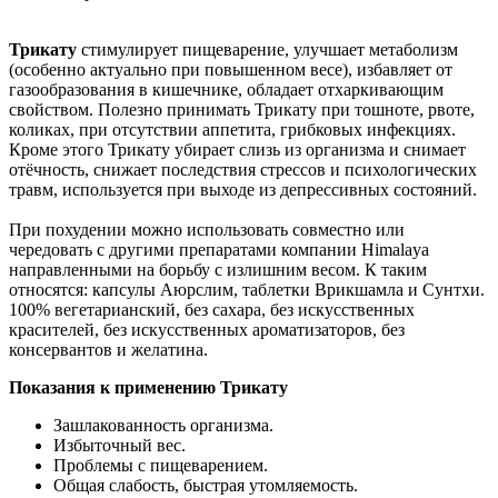
Трикату
стимулирует пищеварение, улучшает метаболизм
(особенно актуально при повышенном весе), избавляет от
газообразования в кишечнике, обладает отхаркивающим
свойством. Полезно принимать Трикату при тошноте, рвоте,
коликах, при отсутствии аппетита, грибковых инфекциях.
Кроме этого Трикату убирает слизь из организма и снимает
отёчность, снижает последствия стрессов и психологических
травм, используется при выходе из депрессивных состояний.
При похудении можно использовать совместно или
чередовать с другими препаратами компании Himalaya
направленными на борьбу с излишним весом. К таким
относятся: капсулы Аюрслим, таблетки Врикшамла и Сунтхи.
100% вегетарианский, без сахара, без искусственных
красителей, без искусственных ароматизаторов, без
консервантов и желатина.
Показания к применению Трикату
Зашлакованность организма.
Избыточный вес.
Проблемы с пищеварением.
Общая слабость, быстрая утомляемость.