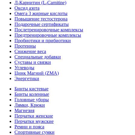
Л-Карнитин (L-Сarnitine)
Оксид азота
Омега 3 жирные кислоты
Повышение тестостерона
Подарочные сертификаты
Послетренировочные комплексы
Предтренировочные комплексы
Пробиотики и прибиотики
Протеины
Снижение веса
Специальные добавки
Суставы и связки
Углеводы
Цинк Магний (ZMA)
Энергетики
Бинты кистевые
Бинты коленные
Головные уборы
Лямки, Крюки
Магнезия
Перчатки женские
Перчатки мужские
Ремни и пояса
Спортивные сумки