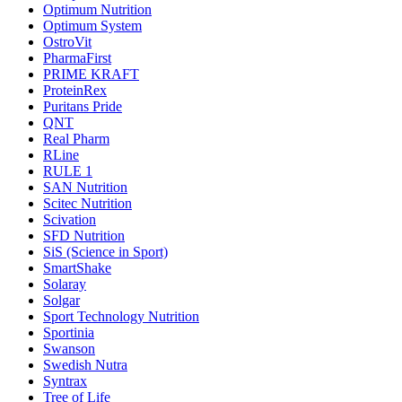
Optimum Nutrition
Optimum System
OstroVit
PharmaFirst
PRIME KRAFT
ProteinRex
Puritans Pride
QNT
Real Pharm
RLine
RULE 1
SAN Nutrition
Scitec Nutrition
Scivation
SFD Nutrition
SiS (Science in Sport)
SmartShake
Solaray
Solgar
Sport Technology Nutrition
Sportinia
Swanson
Swedish Nutra
Syntrax
Tree of Life