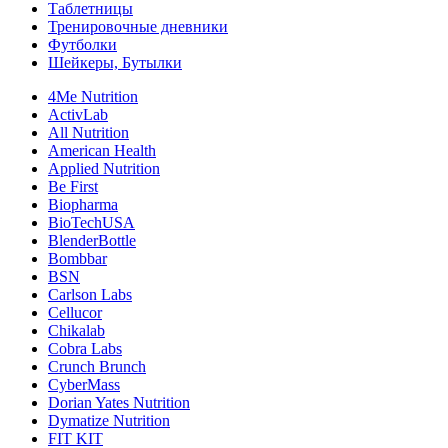
Таблетницы
Тренировочные дневники
Футболки
Шейкеры, Бутылки
4Me Nutrition
ActivLab
All Nutrition
American Health
Applied Nutrition
Be First
Biopharma
BioTechUSA
BlenderBottle
Bombbar
BSN
Carlson Labs
Cellucor
Chikalab
Cobra Labs
Crunch Brunch
CyberMass
Dorian Yates Nutrition
Dymatize Nutrition
FIT KIT