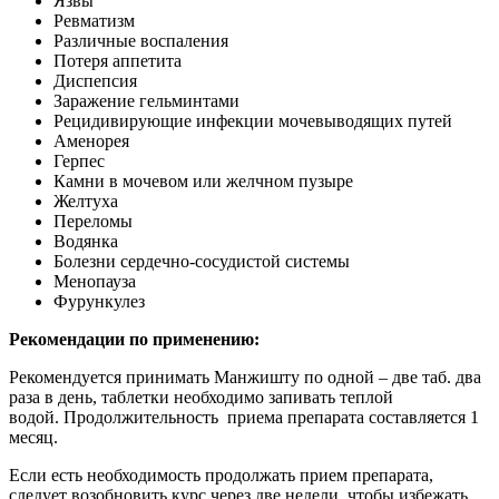
Язвы
Ревматизм
Различные воспаления
Потеря аппетита
Диспепсия
Заражение гельминтами
Рецидивирующие инфекции мочевыводящих путей
Аменорея
Герпес
Камни в мочевом или желчном пузыре
Желтуха
Переломы
Водянка
Болезни сердечно-сосудистой системы
Менопауза
Фурункулез
Рекомендации по применению:
Рекомендуется принимать Манжишту по одной – две таб. два
раза в день, таблетки необходимо запивать теплой
водой. Продолжительность приема препарата составляется 1
месяц.
Если есть необходимость продолжать прием препарата,
следует возобновить курс через две недели, чтобы избежать