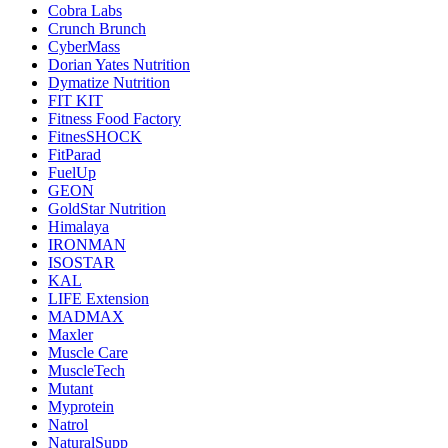
Cobra Labs
Crunch Brunch
CyberMass
Dorian Yates Nutrition
Dymatize Nutrition
FIT KIT
Fitness Food Factory
FitnesSHOCK
FitParad
FuelUp
GEON
GoldStar Nutrition
Himalaya
IRONMAN
ISOSTAR
KAL
LIFE Extension
MADMAX
Maxler
Muscle Care
MuscleTech
Mutant
Myprotein
Natrol
NaturalSupp