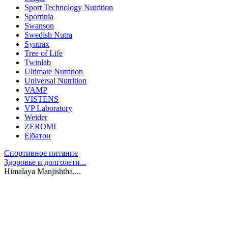
Sport Technology Nutrition
Sportinia
Swanson
Swedish Nutra
Syntrax
Tree of Life
Twinlab
Ultimate Nutrition
Universal Nutrition
VAMP
VISTENS
VP Laboratory
Weider
ZEROMI
Ё|батон
Спортивное питание
Здоровье и долголети...
Himalaya Manjishtha,...