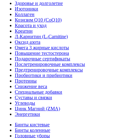
Здоровье и долголетие
Изотоники
Коллаген
Коэнзим Q10 (CoQ10)
Красота и уход
Креатин
Л-Карнитин (L-Сarnitine)
Оксид азота
Омега 3 жирные кислоты
Повышение тестостерона
Подарочные сертификаты
Послетренировочные комплексы
Предтренировочные комплексы
Пробиотики и прибиотики
Протеины
Снижение веса
Специальные добавки
Суставы и связки
Углеводы
Цинк Магний (ZMA)
Энергетики
Бинты кистевые
Бинты коленные
Головные уборы