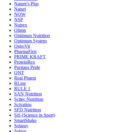
Nature's Plus
Naturi
NOW
NSP
Nutrex
Olimp
Optimum Nutrition
Optimum System
OstroVit
PharmaFirst
PRIME KRAFT
ProteinRex
Puritans Pride
QNT
Real Pharm
RLine
RULE 1
SAN Nutrition
Scitec Nutrition
Scivation
SFD Nutrition
SiS (Science in Sport)
SmartShake
Solaray
Solgar