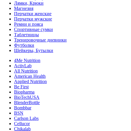
Лямки, Крюки
Магнезия
Перчатки женские
Перчатки мужские
Ремни и пояса
Спортивные сумки
Таблетницы
Тренировочные дневники
Футболки
Шейкеры, Бутылки
4Me Nutrition
ActivLab
All Nutrition
American Health
Applied Nutrition
Be First
Biopharma
BioTechUSA
BlenderBottle
Bombbar
BSN
Carlson Labs
Cellucor
Chikalab