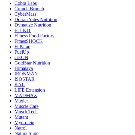
Cobra Labs
Crunch Brunch
CyberMass
Dorian Yates Nutrition
Dymatize Nutrition
FIT KIT
Fitness Food Factory
FitnesSHOCK
FitParad
FuelUp
GEON
GoldStar Nutrition
Himalaya
IRONMAN
ISOSTAR
KAL
LIFE Extension
MADMAX
Maxler
Muscle Care
MuscleTech
Mutant
Myprotein
Natrol
NaturalSupp