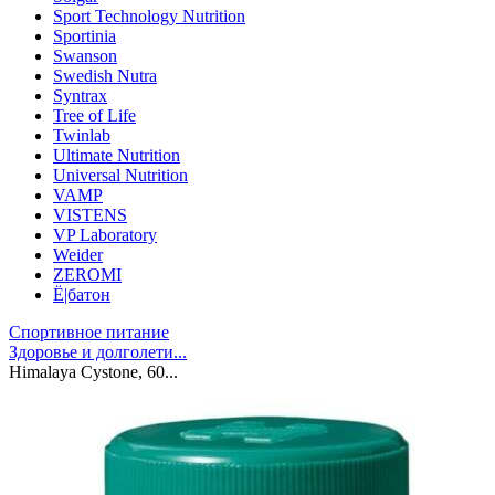
Sport Technology Nutrition
Sportinia
Swanson
Swedish Nutra
Syntrax
Tree of Life
Twinlab
Ultimate Nutrition
Universal Nutrition
VAMP
VISTENS
VP Laboratory
Weider
ZEROMI
Ё|батон
Спортивное питание
Здоровье и долголети...
Himalaya Cystone, 60...