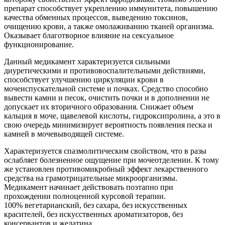
препарат способствует укреплению иммунитета, повышению
качества обменных процессов, выведению токсинов,
очищению крови, а также омолаживанию тканей организма.
Оказывает благотворное влияние на сексуальное
функционирование.
Данный медикамент характеризуется сильными
диуретическими и противовоспалительными действиями,
способствует улучшению циркуляции крови в
мочеиспускательной системе и почках. Средство способно
вывести камни и песок, очистить почки и в дополнении не
допускает их вторичного образования. Снижает объем
кальция в моче, щавелевой кислоты, гидроксипролина, а это в
свою очередь минимизирует вероятность появления песка и
камней в мочевыводящей системе.
Характеризуется спазмолитическим свойством, что в разы
ослабляет болезненное ощущение при мочеотделении. К тому
же установлен противомикробный эффект лекарственного
средства на грамотрицательные микроорганизмы.
Медикамент начинает действовать поэтапно при
прохождении полноценной курсовой терапии.
100% вегетарианский, без сахара, без искусственных
красителей, без искусственных ароматизаторов, без
консервантов и желатина.