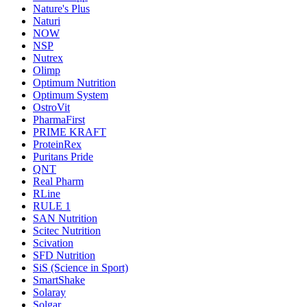
Nature's Plus
Naturi
NOW
NSP
Nutrex
Olimp
Optimum Nutrition
Optimum System
OstroVit
PharmaFirst
PRIME KRAFT
ProteinRex
Puritans Pride
QNT
Real Pharm
RLine
RULE 1
SAN Nutrition
Scitec Nutrition
Scivation
SFD Nutrition
SiS (Science in Sport)
SmartShake
Solaray
Solgar