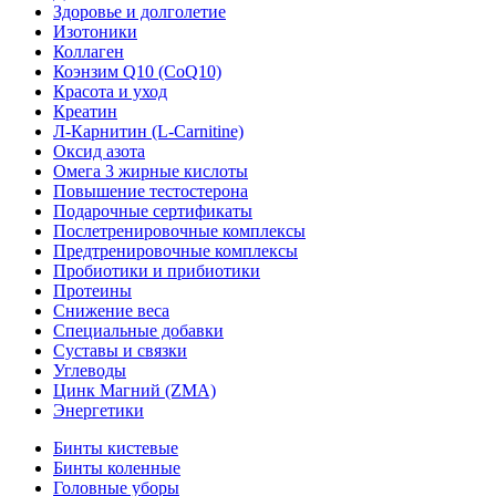
Здоровье и долголетие
Изотоники
Коллаген
Коэнзим Q10 (CoQ10)
Красота и уход
Креатин
Л-Карнитин (L-Сarnitine)
Оксид азота
Омега 3 жирные кислоты
Повышение тестостерона
Подарочные сертификаты
Послетренировочные комплексы
Предтренировочные комплексы
Пробиотики и прибиотики
Протеины
Снижение веса
Специальные добавки
Суставы и связки
Углеводы
Цинк Магний (ZMA)
Энергетики
Бинты кистевые
Бинты коленные
Головные уборы