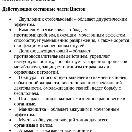
Действующие составные части Цистон
Двуплодник стебельковый – обладает диуретическим
эффектом.
Камнеломка язычковая – обладает
противомикробным, вяжущим, мочегонным эффектом,
способствует уменьшению раздражения, а также борется
с инфекциями мочеполовых путей.
Долихос двухцветковый – обладает
противовоспалительным действием, укрепляет
иммунную систему, способствует ускорению процессов
метаболизма, защищает организм от раковых и
сердечных патологий.
Гокшура – способствует выведению камней из почек,
избыточной жидкости, восстановлению эректильной
деятельности, омолаживанию тканей, ведет борьбу с
бесплодием.
Шиладжит – поддерживает жизненное равновесие в
организме.
Манджиштха – обладает вяжущим и мочегонным
эффектом.
Муста – общеукрепляющий тоник для всего
организма в целом.
Апамарга – оказывает мочегонное и