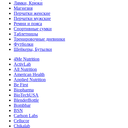
Лямки, Крюки
Магнезия
Перчатки женские
Перчатки мужские
Ремни и пояса
Спортивные сумки
Таблетницы
Тренировочные дневники
Футболки
Шейкеры, Бутылки
4Me Nutrition
ActivLab
All Nutrition
American Health
Applied Nutrition
Be First
Biopharma
BioTechUSA
BlenderBottle
Bombbar
BSN
Carlson Labs
Cellucor
Chikalab