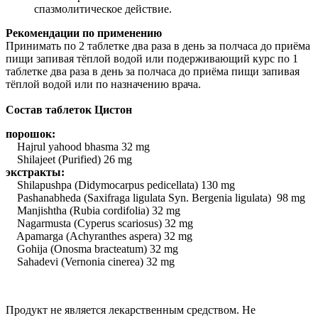
спазмолитическое действие.
Рекомендации по применению
Принимать по 2 таблетке два раза в день за полчаса до приёма
пищи запивая тёплой водой или подерживающий курc по 1
таблетке два раза в день за полчаса до приёма пищи запивая
тёплой водой или по назначению врача.
Состав таблеток Цистон
порошок:
Hajrul yahood bhasma 32 mg
Shilajeet (Purified) 26 mg
экстракты:
Shilapushpa (Didymocarpus pedicellata) 130 mg
Pashanabheda (Saxifraga ligulata Syn. Bergenia ligulata) 98 mg
Manjishtha (Rubia cordifolia) 32 mg
Nagarmusta (Cyperus scariosus) 32 mg
Apamarga (Achyranthes aspera) 32 mg
Gohija (Onosma bracteatum) 32 mg
Sahadevi (Vernonia cinerea) 32 mg
Продукт не является лекарственным средством. Не