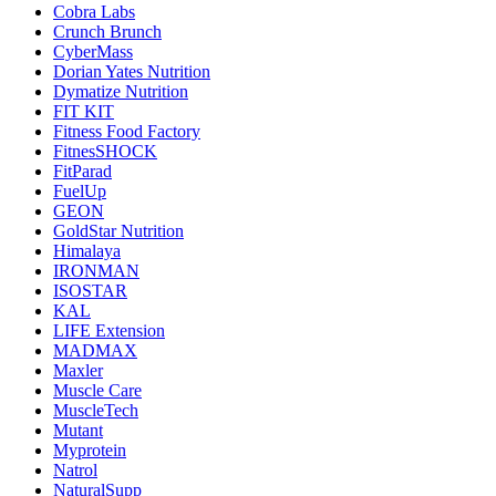
Cobra Labs
Crunch Brunch
CyberMass
Dorian Yates Nutrition
Dymatize Nutrition
FIT KIT
Fitness Food Factory
FitnesSHOCK
FitParad
FuelUp
GEON
GoldStar Nutrition
Himalaya
IRONMAN
ISOSTAR
KAL
LIFE Extension
MADMAX
Maxler
Muscle Care
MuscleTech
Mutant
Myprotein
Natrol
NaturalSupp