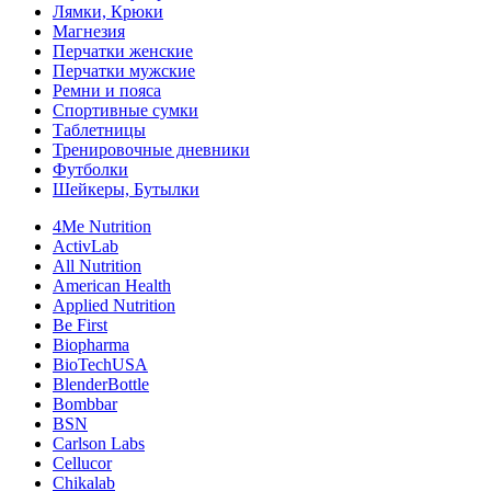
Лямки, Крюки
Магнезия
Перчатки женские
Перчатки мужские
Ремни и пояса
Спортивные сумки
Таблетницы
Тренировочные дневники
Футболки
Шейкеры, Бутылки
4Me Nutrition
ActivLab
All Nutrition
American Health
Applied Nutrition
Be First
Biopharma
BioTechUSA
BlenderBottle
Bombbar
BSN
Carlson Labs
Cellucor
Chikalab