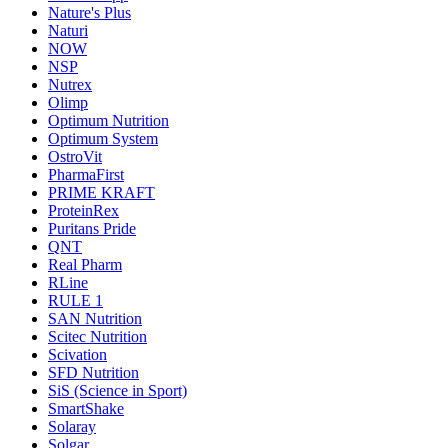
Nature's Plus
Naturi
NOW
NSP
Nutrex
Olimp
Optimum Nutrition
Optimum System
OstroVit
PharmaFirst
PRIME KRAFT
ProteinRex
Puritans Pride
QNT
Real Pharm
RLine
RULE 1
SAN Nutrition
Scitec Nutrition
Scivation
SFD Nutrition
SiS (Science in Sport)
SmartShake
Solaray
Solgar