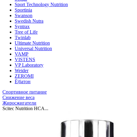
Sport Technology Nutrition
Sportinia
Swanson
Swedish Nutra
Syntrax
Tree of Life
Twinlab
Ultimate Nutrition
Universal Nutrition
VAMP
VISTENS
VP Laboratory
Weider
ZEROMI
Ё|батон
Спортивное питание
Снижение веса
Жиросжигатели
Scitec Nutrition HCA...