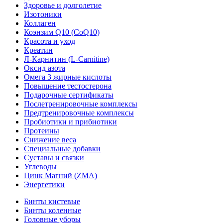
Здоровье и долголетие
Изотоники
Коллаген
Коэнзим Q10 (CoQ10)
Красота и уход
Креатин
Л-Карнитин (L-Сarnitine)
Оксид азота
Омега 3 жирные кислоты
Повышение тестостерона
Подарочные сертификаты
Послетренировочные комплексы
Предтренировочные комплексы
Пробиотики и прибиотики
Протеины
Снижение веса
Специальные добавки
Суставы и связки
Углеводы
Цинк Магний (ZMA)
Энергетики
Бинты кистевые
Бинты коленные
Головные уборы