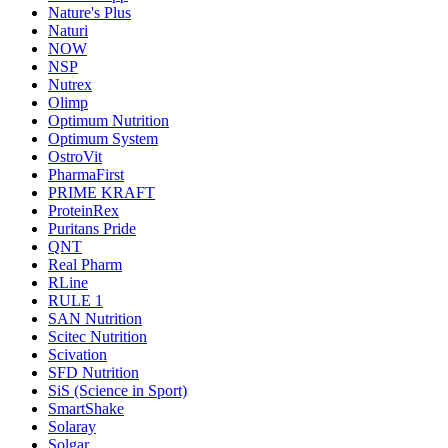
Nature's Plus
Naturi
NOW
NSP
Nutrex
Olimp
Optimum Nutrition
Optimum System
OstroVit
PharmaFirst
PRIME KRAFT
ProteinRex
Puritans Pride
QNT
Real Pharm
RLine
RULE 1
SAN Nutrition
Scitec Nutrition
Scivation
SFD Nutrition
SiS (Science in Sport)
SmartShake
Solaray
Solgar