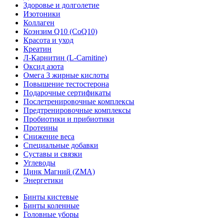
Здоровье и долголетие
Изотоники
Коллаген
Коэнзим Q10 (CoQ10)
Красота и уход
Креатин
Л-Карнитин (L-Сarnitine)
Оксид азота
Омега 3 жирные кислоты
Повышение тестостерона
Подарочные сертификаты
Послетренировочные комплексы
Предтренировочные комплексы
Пробиотики и прибиотики
Протеины
Снижение веса
Специальные добавки
Суставы и связки
Углеводы
Цинк Магний (ZMA)
Энергетики
Бинты кистевые
Бинты коленные
Головные уборы