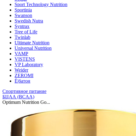
Sport Technology Nutrition
Sportinia
Swanson
Swedish Nutra
Syntrax
Tree of Life
Twinlab
Ultimate Nutrition
Universal Nutrition
VAMP
VISTENS
VP Laboratory
Weider
ZEROMI
Ё|батон
Спортивное питание
БЦАА (BCAA)
Optimum Nutrition Go...