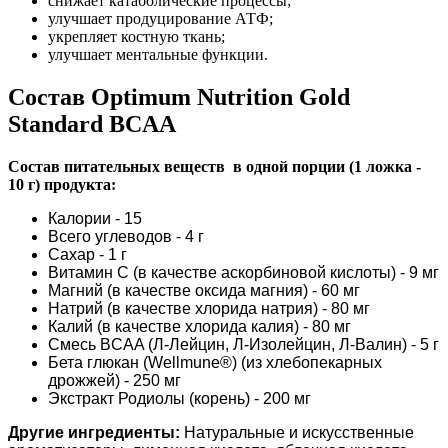
снижает катаболические процессы;
улучшает продуцирование АТФ;
укрепляет костную ткань;
улучшает ментальные функции.
Состав Optimum Nutrition Gold
Standard BCAA
Состав питательных веществ в одной порции (1 ложка -
10 г) продукта:
Калории - 15
Всего углеводов - 4 г
Сахар - 1 г
Витамин C (в качестве аскорбиновой кислоты) - 9 мг
Магний (в качестве оксида магния) - 60 мг
Натрий (в качестве хлорида натрия) - 80 мг
Калий (в качестве хлорида калия) - 80 мг
Смесь BCAA (Л-Лейцин, Л-Изолейцин, Л-Валин) - 5 г
Бета глюкан (Wellmune®) (из хлебопекарных
дрожжей) - 250 мг
Экстракт Родиолы (корень) - 200 мг
Другие ингредиенты:
Натуральные и искусственные