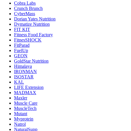
Cobra Labs
Crunch Brunch
CyberMass
Dorian Yates Nutrition
Dymatize Nutrition
FIT KIT
Fitness Food Factory
FitnesSHOCK
FitParad
FuelUp
GEON
GoldStar Nutrition
Himalaya
IRONMAN
ISOSTAR
KAL
LIFE Extension
MADMAX
Maxler
Muscle Care
MuscleTech
Mutant
Myprotein
Natrol
NaturalSupp