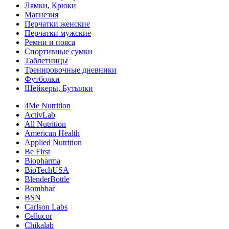
Лямки, Крюки
Магнезия
Перчатки женские
Перчатки мужские
Ремни и пояса
Спортивные сумки
Таблетницы
Тренировочные дневники
Футболки
Шейкеры, Бутылки
4Me Nutrition
ActivLab
All Nutrition
American Health
Applied Nutrition
Be First
Biopharma
BioTechUSA
BlenderBottle
Bombbar
BSN
Carlson Labs
Cellucor
Chikalab