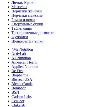
Лямки, Крюки
Магнезия
Перчатки женские
Перчатки мужские
Ремни и пояса
Спортивные сумки
Таблетницы
Тренировочные дневники
Футболки
Шейкеры, Бутылки
4Me Nutrition
ActivLab
All Nutrition
American Health
Applied Nutrition
Be First
Biopharma
BioTechUSA
BlenderBottle
Bombbar
BSN
Carlson Labs
Cellucor
Chikalab