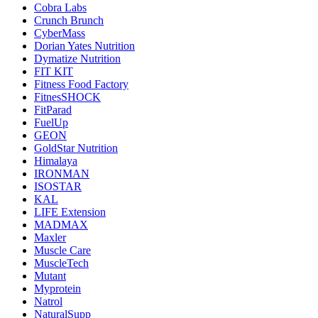
Cobra Labs
Crunch Brunch
CyberMass
Dorian Yates Nutrition
Dymatize Nutrition
FIT KIT
Fitness Food Factory
FitnesSHOCK
FitParad
FuelUp
GEON
GoldStar Nutrition
Himalaya
IRONMAN
ISOSTAR
KAL
LIFE Extension
MADMAX
Maxler
Muscle Care
MuscleTech
Mutant
Myprotein
Natrol
NaturalSupp