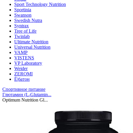
Sport Technology Nutrition
Sportinia
Swanson
Swedish Nutra
Syntrax
Tree of Life
Twinlab
Ultimate Nutrition
Universal Nutrition
VAMP
VISTENS
VP Laboratory
Weider
ZEROMI
Ё|батон
Спортивное питание
Глютамин (L-Glutamin...
Optimum Nutrition Gl...