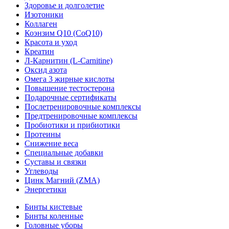
Здоровье и долголетие
Изотоники
Коллаген
Коэнзим Q10 (CoQ10)
Красота и уход
Креатин
Л-Карнитин (L-Сarnitine)
Оксид азота
Омега 3 жирные кислоты
Повышение тестостерона
Подарочные сертификаты
Послетренировочные комплексы
Предтренировочные комплексы
Пробиотики и прибиотики
Протеины
Снижение веса
Специальные добавки
Суставы и связки
Углеводы
Цинк Магний (ZMA)
Энергетики
Бинты кистевые
Бинты коленные
Головные уборы