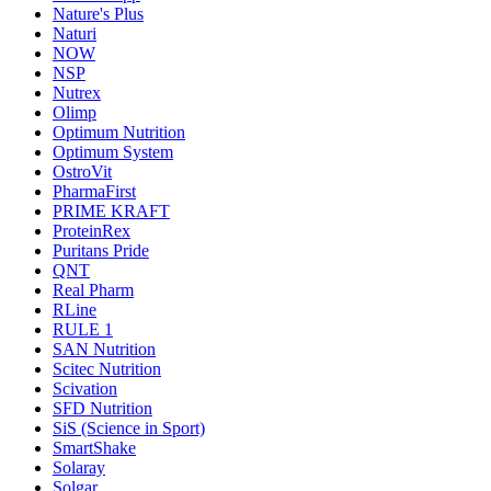
Nature's Plus
Naturi
NOW
NSP
Nutrex
Olimp
Optimum Nutrition
Optimum System
OstroVit
PharmaFirst
PRIME KRAFT
ProteinRex
Puritans Pride
QNT
Real Pharm
RLine
RULE 1
SAN Nutrition
Scitec Nutrition
Scivation
SFD Nutrition
SiS (Science in Sport)
SmartShake
Solaray
Solgar