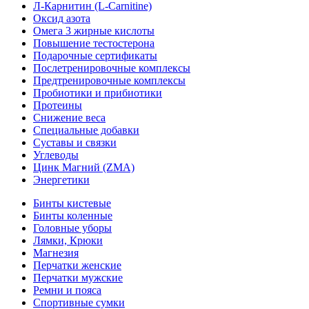
Л-Карнитин (L-Сarnitine)
Оксид азота
Омега 3 жирные кислоты
Повышение тестостерона
Подарочные сертификаты
Послетренировочные комплексы
Предтренировочные комплексы
Пробиотики и прибиотики
Протеины
Снижение веса
Специальные добавки
Суставы и связки
Углеводы
Цинк Магний (ZMA)
Энергетики
Бинты кистевые
Бинты коленные
Головные уборы
Лямки, Крюки
Магнезия
Перчатки женские
Перчатки мужские
Ремни и пояса
Спортивные сумки