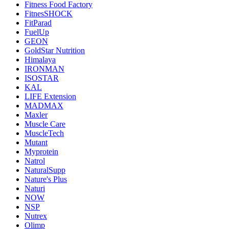
Fitness Food Factory
FitnesSHOCK
FitParad
FuelUp
GEON
GoldStar Nutrition
Himalaya
IRONMAN
ISOSTAR
KAL
LIFE Extension
MADMAX
Maxler
Muscle Care
MuscleTech
Mutant
Myprotein
Natrol
NaturalSupp
Nature's Plus
Naturi
NOW
NSP
Nutrex
Olimp