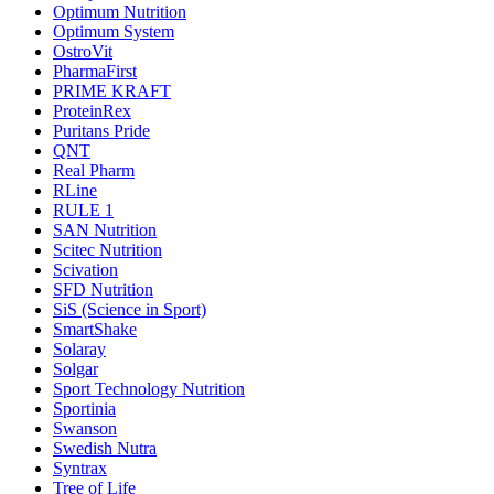
Optimum Nutrition
Optimum System
OstroVit
PharmaFirst
PRIME KRAFT
ProteinRex
Puritans Pride
QNT
Real Pharm
RLine
RULE 1
SAN Nutrition
Scitec Nutrition
Scivation
SFD Nutrition
SiS (Science in Sport)
SmartShake
Solaray
Solgar
Sport Technology Nutrition
Sportinia
Swanson
Swedish Nutra
Syntrax
Tree of Life