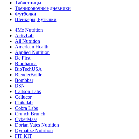
Таблетницы
Тренировочные дневники
Футболки
Шейкеры, Бутылки
4Me Nutrition
ActivLab
All Nutrition
American Health
Applied Nutrition
Be First
Biopharma
BioTechUSA
BlenderBottle
Bombbar
BSN
Carlson Labs
Cellucor
Chikalab
Cobra Labs
Crunch Brunch
CyberMass
Dorian Yates Nutrition
Dymatize Nutrition
FIT KIT