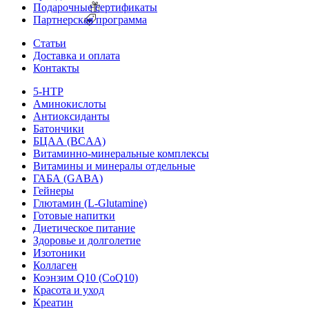
Подарочные сертификаты
Партнерская программа
Статьи
Доставка и оплата
Контакты
5-HTP
Аминокислоты
Антиоксиданты
Батончики
БЦАА (BCAA)
Витаминно-минеральные комплексы
Витамины и минералы отдельные
ГАБА (GABA)
Гейнеры
Глютамин (L-Glutamine)
Готовые напитки
Диетическое питание
Здоровье и долголетие
Изотоники
Коллаген
Коэнзим Q10 (CoQ10)
Красота и уход
Креатин