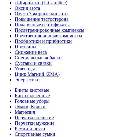
Л-Карнитин (L-Сarnitine)
Оксид азота
Омега 3 жирные кислоты
Повышение тестостерона
Подарочные сертификаты
Послетренировочные комплексы
Предтренировочные комплексы
Пробиотики и прибиотики
Протеины
Снижение веса
Специальные добавки
Суставы и связки
Углеводы
Цинк Магний (ZMA)
Энергетики
Бинты кистевые
Бинты коленные
Головные уборы
Лямки, Крюки
Магнезия
Перчатки женские
Перчатки мужские
Ремни и пояса
Спортивные сумки