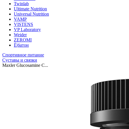
Twinlab
Ultimate Nutrition
Universal Nutrition
VAMP
VISTENS
VP Laboratory
Weider
ZEROMI
Ё|батон
Спортивное питание
Суставы и связки
Maxler Glucosamine C...