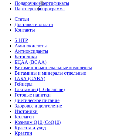
Подарочные сертификаты
Партнерская программа
Статьи
Доставка и оплата
Контакты
5-HTP
Аминокислоты
Антиоксиданты
Батончики
БЦАА (BCAA)
Витаминно-минеральные комплексы
Витамины и минералы отдельные
ГАБА (GABA)
Гейнеры
Глютамин (L-Glutamine)
Готовые напитки
Диетическое питание
Здоровье и долголетие
Изотоники
Коллаген
Коэнзим Q10 (CoQ10)
Красота и уход
Креатин