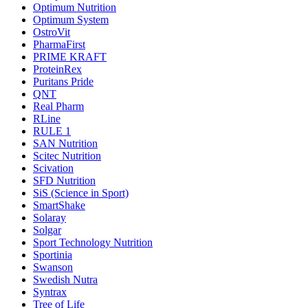
Optimum Nutrition
Optimum System
OstroVit
PharmaFirst
PRIME KRAFT
ProteinRex
Puritans Pride
QNT
Real Pharm
RLine
RULE 1
SAN Nutrition
Scitec Nutrition
Scivation
SFD Nutrition
SiS (Science in Sport)
SmartShake
Solaray
Solgar
Sport Technology Nutrition
Sportinia
Swanson
Swedish Nutra
Syntrax
Tree of Life