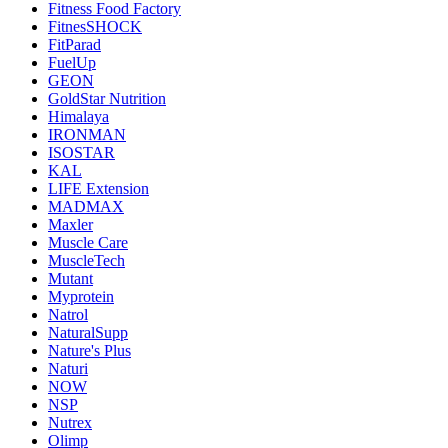
Fitness Food Factory
FitnesSHOCK
FitParad
FuelUp
GEON
GoldStar Nutrition
Himalaya
IRONMAN
ISOSTAR
KAL
LIFE Extension
MADMAX
Maxler
Muscle Care
MuscleTech
Mutant
Myprotein
Natrol
NaturalSupp
Nature's Plus
Naturi
NOW
NSP
Nutrex
Olimp