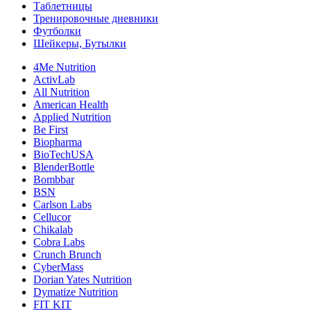
Таблетницы
Тренировочные дневники
Футболки
Шейкеры, Бутылки
4Me Nutrition
ActivLab
All Nutrition
American Health
Applied Nutrition
Be First
Biopharma
BioTechUSA
BlenderBottle
Bombbar
BSN
Carlson Labs
Cellucor
Chikalab
Cobra Labs
Crunch Brunch
CyberMass
Dorian Yates Nutrition
Dymatize Nutrition
FIT KIT