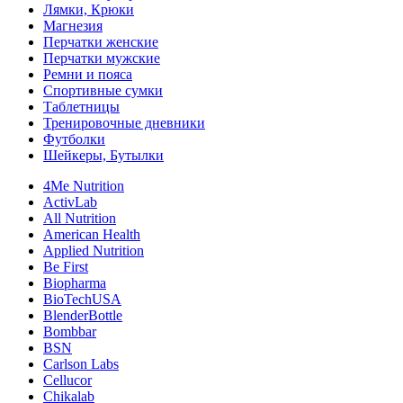
Лямки, Крюки
Магнезия
Перчатки женские
Перчатки мужские
Ремни и пояса
Спортивные сумки
Таблетницы
Тренировочные дневники
Футболки
Шейкеры, Бутылки
4Me Nutrition
ActivLab
All Nutrition
American Health
Applied Nutrition
Be First
Biopharma
BioTechUSA
BlenderBottle
Bombbar
BSN
Carlson Labs
Cellucor
Chikalab