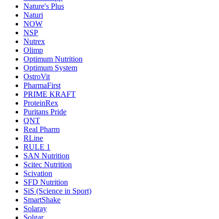
Nature's Plus
Naturi
NOW
NSP
Nutrex
Olimp
Optimum Nutrition
Optimum System
OstroVit
PharmaFirst
PRIME KRAFT
ProteinRex
Puritans Pride
QNT
Real Pharm
RLine
RULE 1
SAN Nutrition
Scitec Nutrition
Scivation
SFD Nutrition
SiS (Science in Sport)
SmartShake
Solaray
Solgar