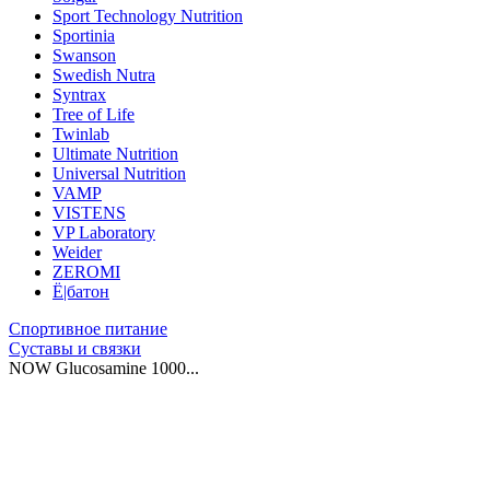
Sport Technology Nutrition
Sportinia
Swanson
Swedish Nutra
Syntrax
Tree of Life
Twinlab
Ultimate Nutrition
Universal Nutrition
VAMP
VISTENS
VP Laboratory
Weider
ZEROMI
Ё|батон
Спортивное питание
Суставы и связки
NOW Glucosamine 1000...