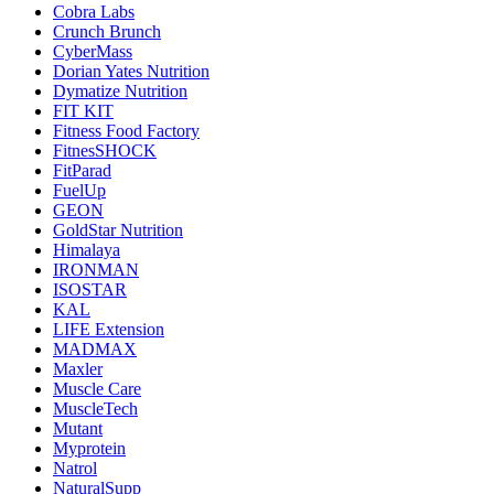
Cobra Labs
Crunch Brunch
CyberMass
Dorian Yates Nutrition
Dymatize Nutrition
FIT KIT
Fitness Food Factory
FitnesSHOCK
FitParad
FuelUp
GEON
GoldStar Nutrition
Himalaya
IRONMAN
ISOSTAR
KAL
LIFE Extension
MADMAX
Maxler
Muscle Care
MuscleTech
Mutant
Myprotein
Natrol
NaturalSupp