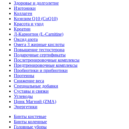
Здоровье и долголетие
Изотоники
Коллаген
Коэнзим Q10 (CoQ10)
Красота и уход
Креатин
Л-Карнитин (L-Сarnitine)
Оксид азота
Омега 3 жирные кислоты
Повышение тестостерона
Подарочные сертификаты
Послетренировочные комплексы
Предтренировочные комплексы
Пробиотики и прибиотики
Протеины
Снижение веса
Специальные добавки
Суставы и связки
Углеводы
Цинк Магний (ZMA)
Энергетики
Бинты кистевые
Бинты коленные
Головные уборы