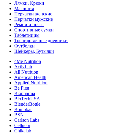
Лямки, Крюки
Магнезия
Перчатки женские
Перчатки мужские
Ремни и пояса
Спортивные сумки
Таблетницы
Тренировочные дневники
Футболки
Шейкеры, Бутылки
4Me Nutrition
ActivLab
All Nutrition
American Health
Applied Nutrition
Be First
Biopharma
BioTechUSA
BlenderBottle
Bombbar
BSN
Carlson Labs
Cellucor
Chikalab