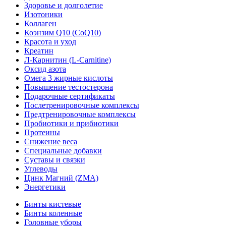
Здоровье и долголетие
Изотоники
Коллаген
Коэнзим Q10 (CoQ10)
Красота и уход
Креатин
Л-Карнитин (L-Сarnitine)
Оксид азота
Омега 3 жирные кислоты
Повышение тестостерона
Подарочные сертификаты
Послетренировочные комплексы
Предтренировочные комплексы
Пробиотики и прибиотики
Протеины
Снижение веса
Специальные добавки
Суставы и связки
Углеводы
Цинк Магний (ZMA)
Энергетики
Бинты кистевые
Бинты коленные
Головные уборы