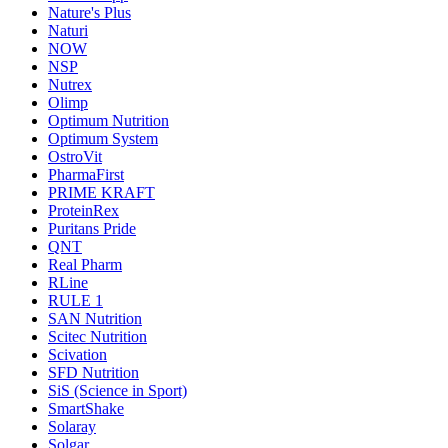
Nature's Plus
Naturi
NOW
NSP
Nutrex
Olimp
Optimum Nutrition
Optimum System
OstroVit
PharmaFirst
PRIME KRAFT
ProteinRex
Puritans Pride
QNT
Real Pharm
RLine
RULE 1
SAN Nutrition
Scitec Nutrition
Scivation
SFD Nutrition
SiS (Science in Sport)
SmartShake
Solaray
Solgar