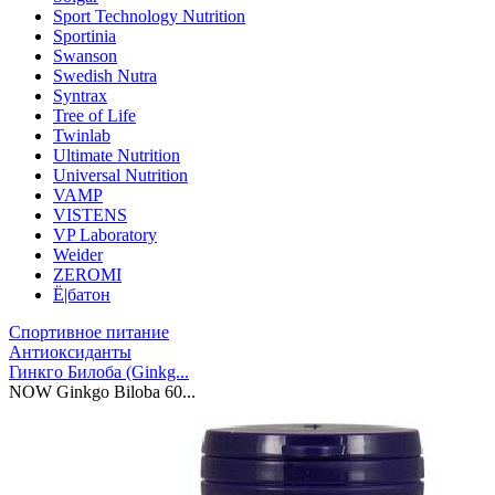
Sport Technology Nutrition
Sportinia
Swanson
Swedish Nutra
Syntrax
Tree of Life
Twinlab
Ultimate Nutrition
Universal Nutrition
VAMP
VISTENS
VP Laboratory
Weider
ZEROMI
Ё|батон
Спортивное питание
Антиоксиданты
Гинкго Билоба (Ginkg...
NOW Ginkgo Biloba 60...