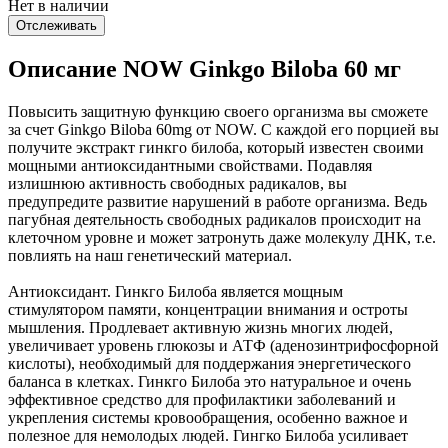
Нет в наличии
Отслеживать
Описание NOW Ginkgo Biloba 60 мг
Повысить защитную функцию своего организма вы сможете
за счет Ginkgo Biloba 60mg от NOW. С каждой его порцией вы
получите экстракт гинкго билоба, который известен своими
мощными антиоксидантными свойствами. Подавляя
излишнюю активность свободных радикалов, вы
предупредите развитие нарушений в работе организма. Ведь
пагубная деятельность свободных радикалов происходит на
клеточном уровне и может затронуть даже молекулу ДНК, т.е.
повлиять на наш генетический материал.
Антиоксидант. Гинкго Билоба является мощным
стимулятором памяти, концентрации внимания и остроты
мышления. Продлевает активную жизнь многих людей,
увеличивает уровень глюкозы и АТФ (аденозинтрифосфорной
кислоты), необходимый для поддержания энергетического
баланса в клетках. Гинкго Билоба это натуральное и очень
эффективное средство для профилактики заболеваний и
укрепления системы кровообращения, особенно важное и
полезное для немолодых людей. Гингко Билоба усиливает