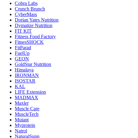
Cobra Labs
Crunch Brunch
CyberMass
Dorian Yates Nutrition
Dymatize Nutrition
FIT KIT
Fitness Food Factory
FitnesSHOCK
FitParad
FuelUp
GEON
GoldStar Nutrition
Himalaya
IRONMAN
ISOSTAR
KAL
LIFE Extension
MADMAX
Maxler
Muscle Care
MuscleTech
Mutant
Myprotein
Natrol
NaturalSupp