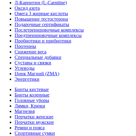
Л-Карнитин (L-Сarnitine)
Оксид азота
Омега 3 жирные кислоты
Повышение тестостерона
Подарочные сертификаты
Послетренировочные комплексы
Предтренировочные комплексы
Пробиотики и прибиотики
Протеины
Снижение веса
Специальные добавки
Суставы и связки
Углеводы
Цинк Магний (ZMA)
Энергетики
Бинты кистевые
Бинты коленные
Головные уборы
Лямки, Крюки
Магнезия
Перчатки женские
Перчатки мужские
Ремни и пояса
Спортивные сумки