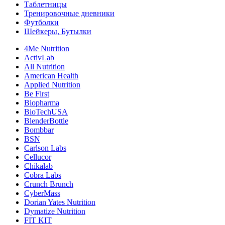
Таблетницы
Тренировочные дневники
Футболки
Шейкеры, Бутылки
4Me Nutrition
ActivLab
All Nutrition
American Health
Applied Nutrition
Be First
Biopharma
BioTechUSA
BlenderBottle
Bombbar
BSN
Carlson Labs
Cellucor
Chikalab
Cobra Labs
Crunch Brunch
CyberMass
Dorian Yates Nutrition
Dymatize Nutrition
FIT KIT