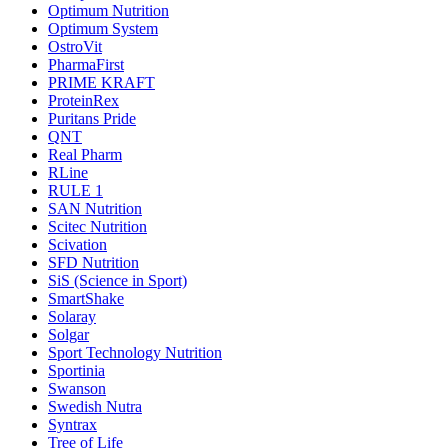
Optimum Nutrition
Optimum System
OstroVit
PharmaFirst
PRIME KRAFT
ProteinRex
Puritans Pride
QNT
Real Pharm
RLine
RULE 1
SAN Nutrition
Scitec Nutrition
Scivation
SFD Nutrition
SiS (Science in Sport)
SmartShake
Solaray
Solgar
Sport Technology Nutrition
Sportinia
Swanson
Swedish Nutra
Syntrax
Tree of Life