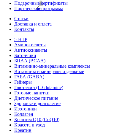
Подарочные сертификаты
Партнерская программа
Статьи
Доставка и оплата
Контакты
5-HTP
Аминокислоты
Антиоксиданты
Батончики
БЦАА (BCAA)
Витаминно-минеральные комплексы
Витамины и минералы отдельные
ГАБА (GABA)
Гейнеры
Глютамин (L-Glutamine)
Готовые напитки
Диетическое питание
Здоровье и долголетие
Изотоники
Коллаген
Коэнзим Q10 (CoQ10)
Красота и уход
Креатин