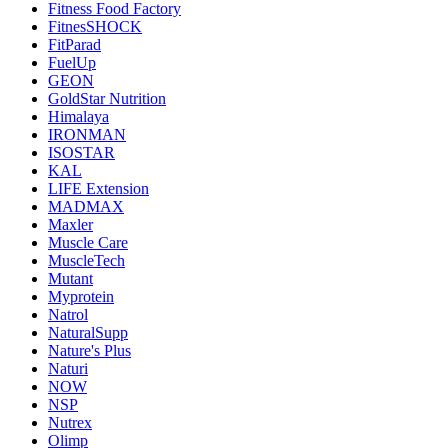
Fitness Food Factory
FitnesSHOCK
FitParad
FuelUp
GEON
GoldStar Nutrition
Himalaya
IRONMAN
ISOSTAR
KAL
LIFE Extension
MADMAX
Maxler
Muscle Care
MuscleTech
Mutant
Myprotein
Natrol
NaturalSupp
Nature's Plus
Naturi
NOW
NSP
Nutrex
Olimp