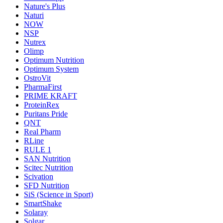
Nature's Plus
Naturi
NOW
NSP
Nutrex
Olimp
Optimum Nutrition
Optimum System
OstroVit
PharmaFirst
PRIME KRAFT
ProteinRex
Puritans Pride
QNT
Real Pharm
RLine
RULE 1
SAN Nutrition
Scitec Nutrition
Scivation
SFD Nutrition
SiS (Science in Sport)
SmartShake
Solaray
Solgar