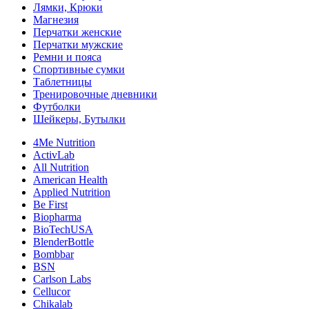
Лямки, Крюки
Магнезия
Перчатки женские
Перчатки мужские
Ремни и пояса
Спортивные сумки
Таблетницы
Тренировочные дневники
Футболки
Шейкеры, Бутылки
4Me Nutrition
ActivLab
All Nutrition
American Health
Applied Nutrition
Be First
Biopharma
BioTechUSA
BlenderBottle
Bombbar
BSN
Carlson Labs
Cellucor
Chikalab