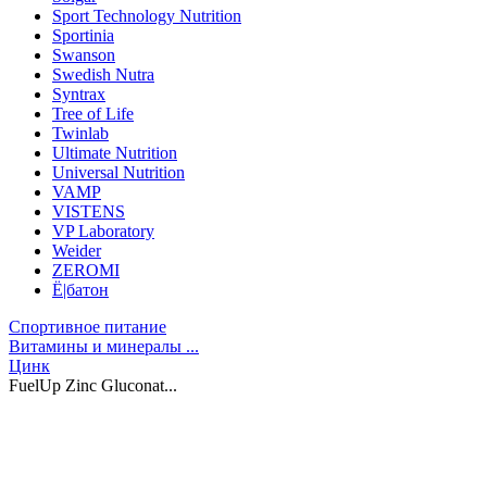
Sport Technology Nutrition
Sportinia
Swanson
Swedish Nutra
Syntrax
Tree of Life
Twinlab
Ultimate Nutrition
Universal Nutrition
VAMP
VISTENS
VP Laboratory
Weider
ZEROMI
Ё|батон
Спортивное питание
Витамины и минералы ...
Цинк
FuelUp Zinc Gluconat...