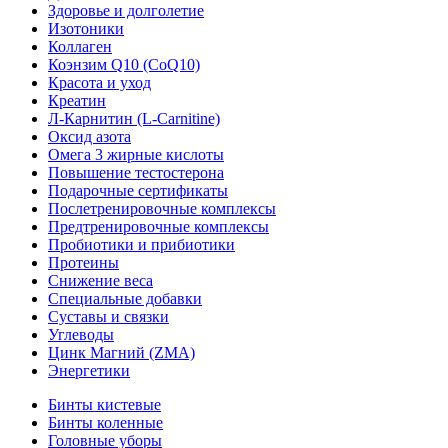
Здоровье и долголетие
Изотоники
Коллаген
Коэнзим Q10 (CoQ10)
Красота и уход
Креатин
Л-Карнитин (L-Сarnitine)
Оксид азота
Омега 3 жирные кислоты
Повышение тестостерона
Подарочные сертификаты
Послетренировочные комплексы
Предтренировочные комплексы
Пробиотики и прибиотики
Протеины
Снижение веса
Специальные добавки
Суставы и связки
Углеводы
Цинк Магний (ZMA)
Энергетики
Бинты кистевые
Бинты коленные
Головные уборы