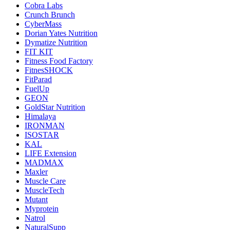
Cobra Labs
Crunch Brunch
CyberMass
Dorian Yates Nutrition
Dymatize Nutrition
FIT KIT
Fitness Food Factory
FitnesSHOCK
FitParad
FuelUp
GEON
GoldStar Nutrition
Himalaya
IRONMAN
ISOSTAR
KAL
LIFE Extension
MADMAX
Maxler
Muscle Care
MuscleTech
Mutant
Myprotein
Natrol
NaturalSupp