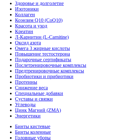
Здоровье и долголетие
Изотоники
Коллаген
Коэнзим Q10 (CoQ10)
Красота и уход
Креатин
Л-Карнитин (L-Сarnitine)
Оксид азота
Омега 3 жирные кислоты
Повышение тестостерона
Подарочные сертификаты
Послетренировочные комплексы
Предтренировочные комплексы
Пробиотики и прибиотики
Протеины
Снижение веса
Специальные добавки
Суставы и связки
Углеводы
Цинк Магний (ZMA)
Энергетики
Бинты кистевые
Бинты коленные
Головные уборы