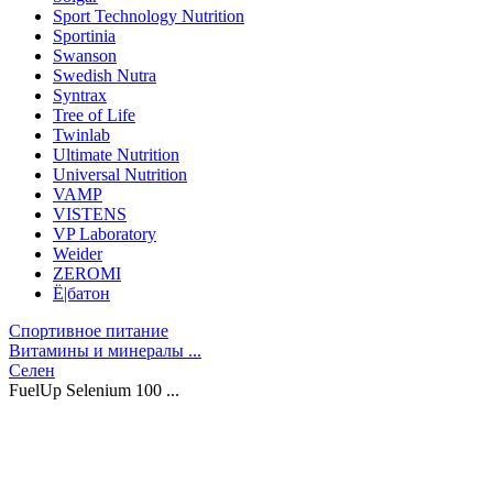
Sport Technology Nutrition
Sportinia
Swanson
Swedish Nutra
Syntrax
Tree of Life
Twinlab
Ultimate Nutrition
Universal Nutrition
VAMP
VISTENS
VP Laboratory
Weider
ZEROMI
Ё|батон
Спортивное питание
Витамины и минералы ...
Селен
FuelUp Selenium 100 ...