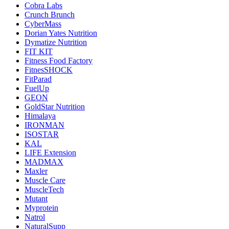
Cobra Labs
Crunch Brunch
CyberMass
Dorian Yates Nutrition
Dymatize Nutrition
FIT KIT
Fitness Food Factory
FitnesSHOCK
FitParad
FuelUp
GEON
GoldStar Nutrition
Himalaya
IRONMAN
ISOSTAR
KAL
LIFE Extension
MADMAX
Maxler
Muscle Care
MuscleTech
Mutant
Myprotein
Natrol
NaturalSupp