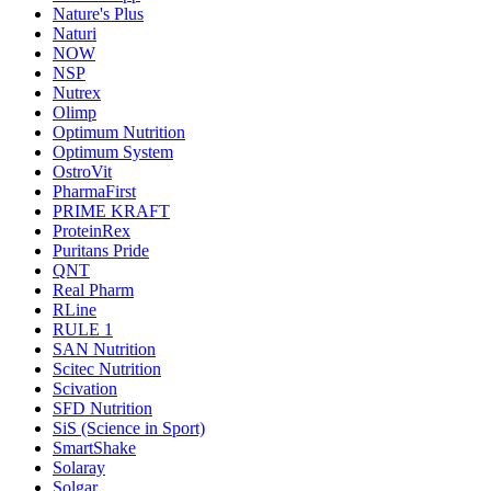
Nature's Plus
Naturi
NOW
NSP
Nutrex
Olimp
Optimum Nutrition
Optimum System
OstroVit
PharmaFirst
PRIME KRAFT
ProteinRex
Puritans Pride
QNT
Real Pharm
RLine
RULE 1
SAN Nutrition
Scitec Nutrition
Scivation
SFD Nutrition
SiS (Science in Sport)
SmartShake
Solaray
Solgar