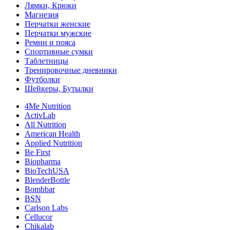
Лямки, Крюки
Магнезия
Перчатки женские
Перчатки мужские
Ремни и пояса
Спортивные сумки
Таблетницы
Тренировочные дневники
Футболки
Шейкеры, Бутылки
4Me Nutrition
ActivLab
All Nutrition
American Health
Applied Nutrition
Be First
Biopharma
BioTechUSA
BlenderBottle
Bombbar
BSN
Carlson Labs
Cellucor
Chikalab