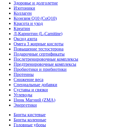
Здоровье и долголетие
Изотоники
Коллаген
Коэнзим Q10 (CoQ10)
Красота и уход
Креатин
Л-Карнитин (L-Сarnitine)
Оксид азота
Омега 3 жирные кислоты
Повышение тестостерона
Подарочные сертификаты
Послетренировочные комплексы
Предтренировочные комплексы
Пробиотики и прибиотики
Протеины
Снижение веса
Специальные добавки
Суставы и связки
Углеводы
Цинк Магний (ZMA)
Энергетики
Бинты кистевые
Бинты коленные
Головные уборы