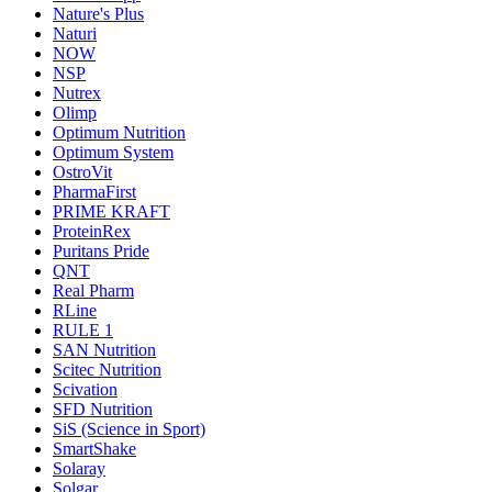
Nature's Plus
Naturi
NOW
NSP
Nutrex
Olimp
Optimum Nutrition
Optimum System
OstroVit
PharmaFirst
PRIME KRAFT
ProteinRex
Puritans Pride
QNT
Real Pharm
RLine
RULE 1
SAN Nutrition
Scitec Nutrition
Scivation
SFD Nutrition
SiS (Science in Sport)
SmartShake
Solaray
Solgar