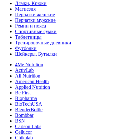
Лямки, Крюки
Магнезия
Перчатки женские
Перчатки мужские
Ремни и пояса
Спортивные сумки
Таблетницы
Тренировочные дневники
Футболки
Шейкеры, Бутылки
4Me Nutrition
ActivLab
All Nutrition
American Health
Applied Nutrition
Be First
Biopharma
BioTechUSA
BlenderBottle
Bombbar
BSN
Carlson Labs
Cellucor
Chikalab