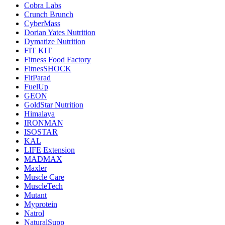
Cobra Labs
Crunch Brunch
CyberMass
Dorian Yates Nutrition
Dymatize Nutrition
FIT KIT
Fitness Food Factory
FitnesSHOCK
FitParad
FuelUp
GEON
GoldStar Nutrition
Himalaya
IRONMAN
ISOSTAR
KAL
LIFE Extension
MADMAX
Maxler
Muscle Care
MuscleTech
Mutant
Myprotein
Natrol
NaturalSupp