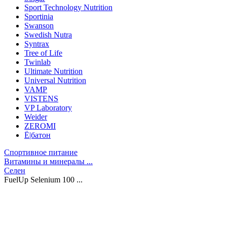
Sport Technology Nutrition
Sportinia
Swanson
Swedish Nutra
Syntrax
Tree of Life
Twinlab
Ultimate Nutrition
Universal Nutrition
VAMP
VISTENS
VP Laboratory
Weider
ZEROMI
Ё|батон
Спортивное питание
Витамины и минералы ...
Селен
FuelUp Selenium 100 ...