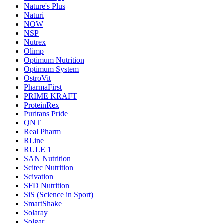
Nature's Plus
Naturi
NOW
NSP
Nutrex
Olimp
Optimum Nutrition
Optimum System
OstroVit
PharmaFirst
PRIME KRAFT
ProteinRex
Puritans Pride
QNT
Real Pharm
RLine
RULE 1
SAN Nutrition
Scitec Nutrition
Scivation
SFD Nutrition
SiS (Science in Sport)
SmartShake
Solaray
Solgar