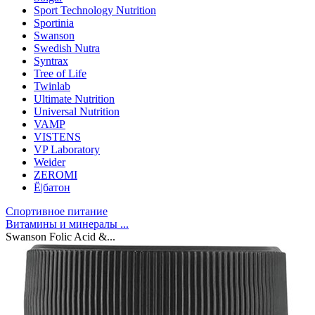
Sport Technology Nutrition
Sportinia
Swanson
Swedish Nutra
Syntrax
Tree of Life
Twinlab
Ultimate Nutrition
Universal Nutrition
VAMP
VISTENS
VP Laboratory
Weider
ZEROMI
Ё|батон
Спортивное питание
Витамины и минералы ...
Swanson Folic Acid &...