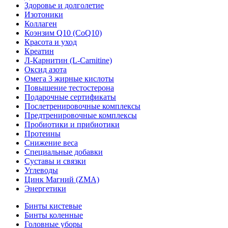
Здоровье и долголетие
Изотоники
Коллаген
Коэнзим Q10 (CoQ10)
Красота и уход
Креатин
Л-Карнитин (L-Сarnitine)
Оксид азота
Омега 3 жирные кислоты
Повышение тестостерона
Подарочные сертификаты
Послетренировочные комплексы
Предтренировочные комплексы
Пробиотики и прибиотики
Протеины
Снижение веса
Специальные добавки
Суставы и связки
Углеводы
Цинк Магний (ZMA)
Энергетики
Бинты кистевые
Бинты коленные
Головные уборы