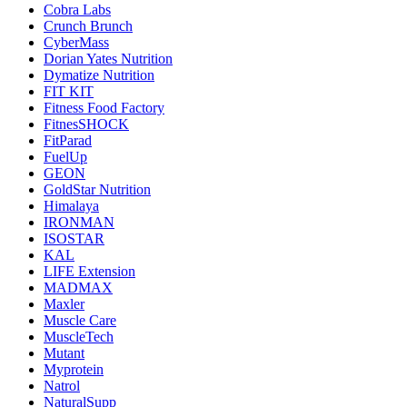
Cobra Labs
Crunch Brunch
CyberMass
Dorian Yates Nutrition
Dymatize Nutrition
FIT KIT
Fitness Food Factory
FitnesSHOCK
FitParad
FuelUp
GEON
GoldStar Nutrition
Himalaya
IRONMAN
ISOSTAR
KAL
LIFE Extension
MADMAX
Maxler
Muscle Care
MuscleTech
Mutant
Myprotein
Natrol
NaturalSupp