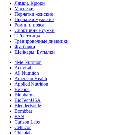
Лямки, Крюки
Магнезия
Перчатки женские
Перчатки мужские
Ремни и пояса
Спортивные сумки
Таблетницы
Тренировочные дневники
Футболки
Шейкеры, Бутылки
4Me Nutrition
ActivLab
All Nutrition
American Health
Applied Nutrition
Be First
Biopharma
BioTechUSA
BlenderBottle
Bombbar
BSN
Carlson Labs
Cellucor
Chikalab