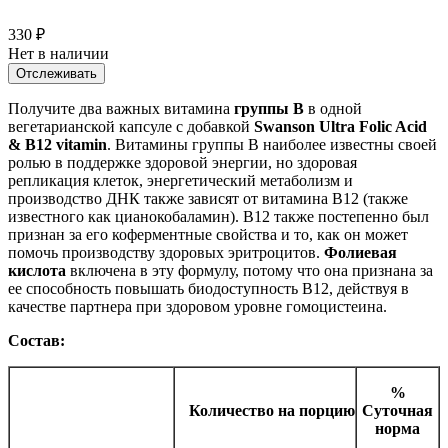
330
₽
Нет в наличии
Отслеживать
Получите два важных витамина
группы В
в одной
вегетарианской капсуле с добавкой
Swanson Ultra Folic Acid
& B12 vitamin
. Витамины группы В наиболее известны своей
ролью в поддержке здоровой энергии, но здоровая
репликация клеток, энергетический метаболизм и
производство ДНК также зависят от витамина В12 (также
известного как цианокобаламин). B12 также постепенно был
признан за его коферментные свойства и то, как он может
помочь производству здоровых эритроцитов.
Фолиевая
кислота
включена в эту формулу, потому что она признана за
ее способность повышать биодоступность B12, действуя в
качестве партнера при здоровом уровне гомоцистеина.
Состав:
%
Количество на порцию
Суточная
норма