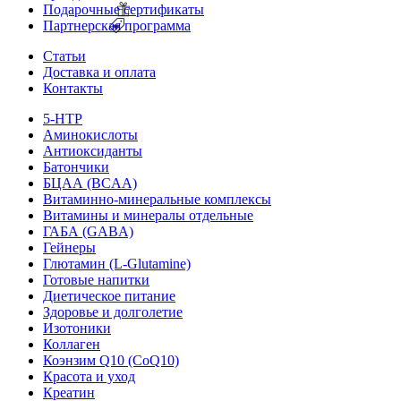
Подарочные сертификаты
Партнерская программа
Статьи
Доставка и оплата
Контакты
5-HTP
Аминокислоты
Антиоксиданты
Батончики
БЦАА (BCAA)
Витаминно-минеральные комплексы
Витамины и минералы отдельные
ГАБА (GABA)
Гейнеры
Глютамин (L-Glutamine)
Готовые напитки
Диетическое питание
Здоровье и долголетие
Изотоники
Коллаген
Коэнзим Q10 (CoQ10)
Красота и уход
Креатин