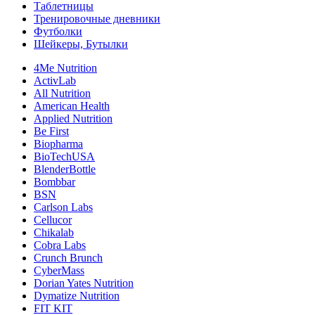
Таблетницы
Тренировочные дневники
Футболки
Шейкеры, Бутылки
4Me Nutrition
ActivLab
All Nutrition
American Health
Applied Nutrition
Be First
Biopharma
BioTechUSA
BlenderBottle
Bombbar
BSN
Carlson Labs
Cellucor
Chikalab
Cobra Labs
Crunch Brunch
CyberMass
Dorian Yates Nutrition
Dymatize Nutrition
FIT KIT