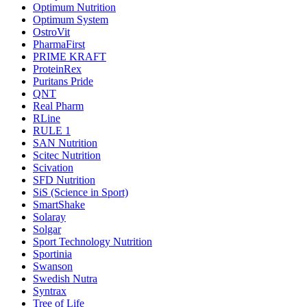
Optimum Nutrition
Optimum System
OstroVit
PharmaFirst
PRIME KRAFT
ProteinRex
Puritans Pride
QNT
Real Pharm
RLine
RULE 1
SAN Nutrition
Scitec Nutrition
Scivation
SFD Nutrition
SiS (Science in Sport)
SmartShake
Solaray
Solgar
Sport Technology Nutrition
Sportinia
Swanson
Swedish Nutra
Syntrax
Tree of Life