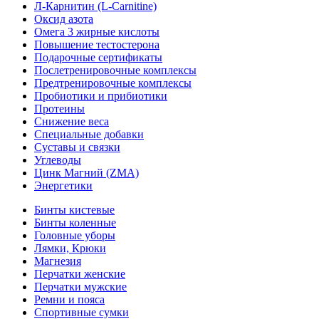
Л-Карнитин (L-Сarnitine)
Оксид азота
Омега 3 жирные кислоты
Повышение тестостерона
Подарочные сертификаты
Послетренировочные комплексы
Предтренировочные комплексы
Пробиотики и прибиотики
Протеины
Снижение веса
Специальные добавки
Суставы и связки
Углеводы
Цинк Магний (ZMA)
Энергетики
Бинты кистевые
Бинты коленные
Головные уборы
Лямки, Крюки
Магнезия
Перчатки женские
Перчатки мужские
Ремни и пояса
Спортивные сумки