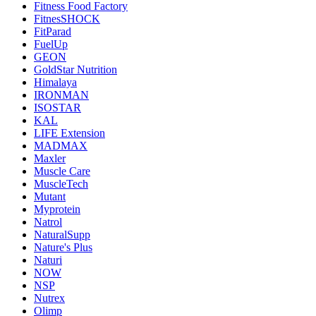
Fitness Food Factory
FitnesSHOCK
FitParad
FuelUp
GEON
GoldStar Nutrition
Himalaya
IRONMAN
ISOSTAR
KAL
LIFE Extension
MADMAX
Maxler
Muscle Care
MuscleTech
Mutant
Myprotein
Natrol
NaturalSupp
Nature's Plus
Naturi
NOW
NSP
Nutrex
Olimp