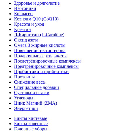
Здоровье и долголетие
Изотоники
Коллаген
Коэнзим Q10 (CoQ10)
Красота и уход
Креатин
Л-Карнитин (L-Сarnitine)
Оксид азота
Омега 3 жирные кислоты
Повышение тестостерона
Подарочные сертификаты
Послетренировочные комплексы
Предтренировочные комплексы
Пробиотики и прибиотики
Протеины
Снижение веса
Специальные добавки
Суставы и связки
Углеводы
Цинк Магний (ZMA)
Энергетики
Бинты кистевые
Бинты коленные
Головные уборы