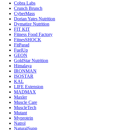
Cobra Labs
Crunch Brunch
CyberMass
Dorian Yates Nutrition
Dymatize Nutrition
FIT KIT
Fitness Food Factory
FitnesSHOCK
FitParad
FuelUp
GEON
GoldStar Nutrition
Himalaya
IRONMAN
ISOSTAR
KAL
LIFE Extension
MADMAX
Maxler
Muscle Care
MuscleTech
Mutant
Myprotein
Natrol
NaturalSupp