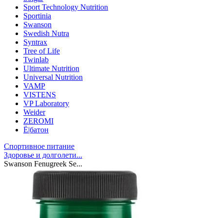
Sport Technology Nutrition
Sportinia
Swanson
Swedish Nutra
Syntrax
Tree of Life
Twinlab
Ultimate Nutrition
Universal Nutrition
VAMP
VISTENS
VP Laboratory
Weider
ZEROMI
Ё|батон
Спортивное питание
Здоровье и долголети...
Swanson Fenugreek Se...