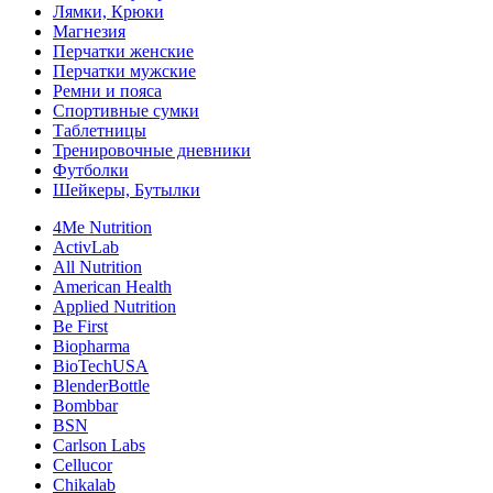
Лямки, Крюки
Магнезия
Перчатки женские
Перчатки мужские
Ремни и пояса
Спортивные сумки
Таблетницы
Тренировочные дневники
Футболки
Шейкеры, Бутылки
4Me Nutrition
ActivLab
All Nutrition
American Health
Applied Nutrition
Be First
Biopharma
BioTechUSA
BlenderBottle
Bombbar
BSN
Carlson Labs
Cellucor
Chikalab