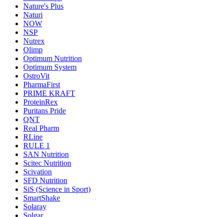
Nature's Plus
Naturi
NOW
NSP
Nutrex
Olimp
Optimum Nutrition
Optimum System
OstroVit
PharmaFirst
PRIME KRAFT
ProteinRex
Puritans Pride
QNT
Real Pharm
RLine
RULE 1
SAN Nutrition
Scitec Nutrition
Scivation
SFD Nutrition
SiS (Science in Sport)
SmartShake
Solaray
Solgar