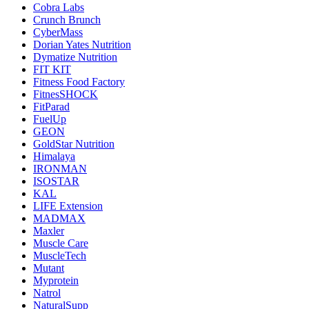
Cobra Labs
Crunch Brunch
CyberMass
Dorian Yates Nutrition
Dymatize Nutrition
FIT KIT
Fitness Food Factory
FitnesSHOCK
FitParad
FuelUp
GEON
GoldStar Nutrition
Himalaya
IRONMAN
ISOSTAR
KAL
LIFE Extension
MADMAX
Maxler
Muscle Care
MuscleTech
Mutant
Myprotein
Natrol
NaturalSupp