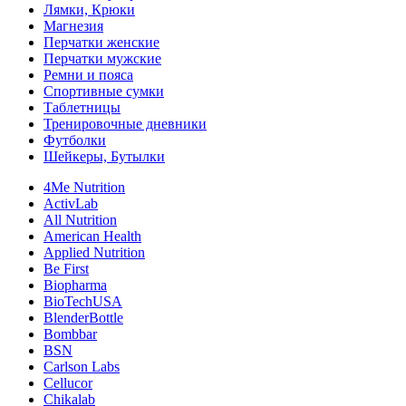
Лямки, Крюки
Магнезия
Перчатки женские
Перчатки мужские
Ремни и пояса
Спортивные сумки
Таблетницы
Тренировочные дневники
Футболки
Шейкеры, Бутылки
4Me Nutrition
ActivLab
All Nutrition
American Health
Applied Nutrition
Be First
Biopharma
BioTechUSA
BlenderBottle
Bombbar
BSN
Carlson Labs
Cellucor
Chikalab