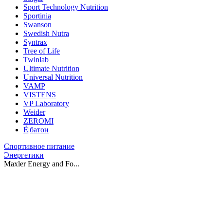
Sport Technology Nutrition
Sportinia
Swanson
Swedish Nutra
Syntrax
Tree of Life
Twinlab
Ultimate Nutrition
Universal Nutrition
VAMP
VISTENS
VP Laboratory
Weider
ZEROMI
Ё|батон
Спортивное питание
Энергетики
Maxler Energy and Fo...