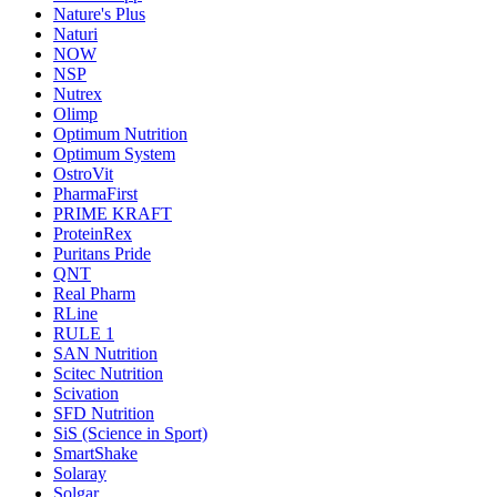
Nature's Plus
Naturi
NOW
NSP
Nutrex
Olimp
Optimum Nutrition
Optimum System
OstroVit
PharmaFirst
PRIME KRAFT
ProteinRex
Puritans Pride
QNT
Real Pharm
RLine
RULE 1
SAN Nutrition
Scitec Nutrition
Scivation
SFD Nutrition
SiS (Science in Sport)
SmartShake
Solaray
Solgar