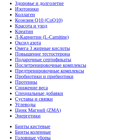
Здоровье и долголетие
Изотоники
Коллаген
Коэнзим Q10 (CoQ10)
Красота и уход
Креатин
Л-Карнитин (L-Сarnitine)
Оксид азота
Омега 3 жирные кислоты
Повышение тестостерона
Подарочные сертификаты
Послетренировочные комплексы
Предтренировочные комплексы
Пробиотики и прибиотики
Протеины
Снижение веса
Специальные добавки
Суставы и связки
Углеводы
Цинк Магний (ZMA)
Энергетики
Бинты кистевые
Бинты коленные
Головные уборы