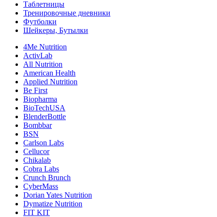
Таблетницы
Тренировочные дневники
Футболки
Шейкеры, Бутылки
4Me Nutrition
ActivLab
All Nutrition
American Health
Applied Nutrition
Be First
Biopharma
BioTechUSA
BlenderBottle
Bombbar
BSN
Carlson Labs
Cellucor
Chikalab
Cobra Labs
Crunch Brunch
CyberMass
Dorian Yates Nutrition
Dymatize Nutrition
FIT KIT