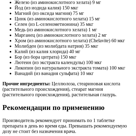
Железо (из аминокислотного хелата) 9 мг
Йод (из иодида калия) 150 мкг
Магний (из оксида магния) 75 мг
Цинк (из аминокислотного хелата) 15 мг
Селен (из L-селенометионина) 35 мкг
Медь (из аминокислотного хелата) 1 мг
Марганец (из аминокислотного хелата) 2 мг
Хром (из аминокислотного хелата) (Chelavite) 60 мкг
Молибден (из молибдата натрия) 35 мкг
Калий (из калия хлорида) 40 мг
Бор (из бора цитрата) 150 мкг
Лютеин (из экстракта календулы) 100 мкг
Ликопин (из натурального экстракта томата) 100 мкг
Ванадий (из ванадия сульфата) 10 мкг
Прочие ингредиенты:
Целлюлоза, стеариновая кислота
(растительного происхождения), стеарат магния
(растительного происхождения), растительная глазурь.
Рекомендации по применению
Производитель рекомендует принимать по 1 таблетке
препарата в день во время еды. Превышать рекомендуемую
дозу не стоит без назначения врача.