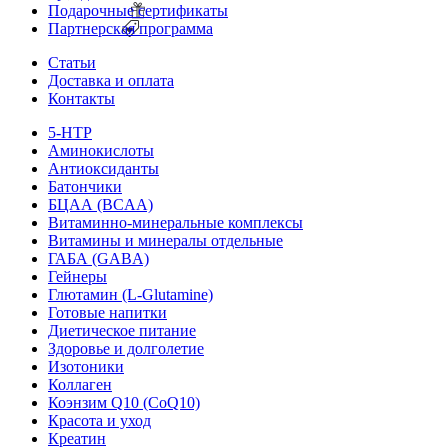
Подарочные сертификаты
Партнерская программа
Статьи
Доставка и оплата
Контакты
5-HTP
Аминокислоты
Антиоксиданты
Батончики
БЦАА (BCAA)
Витаминно-минеральные комплексы
Витамины и минералы отдельные
ГАБА (GABA)
Гейнеры
Глютамин (L-Glutamine)
Готовые напитки
Диетическое питание
Здоровье и долголетие
Изотоники
Коллаген
Коэнзим Q10 (CoQ10)
Красота и уход
Креатин