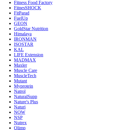
Fitness Food Factory
FitnesSHOCK
FitParad
FuelUp
GEON
GoldStar Nutrition
Himalaya
IRONMAN
ISOSTAR
KAL
LIFE Extension
MADMAX
Maxler
Muscle Care
MuscleTech
Mutant
Myprotein
Natrol
NaturalSupp
Nature's Plus
Naturi
NOW
NSP
Nutrex
Olimp