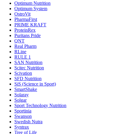
Optimum Nutrition
Optimum System
OstroVit
PharmaFirst
PRIME KRAFT
ProteinRex
Puritans Pride
QNT
Real Pharm
RLine
RULE 1
SAN Nutrition
Scitec Nutrition
Scivation
SFD Nutrition
SiS (Science in Sport)
SmartShake
Solaray
Solgar
Sport Technology Nutrition
Sportinia
Swanson
Swedish Nutra
Syntrax
Tree of Life