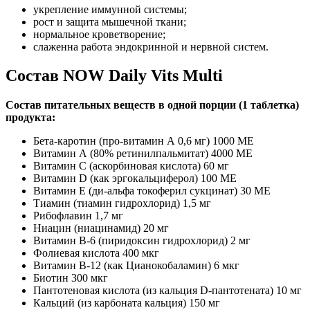
укрепление иммунной системы;
рост и защита мышечной ткани;
нормальное кроветворение;
слаженна работа эндокринной и нервной систем.
Состав NOW Daily Vits Multi
Состав питательных веществ в одной порции (1 таблетка)
продукта:
Бета-каротин (про-витамин А 0,6 мг) 1000 МЕ
Витамин А (80% ретинилпальмитат) 4000 МЕ
Витамин С (аскорбиновая кислота) 60 мг
Витамин D (как эргокальциферол) 100 МЕ
Витамин Е (ди-альфа токоферил сукцинат) 30 МЕ
Тиамин (тиамин гидрохлорид) 1,5 мг
Рибофлавин 1,7 мг
Ниацин (ниацинамид) 20 мг
Витамин B-6 (пиридоксин гидрохлорид) 2 мг
Фолиевая кислота 400 мкг
Витамин B-12 (как Цианокобаламин) 6 мкг
Биотин 300 мкг
Пантотеновая кислота (из кальция D-пантотената) 10 мг
Кальций (из карбоната кальция) 150 мг