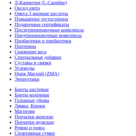
Л-Карнитин (L-Сarnitine)
Оксид азота
Омега 3 жирные кислоты
Повышение тестостерона
Подарочные сертификаты
Послетренировочные комплексы
Предтренировочные комплексы
Пробиотики и прибиотики
Протеины
Снижение веса
Специальные добавки
Суставы и связки
Углеводы
Цинк Магний (ZMA)
Энергетики
Бинты кистевые
Бинты коленные
Головные уборы
Лямки, Крюки
Магнезия
Перчатки женские
Перчатки мужские
Ремни и пояса
Спортивные сумки