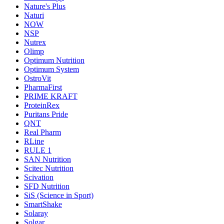
Nature's Plus
Naturi
NOW
NSP
Nutrex
Olimp
Optimum Nutrition
Optimum System
OstroVit
PharmaFirst
PRIME KRAFT
ProteinRex
Puritans Pride
QNT
Real Pharm
RLine
RULE 1
SAN Nutrition
Scitec Nutrition
Scivation
SFD Nutrition
SiS (Science in Sport)
SmartShake
Solaray
Solgar