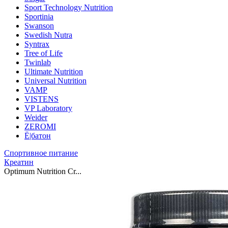
Sport Technology Nutrition
Sportinia
Swanson
Swedish Nutra
Syntrax
Tree of Life
Twinlab
Ultimate Nutrition
Universal Nutrition
VAMP
VISTENS
VP Laboratory
Weider
ZEROMI
Ё|батон
Спортивное питание
Креатин
Optimum Nutrition Cr...