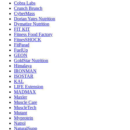
Cobra Labs
Crunch Brunch
CyberMass
Dorian Yates Nutrition
Dymatize Nutrition
FIT KIT
Fitness Food Factory
FitnesSHOCK
FitParad
FuelUp
GEON
GoldStar Nutrition
Himalaya
IRONMAN
ISOSTAR
KAL
LIFE Extension
MADMAX
Maxler
Muscle Care
MuscleTech
Mutant
Myprotein
Natrol
NaturalSupp