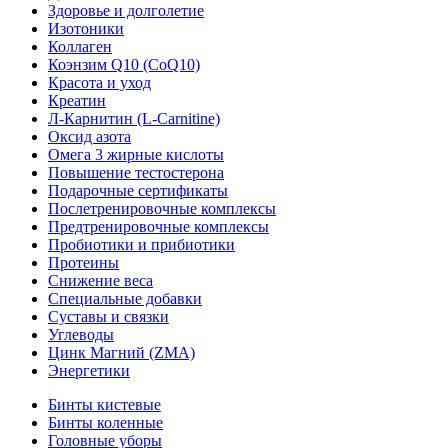
Здоровье и долголетие
Изотоники
Коллаген
Коэнзим Q10 (CoQ10)
Красота и уход
Креатин
Л-Карнитин (L-Сarnitine)
Оксид азота
Омега 3 жирные кислоты
Повышение тестостерона
Подарочные сертификаты
Послетренировочные комплексы
Предтренировочные комплексы
Пробиотики и прибиотики
Протеины
Снижение веса
Специальные добавки
Суставы и связки
Углеводы
Цинк Магний (ZMA)
Энергетики
Бинты кистевые
Бинты коленные
Головные уборы