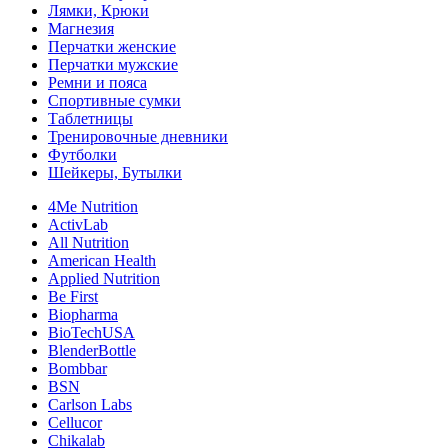
Лямки, Крюки
Магнезия
Перчатки женские
Перчатки мужские
Ремни и пояса
Спортивные сумки
Таблетницы
Тренировочные дневники
Футболки
Шейкеры, Бутылки
4Me Nutrition
ActivLab
All Nutrition
American Health
Applied Nutrition
Be First
Biopharma
BioTechUSA
BlenderBottle
Bombbar
BSN
Carlson Labs
Cellucor
Chikalab