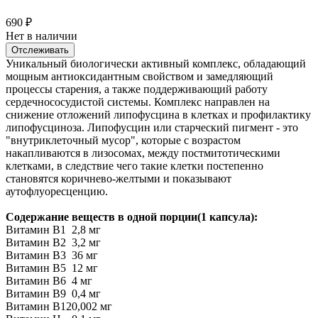
690
₽
Нет в наличии
Отслеживать
Уникальный биологически активный комплекс, обладающий
мощным антиоксидантным свойством и замедляющий
процессы старения, а также поддерживающий работу
сердечнососудистой системы. Комплекс направлен на
снижение отложений липофусцина в клетках и профилактику
липофусциноза. Липофусцин или старческий пигмент - это
"внутриклеточный мусор", которые с возрастом
накапливаются в лизосомах, между постмитотическими
клетками, в следствие чего такие клетки постепенно
становятся коричнево-желтыми и показывают
аутофлуоресценцию.
Содержание веществ в одной порции(1 капсула):
Витамин B1
2,8 мг
Витамин B2
3,2 мг
Витамин B3
36 мг
Витамин B5
12 мг
Витамин B6
4 мг
Витамин B9
0,4 мг
Витамин B12
0,002 мг