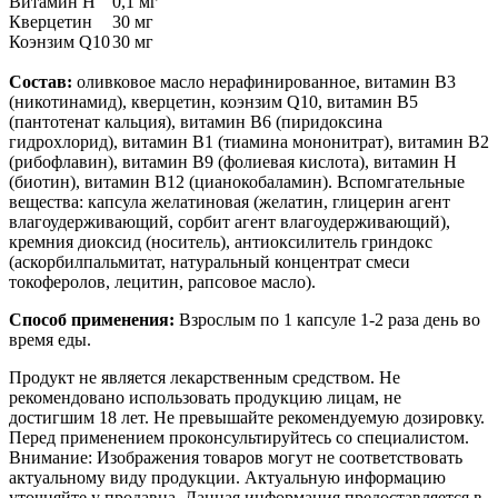
Витамин H
0,1 мг
Кверцетин
30 мг
Коэнзим Q10
30 мг
Состав:
оливковое масло нерафинированное, витамин B3
(никотинамид), кверцетин, коэнзим Q10, витамин B5
(пантотенат кальция), витамин B6 (пиридоксина
гидрохлорид), витамин B1 (тиамина мононитрат), витамин B2
(рибофлавин), витамин B9 (фолиевая кислота), витамин H
(биотин), витамин B12 (цианокобаламин). Вспомгательные
вещества: капсула желатиновая (желатин, глицерин агент
влагоудерживающий, сорбит агент влагоудерживающий),
кремния диоксид (носитель), антиоксилитель гриндокс
(аскорбилпальмитат, натуральный концентрат смеси
токоферолов, лецитин, рапсовое масло).
Способ применения:
Взрослым по 1 капсуле 1-2 раза день во
время еды.
Продукт не является лекарственным средством. Не
рекомендовано использовать продукцию лицам, не
достигшим 18 лет. Не превышайте рекомендуемую дозировку.
Перед применением проконсультируйтесь со специалистом.
Внимание: Изображения товаров могут не соответствовать
актуальному виду продукции. Актуальную информацию
уточняйте у продавца. Данная информация предоставляется в