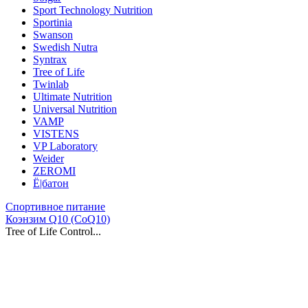
Sport Technology Nutrition
Sportinia
Swanson
Swedish Nutra
Syntrax
Tree of Life
Twinlab
Ultimate Nutrition
Universal Nutrition
VAMP
VISTENS
VP Laboratory
Weider
ZEROMI
Ё|батон
Спортивное питание
Коэнзим Q10 (CoQ10)
Tree of Life Control...