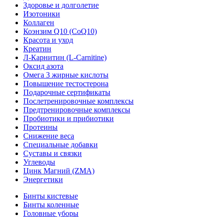
Здоровье и долголетие
Изотоники
Коллаген
Коэнзим Q10 (CoQ10)
Красота и уход
Креатин
Л-Карнитин (L-Сarnitine)
Оксид азота
Омега 3 жирные кислоты
Повышение тестостерона
Подарочные сертификаты
Послетренировочные комплексы
Предтренировочные комплексы
Пробиотики и прибиотики
Протеины
Снижение веса
Специальные добавки
Суставы и связки
Углеводы
Цинк Магний (ZMA)
Энергетики
Бинты кистевые
Бинты коленные
Головные уборы