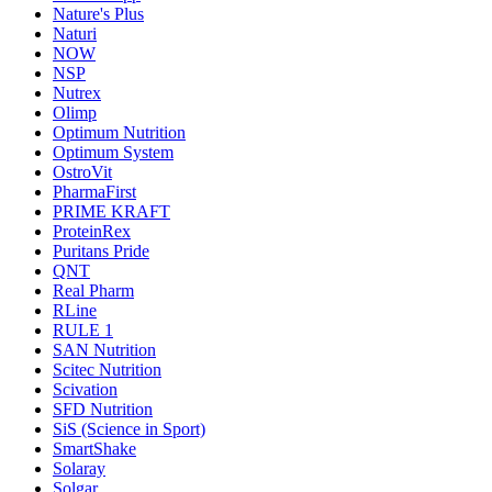
Nature's Plus
Naturi
NOW
NSP
Nutrex
Olimp
Optimum Nutrition
Optimum System
OstroVit
PharmaFirst
PRIME KRAFT
ProteinRex
Puritans Pride
QNT
Real Pharm
RLine
RULE 1
SAN Nutrition
Scitec Nutrition
Scivation
SFD Nutrition
SiS (Science in Sport)
SmartShake
Solaray
Solgar