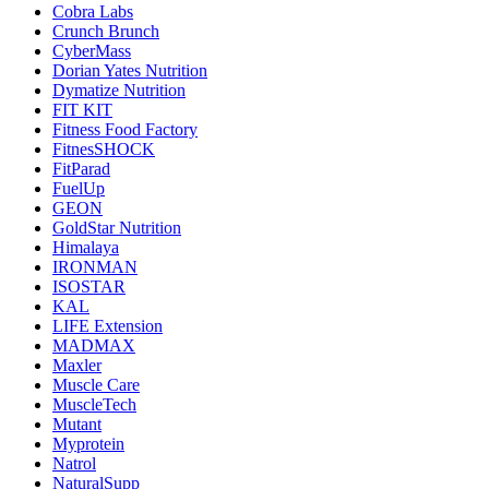
Cobra Labs
Crunch Brunch
CyberMass
Dorian Yates Nutrition
Dymatize Nutrition
FIT KIT
Fitness Food Factory
FitnesSHOCK
FitParad
FuelUp
GEON
GoldStar Nutrition
Himalaya
IRONMAN
ISOSTAR
KAL
LIFE Extension
MADMAX
Maxler
Muscle Care
MuscleTech
Mutant
Myprotein
Natrol
NaturalSupp