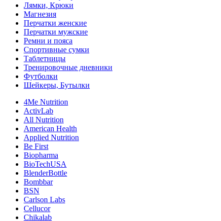
Лямки, Крюки
Магнезия
Перчатки женские
Перчатки мужские
Ремни и пояса
Спортивные сумки
Таблетницы
Тренировочные дневники
Футболки
Шейкеры, Бутылки
4Me Nutrition
ActivLab
All Nutrition
American Health
Applied Nutrition
Be First
Biopharma
BioTechUSA
BlenderBottle
Bombbar
BSN
Carlson Labs
Cellucor
Chikalab