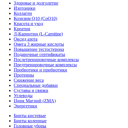
Здоровье и долголетие
Изотоники
Коллаген
Коэнзим Q10 (CoQ10)
Красота и уход
Креатин
Л-Карнитин (L-Сarnitine)
Оксид азота
Омега 3 жирные кислоты
Повышение тестостерона
Подарочные сертификаты
Послетренировочные комплексы
Предтренировочные комплексы
Пробиотики и прибиотики
Протеины
Снижение веса
Специальные добавки
Суставы и связки
Углеводы
Цинк Магний (ZMA)
Энергетики
Бинты кистевые
Бинты коленные
Головные уборы