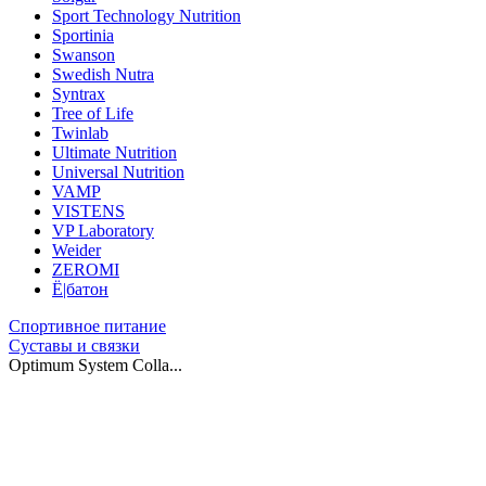
Sport Technology Nutrition
Sportinia
Swanson
Swedish Nutra
Syntrax
Tree of Life
Twinlab
Ultimate Nutrition
Universal Nutrition
VAMP
VISTENS
VP Laboratory
Weider
ZEROMI
Ё|батон
Спортивное питание
Суставы и связки
Optimum System Colla...