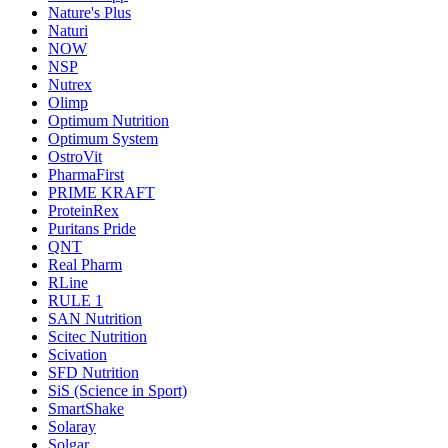
Nature's Plus
Naturi
NOW
NSP
Nutrex
Olimp
Optimum Nutrition
Optimum System
OstroVit
PharmaFirst
PRIME KRAFT
ProteinRex
Puritans Pride
QNT
Real Pharm
RLine
RULE 1
SAN Nutrition
Scitec Nutrition
Scivation
SFD Nutrition
SiS (Science in Sport)
SmartShake
Solaray
Solgar