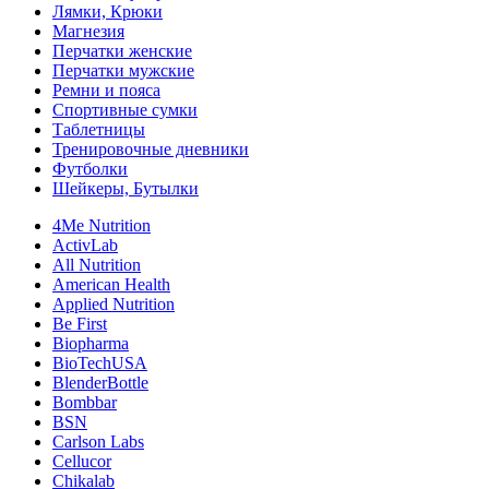
Лямки, Крюки
Магнезия
Перчатки женские
Перчатки мужские
Ремни и пояса
Спортивные сумки
Таблетницы
Тренировочные дневники
Футболки
Шейкеры, Бутылки
4Me Nutrition
ActivLab
All Nutrition
American Health
Applied Nutrition
Be First
Biopharma
BioTechUSA
BlenderBottle
Bombbar
BSN
Carlson Labs
Cellucor
Chikalab