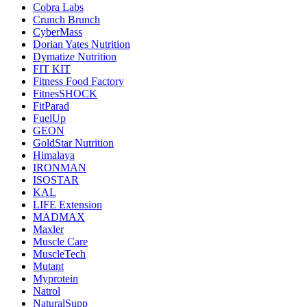
Cobra Labs
Crunch Brunch
CyberMass
Dorian Yates Nutrition
Dymatize Nutrition
FIT KIT
Fitness Food Factory
FitnesSHOCK
FitParad
FuelUp
GEON
GoldStar Nutrition
Himalaya
IRONMAN
ISOSTAR
KAL
LIFE Extension
MADMAX
Maxler
Muscle Care
MuscleTech
Mutant
Myprotein
Natrol
NaturalSupp