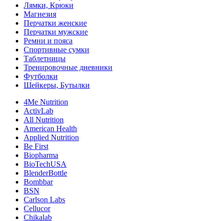
Лямки, Крюки
Магнезия
Перчатки женские
Перчатки мужские
Ремни и пояса
Спортивные сумки
Таблетницы
Тренировочные дневники
Футболки
Шейкеры, Бутылки
4Me Nutrition
ActivLab
All Nutrition
American Health
Applied Nutrition
Be First
Biopharma
BioTechUSA
BlenderBottle
Bombbar
BSN
Carlson Labs
Cellucor
Chikalab