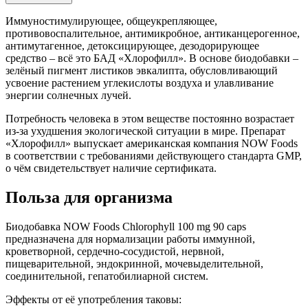
Иммуностимулирующее, общеукрепляющее,
противовоспалительное, антимикробное, антиканцерогенное,
антимутагенное, детоксицирующее, дезодорирующее
средство – всё это БАД «Хлорофилл». В основе биодобавки –
зелёный пигмент листиков эвкалипта, обусловливающий
усвоение растением углекислоты воздуха и улавливание
энергии солнечных лучей.
Потребность человека в этом веществе постоянно возрастает
из-за ухудшения экологической ситуации в мире. Препарат
«Хлорофилл» выпускает американская компания NOW Foods
в соответствии с требованиями действующего стандарта GMP,
о чём свидетельствует наличие сертификата.
Польза для организма
Биодобавка NOW Foods Chlorophyll 100 mg 90 caps
предназначена для нормализации работы иммунной,
кроветворной, сердечно-сосудистой, нервной,
пищеварительной, эндокринной, мочевыделительной,
соединительной, гепатобилиарной систем.
Эффекты от её употребления таковы: