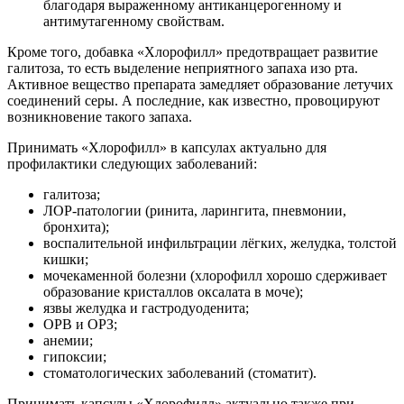
благодаря выраженному антиканцерогенному и
антимутагенному свойствам.
Кроме того, добавка «Хлорофилл» предотвращает развитие
галитоза, то есть выделение неприятного запаха изо рта.
Активное вещество препарата замедляет образование летучих
соединений серы. А последние, как известно, провоцируют
возникновение такого запаха.
Принимать «Хлорофилл» в капсулах актуально для
профилактики следующих заболеваний:
галитоза;
ЛОР-патологии (ринита, ларингита, пневмонии,
бронхита);
воспалительной инфильтрации лёгких, желудка, толстой
кишки;
мочекаменной болезни (хлорофилл хорошо сдерживает
образование кристаллов оксалата в моче);
язвы желудка и гастродуоденита;
ОРВ и ОРЗ;
анемии;
гипоксии;
стоматологических заболеваний (стоматит).
Принимать капсулы «Хлорофилл» актуально также при