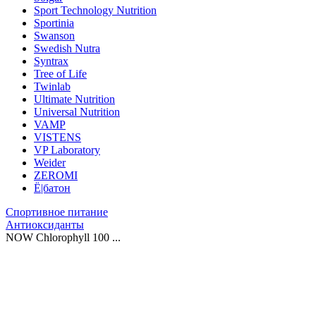
Sport Technology Nutrition
Sportinia
Swanson
Swedish Nutra
Syntrax
Tree of Life
Twinlab
Ultimate Nutrition
Universal Nutrition
VAMP
VISTENS
VP Laboratory
Weider
ZEROMI
Ё|батон
Спортивное питание
Антиоксиданты
NOW Chlorophyll 100 ...