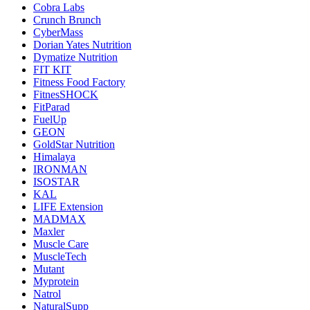
Cobra Labs
Crunch Brunch
CyberMass
Dorian Yates Nutrition
Dymatize Nutrition
FIT KIT
Fitness Food Factory
FitnesSHOCK
FitParad
FuelUp
GEON
GoldStar Nutrition
Himalaya
IRONMAN
ISOSTAR
KAL
LIFE Extension
MADMAX
Maxler
Muscle Care
MuscleTech
Mutant
Myprotein
Natrol
NaturalSupp