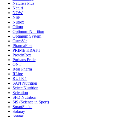
Nature's Plus
Naturi
NOW
NSP
Nutrex
Olimp
Optimum Nutrition
Optimum System
OstroVit
PharmaFirst
PRIME KRAFT
ProteinRex
Puritans Pride
QNT
Real Pharm
RLine
RULE 1
SAN Nutrition
Scitec Nutrition
Scivation
SFD Nutrition
SiS (Science in Sport)
SmartShake
Solaray
Solgar