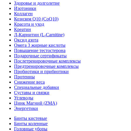
Здоровье и долголетие
Изотоники
Коллаген
Коэнзим Q10 (CoQ10)
Красота и уход
Креатин
Л-Карнитин (L-Сarnitine)
Оксид азота
Омега 3 жирные кислоты
Повышение тестостерона
Подарочные сертификаты
Послетренировочные комплексы
Предтренировочные комплексы
Пробиотики и прибиотики
Протеины
Снижение веса
Специальные добавки
Суставы и связки
Углеводы
Цинк Магний (ZMA)
Энергетики
Бинты кистевые
Бинты коленные
Головные уборы