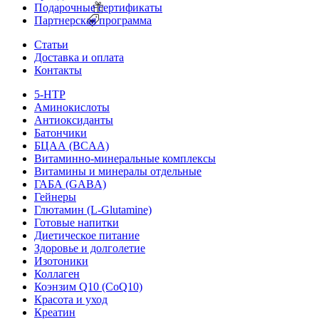
Подарочные сертификаты
Партнерская программа
Статьи
Доставка и оплата
Контакты
5-HTP
Аминокислоты
Антиоксиданты
Батончики
БЦАА (BCAA)
Витаминно-минеральные комплексы
Витамины и минералы отдельные
ГАБА (GABA)
Гейнеры
Глютамин (L-Glutamine)
Готовые напитки
Диетическое питание
Здоровье и долголетие
Изотоники
Коллаген
Коэнзим Q10 (CoQ10)
Красота и уход
Креатин