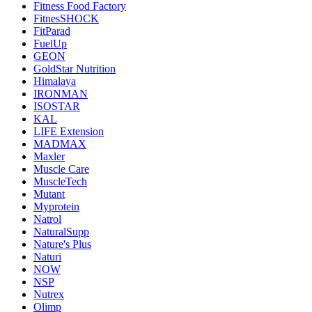
Fitness Food Factory
FitnesSHOCK
FitParad
FuelUp
GEON
GoldStar Nutrition
Himalaya
IRONMAN
ISOSTAR
KAL
LIFE Extension
MADMAX
Maxler
Muscle Care
MuscleTech
Mutant
Myprotein
Natrol
NaturalSupp
Nature's Plus
Naturi
NOW
NSP
Nutrex
Olimp