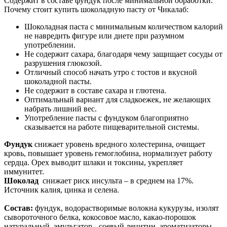
Содержит в составе фундук после минимальной обработки.
Почему стоит купить шоколадную пасту от Чикалаб:
Шоколадная паста с минимальным количеством калорий
не навредить фигуре или диете при разумном
употреблении.
Не содержит сахара, благодаря чему защищает сосуды от
разрушения глюкозой.
Отличный способ начать утро с тостов и вкусной
шоколадной пасты.
Не содержит в составе сахара и глютена.
Оптимальный вариант для сладкоежек, не желающих
набрать лишний вес.
Употребление пасты с фундуком благоприятно
сказывается на работе пищеварительной системы.
Фундук
снижает уровень вредного холестерина, очищает
кровь, повышает уровень гемоглобина, нормализует работу
сердца. Орех выводит шлаки и токсины, укрепляет
иммунитет.
Шоколад
снижает риск инсульта – в среднем на 17%.
Источник калия, цинка и селена.
Состав:
фундук, водорастворимые волокна кукурузы, изолят
сывороточного белка, кокосовое масло, какао-порошок
натуральный, эмульгатор - соевый лецитин, ароматизаторы