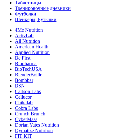
Таблетницы
Тренировочные дневники
Футболки
Шейкеры, Бутылки
4Me Nutrition
ActivLab
All Nutrition
American Health
Applied Nutrition
Be First
Biopharma
BioTechUSA
BlenderBottle
Bombbar
BSN
Carlson Labs
Cellucor
Chikalab
Cobra Labs
Crunch Brunch
CyberMass
Dorian Yates Nutrition
Dymatize Nutrition
FIT KIT