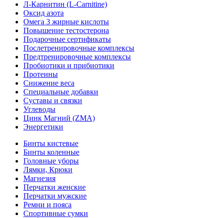
Л-Карнитин (L-Сarnitine)
Оксид азота
Омега 3 жирные кислоты
Повышение тестостерона
Подарочные сертификаты
Послетренировочные комплексы
Предтренировочные комплексы
Пробиотики и прибиотики
Протеины
Снижение веса
Специальные добавки
Суставы и связки
Углеводы
Цинк Магний (ZMA)
Энергетики
Бинты кистевые
Бинты коленные
Головные уборы
Лямки, Крюки
Магнезия
Перчатки женские
Перчатки мужские
Ремни и пояса
Спортивные сумки