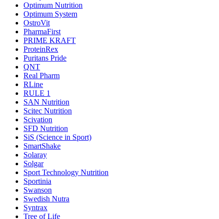
Optimum Nutrition
Optimum System
OstroVit
PharmaFirst
PRIME KRAFT
ProteinRex
Puritans Pride
QNT
Real Pharm
RLine
RULE 1
SAN Nutrition
Scitec Nutrition
Scivation
SFD Nutrition
SiS (Science in Sport)
SmartShake
Solaray
Solgar
Sport Technology Nutrition
Sportinia
Swanson
Swedish Nutra
Syntrax
Tree of Life